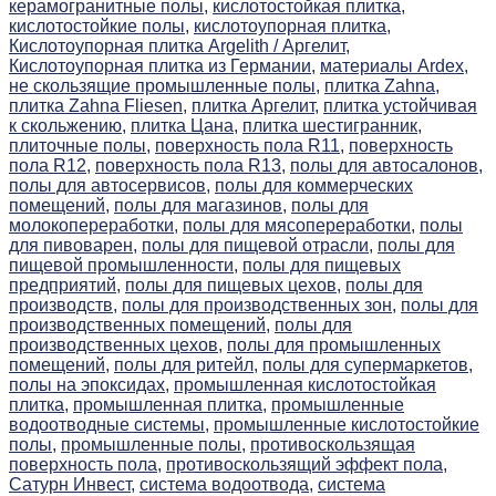
керамогранитные полы,
кислотостойкая плитка,
кислотостойкие полы,
кислотоупорная плитка,
Кислотоупорная плитка Argelith / Аргелит,
Кислотоупорная плитка из Германии,
материалы Ardex,
не скользящие промышленные полы,
плитка Zahna,
плитка Zahna Fliesen,
плитка Аргелит,
плитка устойчивая
к скольжению,
плитка Цана,
плитка шестигранник,
плиточные полы,
поверхность пола R11,
поверхность
пола R12,
поверхность пола R13,
полы для автосалонов,
полы для автосервисов,
полы для коммерческих
помещений,
полы для магазинов,
полы для
молокопереработки,
полы для мясопереработки,
полы
для пивоварен,
полы для пищевой отрасли,
полы для
пищевой промышленности,
полы для пищевых
предприятий,
полы для пищевых цехов,
полы для
производств,
полы для производственных зон,
полы для
производственных помещений,
полы для
производственных цехов,
полы для промышленных
помещений,
полы для ритейл,
полы для супермаркетов,
полы на эпоксидах,
промышленная кислотостойкая
плитка,
промышленная плитка,
промышленные
водоотводные системы,
промышленные кислотостойкие
полы,
промышленные полы,
противоскользящая
поверхность пола,
противоскользящий эффект пола,
Сатурн Инвест,
система водоотвода,
система