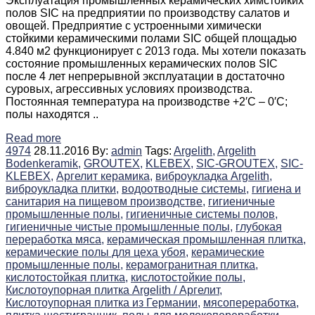
Эксплуатация промышленных керамических химстойких
полов SIC на предприятии по производству салатов и
овощей. Предприятие с устроенными химически
стойкими керамическими полами SIC общей площадью
4.840 м2 функционирует с 2013 года. Мы хотели показать
состояние промышленных керамических полов SIC
после 4 лет непрерывной эксплуатации в достаточно
суровых, агрессивных условиях производства.
Постоянная температура на производстве +2′C – 0′C;
полы находятся ..
Read more
4974
28.11.2016
By:
admin
Tags:
Argelith,
Argelith
Bodenkeramik,
GROUTEX,
KLEBEX,
SIC-GROUTEX,
SIC-
KLEBEX,
Аргелит керамика,
виброукладка Argelith,
виброукладка плитки,
водоотводные системы,
гигиена и
санитария на пищевом производстве,
гигиеничные
промышленные полы,
гигиеничные системы полов,
гигиеничные чистые промышленные полы,
глубокая
переработка мяса,
керамическая промышленная плитка,
керамические полы для цеха убоя,
керамические
промышленные полы,
керамогранитная плитка,
кислотостойкая плитка,
кислотостойкие полы,
Кислотоупорная плитка Argelith / Аргелит,
Кислотоупорная плитка из Германии,
мясопереработка,