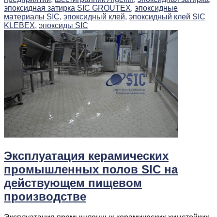
эпоксидная затирка SIC GROUTEX,
эпоксидные
материалы SIC,
эпоксидный клей,
эпоксидный клей SIC
KLEBEX,
эпоксиды SIC
Эксплуатация керамических
промышленных полов SIC на
действующем пищевом
производстве