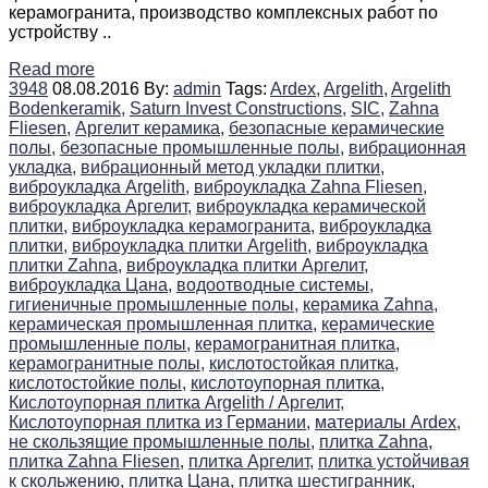
керамогранита, производство комплексных работ по
устройству ..
Read more
3948
08.08.2016
By:
admin
Tags:
Ardex,
Argelith,
Argelith
Bodenkeramik,
Saturn Invest Constructions,
SIC,
Zahna
Fliesen,
Аргелит керамика,
безопасные керамические
полы,
безопасные промышленные полы,
вибрационная
укладка,
вибрационный метод укладки плитки,
виброукладка Argelith,
виброукладка Zahna Fliesen,
виброукладка Аргелит,
виброукладка керамической
плитки,
виброукладка керамогранита,
виброукладка
плитки,
виброукладка плитки Argelith,
виброукладка
плитки Zahna,
виброукладка плитки Аргелит,
виброукладка Цана,
водоотводные системы,
гигиеничные промышленные полы,
керамика Zahna,
керамическая промышленная плитка,
керамические
промышленные полы,
керамогранитная плитка,
керамогранитные полы,
кислотостойкая плитка,
кислотостойкие полы,
кислотоупорная плитка,
Кислотоупорная плитка Argelith / Аргелит,
Кислотоупорная плитка из Германии,
материалы Ardex,
не скользящие промышленные полы,
плитка Zahna,
плитка Zahna Fliesen,
плитка Аргелит,
плитка устойчивая
к скольжению,
плитка Цана,
плитка шестигранник,