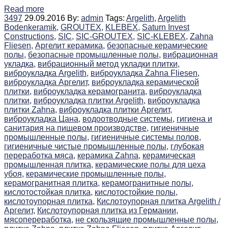
Read more
3497
29.09.2016
By:
admin
Tags:
Argelith,
Argelith
Bodenkeramik,
GROUTEX,
KLEBEX,
Saturn Invest
Constructions,
SIC,
SIC-GROUTEX,
SIC-KLEBEX,
Zahna
Fliesen,
Аргелит керамика,
безопасные керамические
полы,
безопасные промышленные полы,
вибрационная
укладка,
вибрационный метод укладки плитки,
виброукладка Argelith,
виброукладка Zahna Fliesen,
виброукладка Аргелит,
виброукладка керамической
плитки,
виброукладка керамогранита,
виброукладка
плитки,
виброукладка плитки Argelith,
виброукладка
плитки Zahna,
виброукладка плитки Аргелит,
виброукладка Цана,
водоотводные системы,
гигиена и
санитария на пищевом производстве,
гигиеничные
промышленные полы,
гигиеничные системы полов,
гигиеничные чистые промышленные полы,
глубокая
переработка мяса,
керамика Zahna,
керамическая
промышленная плитка,
керамические полы для цеха
убоя,
керамические промышленные полы,
керамогранитная плитка,
керамогранитные полы,
кислотостойкая плитка,
кислотостойкие полы,
кислотоупорная плитка,
Кислотоупорная плитка Argelith /
Аргелит,
Кислотоупорная плитка из Германии,
мясопереработка,
не скользящие промышленные полы,