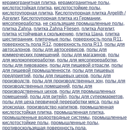
керамогранитная плитка,
керамогранитные полы,
кислотостойкая плитка,
кислотостойкие полы,
кислотоупорная плитка,
Кислотоупорная плитка Argelith /
Аргелит,
Кислотоупорная плитка из Германии,
мясопереработка,
не скользящие промышленные полы,
плитка Zahna,
плитка Zahna Fliesen,
плитка Аргелит,
плитка устойчивая к скольжению,
плитка Цана,
плитка
шестигранник,
плиточные полы,
поверхность пола R11,
поверхность пола R12,
поверхность пола R13,
полы для
автосалонов,
полы для автосервисов,
полы для
коммерческих помещений,
полы для магазинов,
полы
для молокопереработки,
полы для мясопереработки,
полы для пивоварен,
полы для пищевой отрасли,
полы
для пищевой промышленности,
полы для пищевых
предприятий,
полы для пищевых цехов,
полы для
производств,
полы для производственных зон,
полы для
производственных помещений,
полы для
производственных цехов,
полы для промышленных
помещений,
полы для ритейл,
полы для супермаркетов,
полы для цеха первичной переработки мяса,
полы на
эпоксидах,
производство напитков,
промышленная
кислотостойкая плитка,
промышленная плитка,
промышленные водоотводные системы,
промышленные
кислотостойкие полы,
промышленные полы,
противоскользящая поверхность пола,