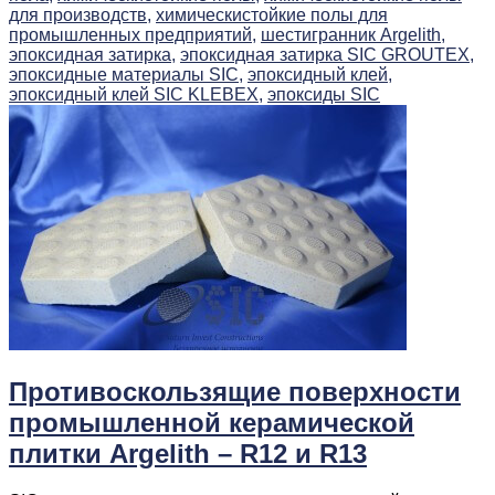
для производств,
химическистойкие полы для
промышленных предприятий,
шестигранник Argelith,
эпоксидная затирка,
эпоксидная затирка SIC GROUTEX,
эпоксидные материалы SIC,
эпоксидный клей,
эпоксидный клей SIC KLEBEX,
эпоксиды SIC
Противоскользящие поверхности
промышленной керамической
плитки Argelith – R12 и R13