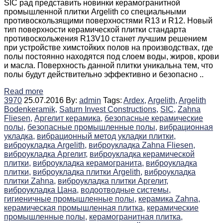
SIC рад представить новинки керамогранитной
промышленной плитки Argelith со специальными
противоскользящими поверхностями R13 и R12. Новый
тип поверхности керамической плитки стандарта
противоскольжения R13V10 станет лучшим решением
при устройстве химстойких полов на производствах, где
полы постоянно находятся под слоем воды, жиров, крови
и масла. Поверхность данной плитки уникальна тем, что
полы будут действительно эффективно и безопасно ..
Read more
3970
25.07.2016
By:
admin
Tags:
Ardex,
Argelith,
Argelith
Bodenkeramik,
Saturn Invest Constructions,
SIC,
Zahna
Fliesen,
Аргелит керамика,
безопасные керамические
полы,
безопасные промышленные полы,
вибрационная
укладка,
вибрационный метод укладки плитки,
виброукладка Argelith,
виброукладка Zahna Fliesen,
виброукладка Аргелит,
виброукладка керамической
плитки,
виброукладка керамогранита,
виброукладка
плитки,
виброукладка плитки Argelith,
виброукладка
плитки Zahna,
виброукладка плитки Аргелит,
виброукладка Цана,
водоотводные системы,
гигиеничные промышленные полы,
керамика Zahna,
керамическая промышленная плитка,
керамические
промышленные полы,
керамогранитная плитка,