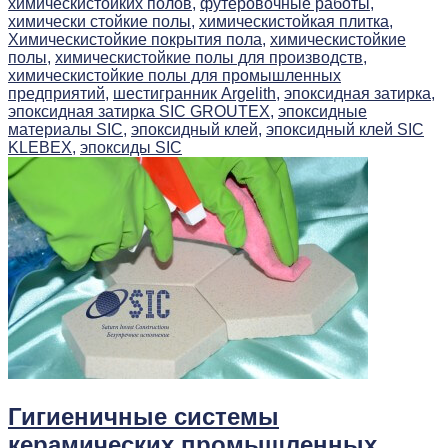
химическистойких полов,
футеровочные работы,
химически стойкие полы,
химическистойкая плитка,
Химическистойкие покрытия пола,
химическистойкие
полы,
химическистойкие полы для производств,
химическистойкие полы для промышленных
предприятий,
шестигранник Argelith,
эпоксидная затирка,
эпоксидная затирка SIC GROUTEX,
эпоксидные
материалы SIC,
эпоксидный клей,
эпоксидный клей SIC
KLEBEX,
эпоксиды SIC
Гигиеничные системы
керамических промышленных