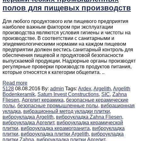
полов для пищевых производств
Для любого продуктового или пищевого предприятия
наиболее важным фактором при эксплуатации
производства являются условия гигиены и чистоты на
производстве. В соответствии с санитарными и
эпидемиологическими нормами на каждом пищевом
предприятии должен вестись санитарный контроль для
обеспечения пищевой и продуктовой безопасности
выпускаемой продукции. Надзорные органы производят
регулярные проверки производств продуктов питания,
которые относятся к категории общепита. ..
Read more
5128
08.08.2016
By:
admin
Tags:
Ardex,
Argelith,
Argelith
Bodenkeramik,
Saturn Invest Constructions,
SIC,
Zahna
Fliesen,
Аргелит керамика,
безопасные керамические
полы,
безопасные промышленные полы,
вибрационная
укладка,
вибрационный метод укладки плитки,
виброукладка Argelith,
виброукладка Zahna Fliesen,
виброукладка Аргелит,
виброукладка керамической
плитки,
виброукладка керамогранита,
виброукладка
плитки,
виброукладка плитки Argelith,
виброукладка
плитки Zahna,
виброукладка плитки Аргелит,