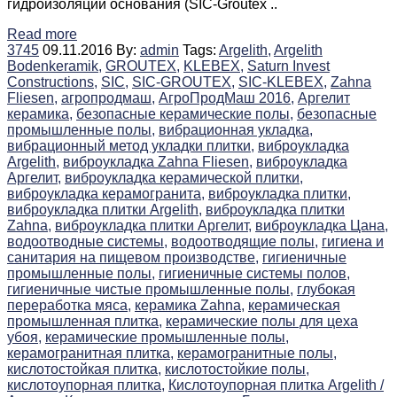
гидроизоляции основания (SIC-Groutex ..
Read more
3745
09.11.2016
By:
admin
Tags:
Argelith,
Argelith
Bodenkeramik,
GROUTEX,
KLEBEX,
Saturn Invest
Constructions,
SIC,
SIC-GROUTEX,
SIC-KLEBEX,
Zahna
Fliesen,
агропродмаш,
АгроПродМаш 2016,
Аргелит
керамика,
безопасные керамические полы,
безопасные
промышленные полы,
вибрационная укладка,
вибрационный метод укладки плитки,
виброукладка
Argelith,
виброукладка Zahna Fliesen,
виброукладка
Аргелит,
виброукладка керамической плитки,
виброукладка керамогранита,
виброукладка плитки,
виброукладка плитки Argelith,
виброукладка плитки
Zahna,
виброукладка плитки Аргелит,
виброукладка Цана,
водоотводные системы,
водоотводящие полы,
гигиена и
санитария на пищевом производстве,
гигиеничные
промышленные полы,
гигиеничные системы полов,
гигиеничные чистые промышленные полы,
глубокая
переработка мяса,
керамика Zahna,
керамическая
промышленная плитка,
керамические полы для цеха
убоя,
керамические промышленные полы,
керамогранитная плитка,
керамогранитные полы,
кислотостойкая плитка,
кислотостойкие полы,
кислотоупорная плитка,
Кислотоупорная плитка Argelith /