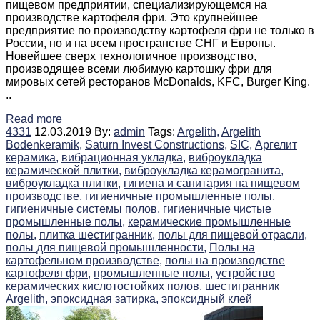
пищевом предприятии, специализирующемся на
производстве картофеля фри. Это крупнейшее
предприятие по производству картофеля фри не только в
России, но и на всем пространстве СНГ и Европы.
Новейшее сверх технологичное производство,
производящее всеми любимую картошку фри для
мировых сетей ресторанов McDonalds, KFC, Burger King.
..
Read more
4331
12.03.2019
By:
admin
Tags:
Argelith,
Argelith
Bodenkeramik,
Saturn Invest Constructions,
SIC,
Аргелит
керамика,
вибрационная укладка,
виброукладка
керамической плитки,
виброукладка керамогранита,
виброукладка плитки,
гигиена и санитария на пищевом
производстве,
гигиеничные промышленные полы,
гигиеничные системы полов,
гигиеничные чистые
промышленные полы,
керамические промышленные
полы,
плитка шестигранник,
полы для пищевой отрасли,
полы для пищевой промышленности,
Полы на
картофельном производстве,
полы на производстве
картофеля фри,
промышленные полы,
устройство
керамических кислотостойких полов,
шестигранник
Argelith,
эпоксидная затирка,
эпоксидный клей