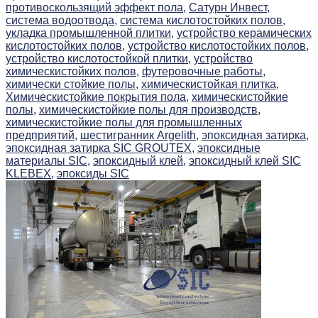
противоскользящий эффект пола,
Сатурн Инвест,
система водоотвода,
система кислотостойких полов,
укладка промышленной плитки,
устройство керамических
кислотостойких полов,
устройство кислотостойких полов,
устройство кислотостойкой плитки,
устройство
химическистойких полов,
футеровочные работы,
химически стойкие полы,
химическистойкая плитка,
Химическистойкие покрытия пола,
химическистойкие
полы,
химическистойкие полы для производств,
химическистойкие полы для промышленных
предприятий,
шестигранник Argelith,
эпоксидная затирка,
эпоксидная затирка SIC GROUTEX,
эпоксидные
материалы SIC,
эпоксидный клей,
эпоксидный клей SIC
KLEBEX,
эпоксиды SIC