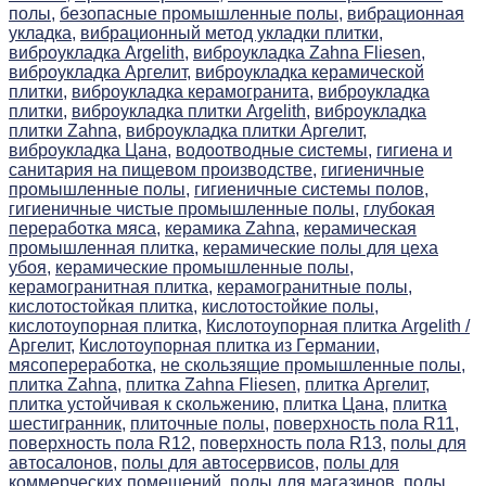
полы,
безопасные промышленные полы,
вибрационная
укладка,
вибрационный метод укладки плитки,
виброукладка Argelith,
виброукладка Zahna Fliesen,
виброукладка Аргелит,
виброукладка керамической
плитки,
виброукладка керамогранита,
виброукладка
плитки,
виброукладка плитки Argelith,
виброукладка
плитки Zahna,
виброукладка плитки Аргелит,
виброукладка Цана,
водоотводные системы,
гигиена и
санитария на пищевом производстве,
гигиеничные
промышленные полы,
гигиеничные системы полов,
гигиеничные чистые промышленные полы,
глубокая
переработка мяса,
керамика Zahna,
керамическая
промышленная плитка,
керамические полы для цеха
убоя,
керамические промышленные полы,
керамогранитная плитка,
керамогранитные полы,
кислотостойкая плитка,
кислотостойкие полы,
кислотоупорная плитка,
Кислотоупорная плитка Argelith /
Аргелит,
Кислотоупорная плитка из Германии,
мясопереработка,
не скользящие промышленные полы,
плитка Zahna,
плитка Zahna Fliesen,
плитка Аргелит,
плитка устойчивая к скольжению,
плитка Цана,
плитка
шестигранник,
плиточные полы,
поверхность пола R11,
поверхность пола R12,
поверхность пола R13,
полы для
автосалонов,
полы для автосервисов,
полы для
коммерческих помещений,
полы для магазинов,
полы