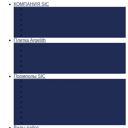
КОМПАНИЯ SIC
О компании SIC
20-тилетие SIC
Миссия, видение
Промышленные полы SIC
Видео материалы SIC
Фото галерея SIC
Плитка Argelith
Керамика Argelith
Шестигранник Argelith
Прямоугольник Argelith
Красный клинкер Argelith
Разметка Kerasig Argelith
Аксеcсуары Argelith
Промполы SIC
Пищевая промышленность
Производство сыра
Пивоваренные заводы
Винодельни
Рыбное производство
Хим промышленность
Фармацевтика
Автопромышленность
Коммерческие полы
Виды работ