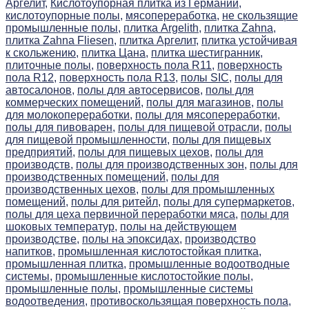
Аргелит,
Кислотоупорная плитка из Германии,
кислотоупорные полы,
мясопереработка,
не скользящие
промышленные полы,
плитка Argelith,
плитка Zahna,
плитка Zahna Fliesen,
плитка Аргелит,
плитка устойчивая
к скольжению,
плитка Цана,
плитка шестигранник,
плиточные полы,
поверхность пола R11,
поверхность
пола R12,
поверхность пола R13,
полы SIC,
полы для
автосалонов,
полы для автосервисов,
полы для
коммерческих помещений,
полы для магазинов,
полы
для молокопереработки,
полы для мясопереработки,
полы для пивоварен,
полы для пищевой отрасли,
полы
для пищевой промышленности,
полы для пищевых
предприятий,
полы для пищевых цехов,
полы для
производств,
полы для производственных зон,
полы для
производственных помещений,
полы для
производственных цехов,
полы для промышленных
помещений,
полы для ритейл,
полы для супермаркетов,
полы для цеха первичной переработки мяса,
полы для
шоковых температур,
полы на действующем
производстве,
полы на эпоксидах,
производство
напитков,
промышленная кислотостойкая плитка,
промышленная плитка,
промышленные водоотводные
системы,
промышленные кислотостойкие полы,
промышленные полы,
промышленные системы
водоотведения,
противоскользящая поверхность пола,