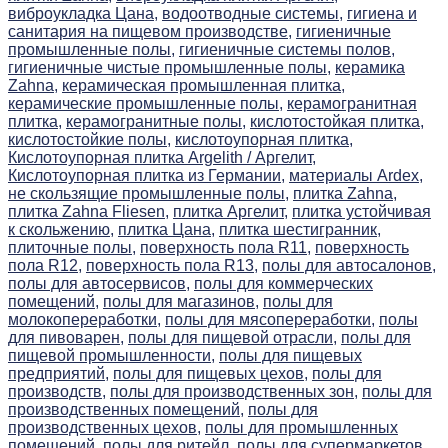
виброукладка Цана,
водоотводные системы,
гигиена и
санитария на пищевом производстве,
гигиеничные
промышленные полы,
гигиеничные системы полов,
гигиеничные чистые промышленные полы,
керамика
Zahna,
керамическая промышленная плитка,
керамические промышленные полы,
керамогранитная
плитка,
керамогранитные полы,
кислотостойкая плитка,
кислотостойкие полы,
кислотоупорная плитка,
Кислотоупорная плитка Argelith / Аргелит,
Кислотоупорная плитка из Германии,
материалы Ardex,
не скользящие промышленные полы,
плитка Zahna,
плитка Zahna Fliesen,
плитка Аргелит,
плитка устойчивая
к скольжению,
плитка Цана,
плитка шестигранник,
плиточные полы,
поверхность пола R11,
поверхность
пола R12,
поверхность пола R13,
полы для автосалонов,
полы для автосервисов,
полы для коммерческих
помещений,
полы для магазинов,
полы для
молокопереработки,
полы для мясопереработки,
полы
для пивоварен,
полы для пищевой отрасли,
полы для
пищевой промышленности,
полы для пищевых
предприятий,
полы для пищевых цехов,
полы для
производств,
полы для производственных зон,
полы для
производственных помещений,
полы для
производственных цехов,
полы для промышленных
помещений,
полы для ритейл,
полы для супермаркетов,