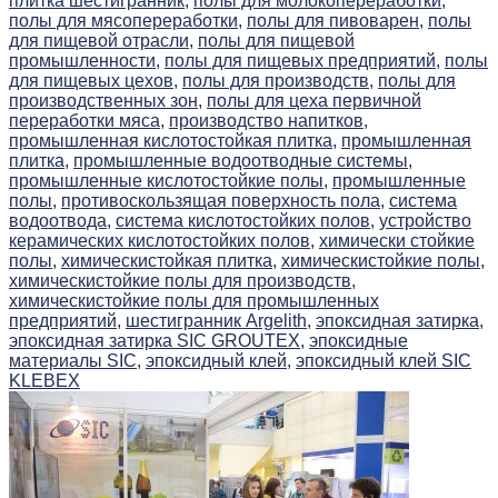
плитка шестигранник,
полы для молокопереработки,
полы для мясопереработки,
полы для пивоварен,
полы
для пищевой отрасли,
полы для пищевой
промышленности,
полы для пищевых предприятий,
полы
для пищевых цехов,
полы для производств,
полы для
производственных зон,
полы для цеха первичной
переработки мяса,
производство напитков,
промышленная кислотостойкая плитка,
промышленная
плитка,
промышленные водоотводные системы,
промышленные кислотостойкие полы,
промышленные
полы,
противоскользящая поверхность пола,
система
водоотвода,
система кислотостойких полов,
устройство
керамических кислотостойких полов,
химически стойкие
полы,
химическистойкая плитка,
химическистойкие полы,
химическистойкие полы для производств,
химическистойкие полы для промышленных
предприятий,
шестигранник Argelith,
эпоксидная затирка,
эпоксидная затирка SIC GROUTEX,
эпоксидные
материалы SIC,
эпоксидный клей,
эпоксидный клей SIC
KLEBEX