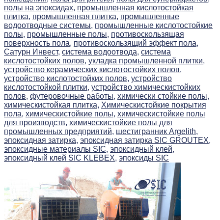
полы на эпоксидах,
промышленная кислотостойкая
плитка,
промышленная плитка,
промышленные
водоотводные системы,
промышленные кислотостойкие
полы,
промышленные полы,
противоскользящая
поверхность пола,
противоскользящий эффект пола,
Сатурн Инвест,
система водоотвода,
система
кислотостойких полов,
укладка промышленной плитки,
устройство керамических кислотостойких полов,
устройство кислотостойких полов,
устройство
кислотостойкой плитки,
устройство химическистойких
полов,
футеровочные работы,
химически стойкие полы,
химическистойкая плитка,
Химическистойкие покрытия
пола,
химическистойкие полы,
химическистойкие полы
для производств,
химическистойкие полы для
промышленных предприятий,
шестигранник Argelith,
эпоксидная затирка,
эпоксидная затирка SIC GROUTEX,
эпоксидные материалы SIC,
эпоксидный клей,
эпоксидный клей SIC KLEBEX,
эпоксиды SIC