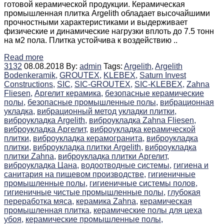
готовой керамической продукции. Керамическая
промышленная плитка Argelith обладает высочайшими
прочностными характеристиками и выдерживает
физические и динамические нагрузки вплоть до 7.5 тонн
на м2 пола. Плитка устойчива к воздействию ..
Read more
3132
08.08.2018
By:
admin
Tags:
Argelith,
Argelith
Bodenkeramik,
GROUTEX,
KLEBEX,
Saturn Invest
Constructions,
SIC,
SIC-GROUTEX,
SIC-KLEBEX,
Zahna
Fliesen,
Аргелит керамика,
безопасные керамические
полы,
безопасные промышленные полы,
вибрационная
укладка,
вибрационный метод укладки плитки,
виброукладка Argelith,
виброукладка Zahna Fliesen,
виброукладка Аргелит,
виброукладка керамической
плитки,
виброукладка керамогранита,
виброукладка
плитки,
виброукладка плитки Argelith,
виброукладка
плитки Zahna,
виброукладка плитки Аргелит,
виброукладка Цана,
водоотводные системы,
гигиена и
санитария на пищевом производстве,
гигиеничные
промышленные полы,
гигиеничные системы полов,
гигиеничные чистые промышленные полы,
глубокая
переработка мяса,
керамика Zahna,
керамическая
промышленная плитка,
керамические полы для цеха
убоя,
керамические промышленные полы,