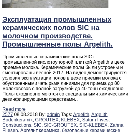
Эксплуатация промышленных
керамических полов SIC на
молочном производстве.
Промышленные полы Argelith.
Промышленные керамические полы SIC c
промышленной кислотоупорной плиткой Argelith в цехе
приемке молока. Керамические полы были устроены и
смонтированы весной 2017. На видео демонстрируются
условия эксплуатации полов в цехе приемки молока с
обустроенными четырьмя линиями для приема до 80
молоковозов с полной загрузкой до 40 тонн ежедневно.
Полы ежедневно моются со специальными химическими
дезинфицирующими средствами, ..
Read more
2577
08.08.2018
By:
admin
Tags:
Argelith,
Argelith
Bodenkeramik,
GROUTEX,
KLEBEX,
Saturn Invest
Constructions,
SIC,
SIC-GROUTEX,
SIC-KLEBEX,
Zahna
Fliesen,
Аргелит керамика,
безопасные керамические