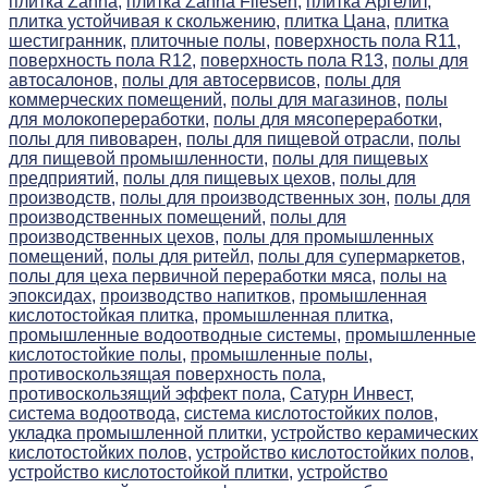
плитка Zahna,
плитка Zahna Fliesen,
плитка Аргелит,
плитка устойчивая к скольжению,
плитка Цана,
плитка
шестигранник,
плиточные полы,
поверхность пола R11,
поверхность пола R12,
поверхность пола R13,
полы для
автосалонов,
полы для автосервисов,
полы для
коммерческих помещений,
полы для магазинов,
полы
для молокопереработки,
полы для мясопереработки,
полы для пивоварен,
полы для пищевой отрасли,
полы
для пищевой промышленности,
полы для пищевых
предприятий,
полы для пищевых цехов,
полы для
производств,
полы для производственных зон,
полы для
производственных помещений,
полы для
производственных цехов,
полы для промышленных
помещений,
полы для ритейл,
полы для супермаркетов,
полы для цеха первичной переработки мяса,
полы на
эпоксидах,
производство напитков,
промышленная
кислотостойкая плитка,
промышленная плитка,
промышленные водоотводные системы,
промышленные
кислотостойкие полы,
промышленные полы,
противоскользящая поверхность пола,
противоскользящий эффект пола,
Сатурн Инвест,
система водоотвода,
система кислотостойких полов,
укладка промышленной плитки,
устройство керамических
кислотостойких полов,
устройство кислотостойких полов,
устройство кислотостойкой плитки,
устройство