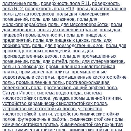
плиточные полы,
поверхность пола R11,
поверхность
пола R12,
поверхность пола R13,
полы для автосалонов,
полы для автосервисов,
полы для коммерческих
помещений,
полы для магазинов,
полы для
молокопереработки,
полы для мясопереработки,
полы
для пивоварен,
полы для пищевой отрасли,
полы для
пищевой промышленности,
полы для пищевых
предприятий,
полы для пищевых цехов,
полы для
производств,
полы для производственных зон,
полы для
производственных помещений,
полы для
производственных цехов,
полы для промышленных
помещений,
полы для ритейл,
полы для супермаркетов,
полы на эпоксидах,
промышленная кислотостойкая
плитка,
промышленная плитка,
промышленные
водоотводные системы,
промышленные кислотостойкие
полы,
промышленные полы,
противоскользящая
поверхность пола,
противоскользящий эффект пола,
Сатурн Инвест,
система водоотвода,
система
кислотостойких полов,
укладка промышленной плитки,
устройство керамических кислотостойких полов,
устройство кислотостойких полов,
устройство
кислотостойкой плитки,
устройство химическистойких
полов,
футеровочные работы,
химически стойкие полы,
химическистойкая плитка,
Химическистойкие покрытия
пола,
химическистойкие полы,
химическистойкие полы