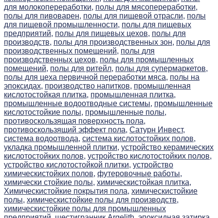
для молокопереработки,
полы для мясопереработки,
полы для пивоварен,
полы для пищевой отрасли,
полы
для пищевой промышленности,
полы для пищевых
предприятий,
полы для пищевых цехов,
полы для
производств,
полы для производственных зон,
полы для
производственных помещений,
полы для
производственных цехов,
полы для промышленных
помещений,
полы для ритейл,
полы для супермаркетов,
полы для цеха первичной переработки мяса,
полы на
эпоксидах,
производство напитков,
промышленная
кислотостойкая плитка,
промышленная плитка,
промышленные водоотводные системы,
промышленные
кислотостойкие полы,
промышленные полы,
противоскользящая поверхность пола,
противоскользящий эффект пола,
Сатурн Инвест,
система водоотвода,
система кислотостойких полов,
укладка промышленной плитки,
устройство керамических
кислотостойких полов,
устройство кислотостойких полов,
устройство кислотостойкой плитки,
устройство
химическистойких полов,
футеровочные работы,
химически стойкие полы,
химическистойкая плитка,
Химическистойкие покрытия пола,
химическистойкие
полы,
химическистойкие полы для производств,
химическистойкие полы для промышленных
предприятий,
шестигранник Argelith,
эпоксидная затирка,