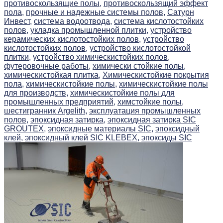
противоскользящие полы,
противоскользящий эффект
пола,
прочные и надежные системы полов,
Сатурн
Инвест,
система водоотвода,
система кислотостойких
полов,
укладка промышленной плитки,
устройство
керамических кислотостойких полов,
устройство
кислотостойких полов,
устройство кислотостойкой
плитки,
устройство химическистойких полов,
футеровочные работы,
химически стойкие полы,
химическистойкая плитка,
Химическистойкие покрытия
пола,
химическистойкие полы,
химическистойкие полы
для производств,
химическистойкие полы для
промышленных предприятий,
химстойкие полы,
шестигранник Argelith,
эксплуатация промышленных
полов,
эпоксидная затирка,
эпоксидная затирка SIC
GROUTEX,
эпоксидные материалы SIC,
эпоксидный
клей,
эпоксидный клей SIC KLEBEX,
эпоксиды SIC