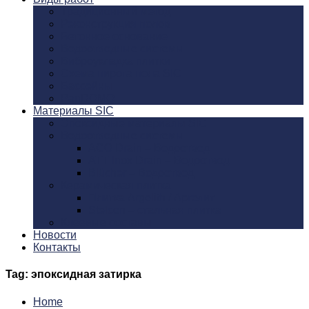
Традиционный метод
Реконструкция полов
Бетонное основание
Водоотводные системы
Виброукладка плитки
Схема пирога пола SIC
Бассейны
PanDOMO
Материалы SIC
Эпоксидные материалы SIC
Водоотводные системы
ACO Drain – Водоотвод
ATT Inox Drain – Водоотвод
Blücher – Водоотвод
Керамическая плитка
Плитка Argelith / Аргелит
Stelcon – стальная плитка
Клеевые составы
Новости
Контакты
Tag: эпоксидная затирка
Home