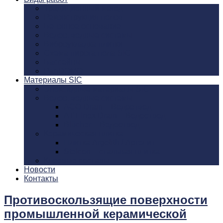
Традиционный метод
Реконструкция полов
Бетонное основание
Водоотводные системы
Виброукладка плитки
Схема пирога пола SIC
Бассейны
PanDOMO
Материалы SIC
Эпоксидные материалы SIC
Водоотводные системы
ACO Drain – Водоотвод
ATT Inox Drain – Водоотвод
Blücher – Водоотвод
Керамическая плитка
Плитка Argelith / Аргелит
Stelcon – стальная плитка
Клеевые составы
Новости
Контакты
Противоскользящие поверхности
промышленной керамической