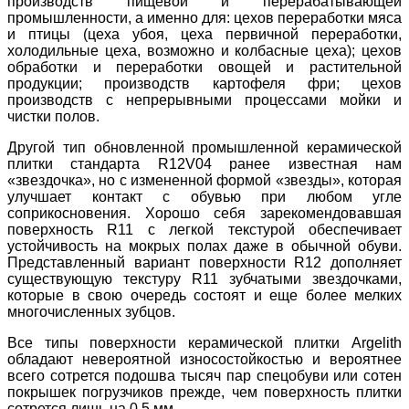
производств пищевой и перерабатывающей
промышленности, а именно для: цехов переработки мяса
и птицы (цеха убоя, цеха первичной переработки,
холодильные цеха, возможно и колбасные цеха); цехов
обработки и переработки овощей и растительной
продукции; производств картофеля фри; цехов
производств с непрерывными процессами мойки и
чистки полов.
Другой тип обновленной промышленной керамической
плитки стандарта R12V04 ранее известная нам
«звездочка», но с измененной формой «звезды», которая
улучшает контакт с обувью при любом угле
соприкосновения. Хорошо себя зарекомендовавшая
поверхность R11 с легкой текстурой обеспечивает
устойчивость на мокрых полах даже в обычной обуви.
Представленный вариант поверхности R12 дополняет
существующую текстуру R11 зубчатыми звездочками,
которые в свою очередь состоят и еще более мелких
многочисленных зубцов.
Все типы поверхности керамической плитки Argelith
обладают невероятной износостойкостью и вероятнее
всего сотрется подошва тысяч пар спецобуви или сотен
покрышек погрузчиков прежде, чем поверхность плитки
сотрется лишь на 0,5 мм.