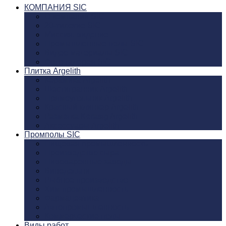
КОМПАНИЯ SIC
О компании SIC
20-тилетие SIC
Миссия, видение
Промышленные полы SIC
Видео материалы SIC
Фото галерея SIC
Плитка Argelith
Керамика Argelith
Шестигранник Argelith
Прямоугольник Argelith
Красный клинкер Argelith
Разметка Kerasig Argelith
Аксеcсуары Argelith
Промполы SIC
Пищевая промышленность
Производство сыра
Пивоваренные заводы
Винодельни
Рыбное производство
Хим промышленность
Фармацевтика
Автопромышленность
Коммерческие полы
Виды работ