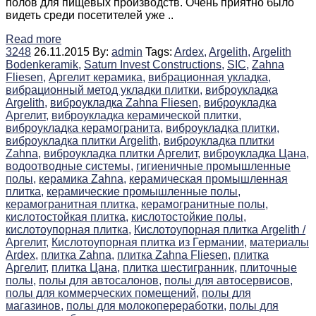
полов для пищевых производств. Очень приятно было
видеть среди посетителей уже ..
Read more
3248
26.11.2015
By:
admin
Tags:
Ardex,
Argelith,
Argelith
Bodenkeramik,
Saturn Invest Constructions,
SIC,
Zahna
Fliesen,
Аргелит керамика,
вибрационная укладка,
вибрационный метод укладки плитки,
виброукладка
Argelith,
виброукладка Zahna Fliesen,
виброукладка
Аргелит,
виброукладка керамической плитки,
виброукладка керамогранита,
виброукладка плитки,
виброукладка плитки Argelith,
виброукладка плитки
Zahna,
виброукладка плитки Аргелит,
виброукладка Цана,
водоотводные системы,
гигиеничные промышленные
полы,
керамика Zahna,
керамическая промышленная
плитка,
керамические промышленные полы,
керамогранитная плитка,
керамогранитные полы,
кислотостойкая плитка,
кислотостойкие полы,
кислотоупорная плитка,
Кислотоупорная плитка Argelith /
Аргелит,
Кислотоупорная плитка из Германии,
материалы
Ardex,
плитка Zahna,
плитка Zahna Fliesen,
плитка
Аргелит,
плитка Цана,
плитка шестигранник,
плиточные
полы,
полы для автосалонов,
полы для автосервисов,
полы для коммерческих помещений,
полы для
магазинов,
полы для молокопереработки,
полы для