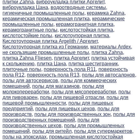
плитки Zahna,
виброукладка плитки Аргелит,
виброукладка Цана,
водоотводные системы,
гигиеничные промышленные полы,
керамика Zahna,
керамическая промышленная плитка,
керамические
промышленные полы,
керамогранитная плитка,
керамогранитные полы,
кислотостойкая плитка,
кислотостойкие полы,
кислотоупорная плитка,
Кислотоупорная плитка Argelith / Аргелит,
Кислотоупорная плитка из Германии,
материалы Ardex,
не скользящие промышленные полы,
плитка Zahna,
плитка Zahna Fliesen,
плитка Аргелит,
плитка устойчивая
к скольжению,
плитка Цана,
плитка шестигранник,
плиточные полы,
поверхность пола R11,
поверхность
пола R12,
поверхность пола R13,
полы для автосалонов,
полы для автосервисов,
полы для коммерческих
помещений,
полы для магазинов,
полы для
молокопереработки,
полы для мясопереработки,
полы
для пивоварен,
полы для пищевой отрасли,
полы для
пищевой промышленности,
полы для пищевых
предприятий,
полы для пищевых цехов,
полы для
производств,
полы для производственных зон,
полы для
производственных помещений,
полы для
производственных цехов,
полы для промышленных
помещений,
полы для ритейл,
полы для супермаркетов,
полы на эпоксидах,
промышленная кислотостойкая