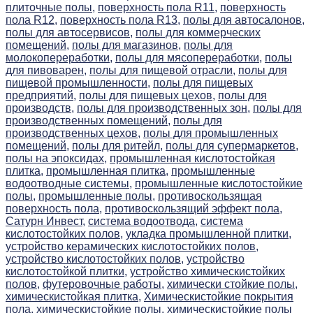
плиточные полы,
поверхность пола R11,
поверхность
пола R12,
поверхность пола R13,
полы для автосалонов,
полы для автосервисов,
полы для коммерческих
помещений,
полы для магазинов,
полы для
молокопереработки,
полы для мясопереработки,
полы
для пивоварен,
полы для пищевой отрасли,
полы для
пищевой промышленности,
полы для пищевых
предприятий,
полы для пищевых цехов,
полы для
производств,
полы для производственных зон,
полы для
производственных помещений,
полы для
производственных цехов,
полы для промышленных
помещений,
полы для ритейл,
полы для супермаркетов,
полы на эпоксидах,
промышленная кислотостойкая
плитка,
промышленная плитка,
промышленные
водоотводные системы,
промышленные кислотостойкие
полы,
промышленные полы,
противоскользящая
поверхность пола,
противоскользящий эффект пола,
Сатурн Инвест,
система водоотвода,
система
кислотостойких полов,
укладка промышленной плитки,
устройство керамических кислотостойких полов,
устройство кислотостойких полов,
устройство
кислотостойкой плитки,
устройство химическистойких
полов,
футеровочные работы,
химически стойкие полы,
химическистойкая плитка,
Химическистойкие покрытия
пола,
химическистойкие полы,
химическистойкие полы