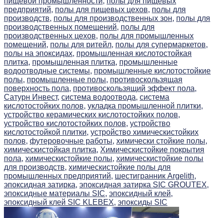
пищевой промышленности,
полы для пищевых
предприятий,
полы для пищевых цехов,
полы для
производств,
полы для производственных зон,
полы для
производственных помещений,
полы для
производственных цехов,
полы для промышленных
помещений,
полы для ритейл,
полы для супермаркетов,
полы на эпоксидах,
промышленная кислотостойкая
плитка,
промышленная плитка,
промышленные
водоотводные системы,
промышленные кислотостойкие
полы,
промышленные полы,
противоскользящая
поверхность пола,
противоскользящий эффект пола,
Сатурн Инвест,
система водоотвода,
система
кислотостойких полов,
укладка промышленной плитки,
устройство керамических кислотостойких полов,
устройство кислотостойких полов,
устройство
кислотостойкой плитки,
устройство химическистойких
полов,
футеровочные работы,
химически стойкие полы,
химическистойкая плитка,
Химическистойкие покрытия
пола,
химическистойкие полы,
химическистойкие полы
для производств,
химическистойкие полы для
промышленных предприятий,
шестигранник Argelith,
эпоксидная затирка,
эпоксидная затирка SIC GROUTEX,
эпоксидные материалы SIC,
эпоксидный клей,
эпоксидный клей SIC KLEBEX,
эпоксиды SIC