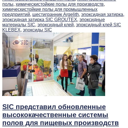
полы,
химическистойкие полы для производств,
химическистойкие полы для промышленных
предприятий,
шестигранник Argelith,
эпоксидная затирка,
эпоксидная затирка SIC GROUTEX,
эпоксидные
материалы SIC,
эпоксидный клей,
эпоксидный клей SIC
KLEBEX,
эпоксиды SIC
SIC представил обновленные
высококачественные системы
полов для пищевых производств