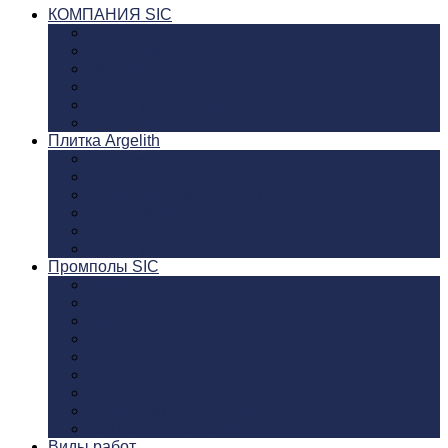
КОМПАНИЯ SIC
О компании SIC
20-тилетие SIC
Миссия, видение
Промышленные полы SIC
Видео материалы SIC
Фото галерея SIC
Плитка Argelith
Керамика Argelith
Шестигранник Argelith
Прямоугольник Argelith
Красный клинкер Argelith
Разметка Kerasig Argelith
Аксеcсуары Argelith
Промполы SIC
Пищевая промышленность
Производство сыра
Пивоваренные заводы
Винодельни
Рыбное производство
Хим промышленность
Фармацевтика
Автопромышленность
Коммерческие полы
Виды работ