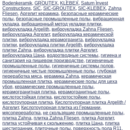
Bodenkeramik,
GROUTEX,
KLEBEX,
Saturn Invest
Constructions,
SIC,
SIC-GROUTEX,
SIC-KLEBEX,
Zahna
Fliesen,
Аргелит керамика,
безопасные керамические
полы,
безопасные промышленные полы,
вибрационная
укладка,
вибрационный метод укладки плитки,
виброукладка Argelith,
виброукладка Zahna Fliesen,
виброукладка Аргелит,
виброукладка керамической
плитки,
виброукладка керамогранита,
виброукладка
плитки,
виброукладка плитки Argelith,
виброукладка
плитки Zahna,
виброукладка плитки Аргелит,
виброукладка Цана,
водоотводные системы,
гигиена и
санитария на пищевом производстве,
гигиеничные
промышленные полы,
гигиеничные системы полов,
гигиеничные чистые промышленные полы,
глубокая
переработка мяса,
керамика Zahna,
керамическая
промышленная плитка,
керамические полы для цеха
убоя,
керамические промышленные полы,
керамогранитная плитка,
керамогранитные полы,
кислотостойкая плитка,
кислотостойкие полы,
кислотоупорная плитка,
Кислотоупорная плитка Argelith /
Аргелит,
Кислотоупорная плитка из Германии,
мясопереработка,
не скользящие промышленные полы,
плитка Zahna,
плитка Zahna Fliesen,
плитка Аргелит,
плитка устойчивая к скольжению,
плитка Цана,
плитка
шестигранник,
плиточные полы,
поверхность пола R11,