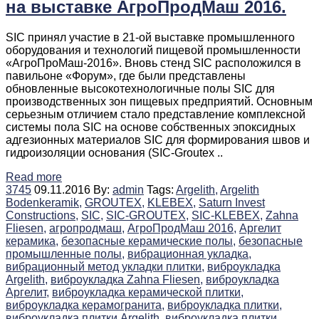
на выставке АгроПродМаш 2016.
SIC принял участие в 21-ой выставке промышленного
оборудования и технологий пищевой промышленности
«АгроПроМаш-2016». Вновь стенд SIC расположился в
павильоне «Форум», где были представлены
обновленные высокотехнологичные полы SIC для
производственных зон пищевых предприятий. Основным
серьезным отличием стало представление комплексной
системы пола SIC на основе собственных эпоксидных
адгезионных материалов SIC для формирования швов и
гидроизоляции основания (SIC-Groutex ..
Read more
3745
09.11.2016
By:
admin
Tags:
Argelith,
Argelith
Bodenkeramik,
GROUTEX,
KLEBEX,
Saturn Invest
Constructions,
SIC,
SIC-GROUTEX,
SIC-KLEBEX,
Zahna
Fliesen,
агропродмаш,
АгроПродМаш 2016,
Аргелит
керамика,
безопасные керамические полы,
безопасные
промышленные полы,
вибрационная укладка,
вибрационный метод укладки плитки,
виброукладка
Argelith,
виброукладка Zahna Fliesen,
виброукладка
Аргелит,
виброукладка керамической плитки,
виброукладка керамогранита,
виброукладка плитки,
виброукладка плитки Argelith,
виброукладка плитки