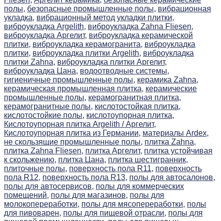
полы,
безопасные промышленные полы,
вибрационная
укладка,
вибрационный метод укладки плитки,
виброукладка Argelith,
виброукладка Zahna Fliesen,
виброукладка Аргелит,
виброукладка керамической
плитки,
виброукладка керамогранита,
виброукладка
плитки,
виброукладка плитки Argelith,
виброукладка
плитки Zahna,
виброукладка плитки Аргелит,
виброукладка Цана,
водоотводные системы,
гигиеничные промышленные полы,
керамика Zahna,
керамическая промышленная плитка,
керамические
промышленные полы,
керамогранитная плитка,
керамогранитные полы,
кислотостойкая плитка,
кислотостойкие полы,
кислотоупорная плитка,
Кислотоупорная плитка Argelith / Аргелит,
Кислотоупорная плитка из Германии,
материалы Ardex,
не скользящие промышленные полы,
плитка Zahna,
плитка Zahna Fliesen,
плитка Аргелит,
плитка устойчивая
к скольжению,
плитка Цана,
плитка шестигранник,
плиточные полы,
поверхность пола R11,
поверхность
пола R12,
поверхность пола R13,
полы для автосалонов,
полы для автосервисов,
полы для коммерческих
помещений,
полы для магазинов,
полы для
молокопереработки,
полы для мясопереработки,
полы
для пивоварен,
полы для пищевой отрасли,
полы для