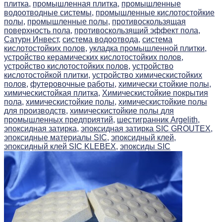
плитка,
промышленная плитка,
промышленные
водоотводные системы,
промышленные кислотостойкие
полы,
промышленные полы,
противоскользящая
поверхность пола,
противоскользящий эффект пола,
Сатурн Инвест,
система водоотвода,
система
кислотостойких полов,
укладка промышленной плитки,
устройство керамических кислотостойких полов,
устройство кислотостойких полов,
устройство
кислотостойкой плитки,
устройство химическистойких
полов,
футеровочные работы,
химически стойкие полы,
химическистойкая плитка,
Химическистойкие покрытия
пола,
химическистойкие полы,
химическистойкие полы
для производств,
химическистойкие полы для
промышленных предприятий,
шестигранник Argelith,
эпоксидная затирка,
эпоксидная затирка SIC GROUTEX,
эпоксидные материалы SIC,
эпоксидный клей,
эпоксидный клей SIC KLEBEX,
эпоксиды SIC