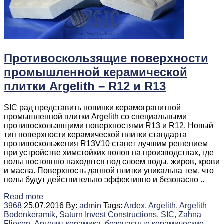
Противоскользящие поверхности
промышленной керамической
плитки Argelith – R12 и R13
SIC рад представить новинки керамогранитной
промышленной плитки Argelith со специальными
противоскользящими поверхностями R13 и R12. Новый
тип поверхности керамической плитки стандарта
противоскольжения R13V10 станет лучшим решением
при устройстве химстойких полов на производствах, где
полы постоянно находятся под слоем воды, жиров, крови
и масла. Поверхность данной плитки уникальна тем, что
полы будут действительно эффективно и безопасно ..
Read more
3968
25.07.2016
By:
admin
Tags:
Ardex,
Argelith,
Argelith
Bodenkeramik,
Saturn Invest Constructions,
SIC,
Zahna
Fliesen,
Аргелит керамика,
безопасные керамические