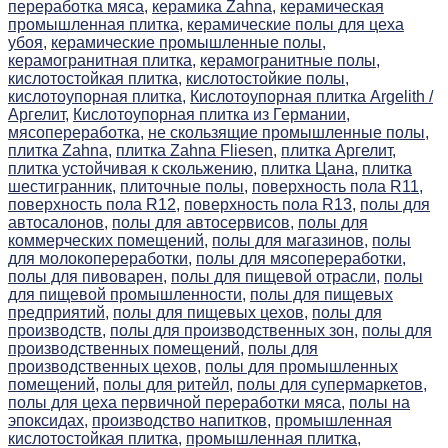
переработка мяса,
керамика Zahna,
керамическая
промышленная плитка,
керамические полы для цеха
убоя,
керамические промышленные полы,
керамогранитная плитка,
керамогранитные полы,
кислотостойкая плитка,
кислотостойкие полы,
кислотоупорная плитка,
Кислотоупорная плитка Argelith /
Аргелит,
Кислотоупорная плитка из Германии,
мясопереработка,
не скользящие промышленные полы,
плитка Zahna,
плитка Zahna Fliesen,
плитка Аргелит,
плитка устойчивая к скольжению,
плитка Цана,
плитка
шестигранник,
плиточные полы,
поверхность пола R11,
поверхность пола R12,
поверхность пола R13,
полы для
автосалонов,
полы для автосервисов,
полы для
коммерческих помещений,
полы для магазинов,
полы
для молокопереработки,
полы для мясопереработки,
полы для пивоварен,
полы для пищевой отрасли,
полы
для пищевой промышленности,
полы для пищевых
предприятий,
полы для пищевых цехов,
полы для
производств,
полы для производственных зон,
полы для
производственных помещений,
полы для
производственных цехов,
полы для промышленных
помещений,
полы для ритейл,
полы для супермаркетов,
полы для цеха первичной переработки мяса,
полы на
эпоксидах,
производство напитков,
промышленная
кислотостойкая плитка,
промышленная плитка,