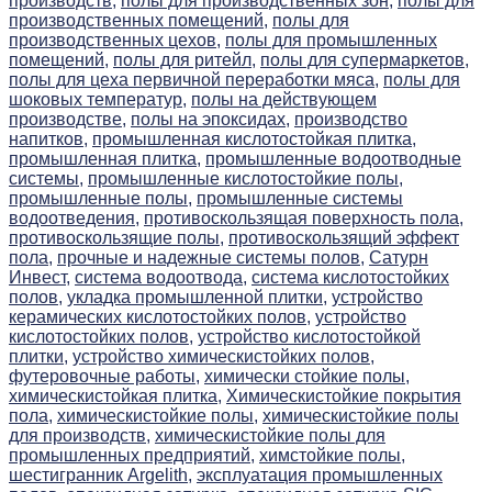
производств,
полы для производственных зон,
полы для
производственных помещений,
полы для
производственных цехов,
полы для промышленных
помещений,
полы для ритейл,
полы для супермаркетов,
полы для цеха первичной переработки мяса,
полы для
шоковых температур,
полы на действующем
производстве,
полы на эпоксидах,
производство
напитков,
промышленная кислотостойкая плитка,
промышленная плитка,
промышленные водоотводные
системы,
промышленные кислотостойкие полы,
промышленные полы,
промышленные системы
водоотведения,
противоскользящая поверхность пола,
противоскользящие полы,
противоскользящий эффект
пола,
прочные и надежные системы полов,
Сатурн
Инвест,
система водоотвода,
система кислотостойких
полов,
укладка промышленной плитки,
устройство
керамических кислотостойких полов,
устройство
кислотостойких полов,
устройство кислотостойкой
плитки,
устройство химическистойких полов,
футеровочные работы,
химически стойкие полы,
химическистойкая плитка,
Химическистойкие покрытия
пола,
химическистойкие полы,
химическистойкие полы
для производств,
химическистойкие полы для
промышленных предприятий,
химстойкие полы,
шестигранник Argelith,
эксплуатация промышленных