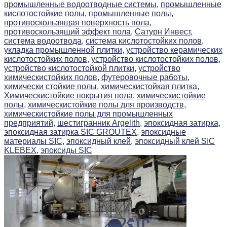
промышленные водоотводные системы,
промышленные
кислотостойкие полы,
промышленные полы,
противоскользящая поверхность пола,
противоскользящий эффект пола,
Сатурн Инвест,
система водоотвода,
система кислотостойких полов,
укладка промышленной плитки,
устройство керамических
кислотостойких полов,
устройство кислотостойких полов,
устройство кислотостойкой плитки,
устройство
химическистойких полов,
футеровочные работы,
химически стойкие полы,
химическистойкая плитка,
Химическистойкие покрытия пола,
химическистойкие
полы,
химическистойкие полы для производств,
химическистойкие полы для промышленных
предприятий,
шестигранник Argelith,
эпоксидная затирка,
эпоксидная затирка SIC GROUTEX,
эпоксидные
материалы SIC,
эпоксидный клей,
эпоксидный клей SIC
KLEBEX,
эпоксиды SIC