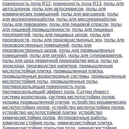
поверхность пола R12,
поверхность пола R13,
полы для
автосалонов,
полы для автосервисов,
полы для
коммерческих помещений,
полы для магазинов,
полы
для молокопереработки,
полы для мясопереработки,
полы для пивоварен,
полы для пищевой отрасли,
полы
для пищевой промышленности,
полы для пищевых
предприятий,
полы для пищевых цехов,
полы для
производств,
полы для производственных зон,
полы для
производственных помещений,
полы для
производственных цехов,
полы для промышленных
помещений,
полы для ритейл,
полы для супермаркетов,
полы для цеха первичной переработки мяса,
полы на
эпоксидах,
производство напитков,
промышленная
кислотостойкая плитка,
промышленная плитка,
промышленные водоотводные системы,
промышленные
кислотостойкие полы,
промышленные полы,
противоскользящая поверхность пола,
противоскользящий эффект пола,
Сатурн Инвест,
система водоотвода,
система кислотостойких полов,
укладка промышленной плитки,
устройство керамических
кислотостойких полов,
устройство кислотостойких полов,
устройство кислотостойкой плитки,
устройство
химическистойких полов,
футеровочные работы,
химически стойкие полы,
химическистойкая плитка,
Химическистойкие покрытия пола,
химическистойкие