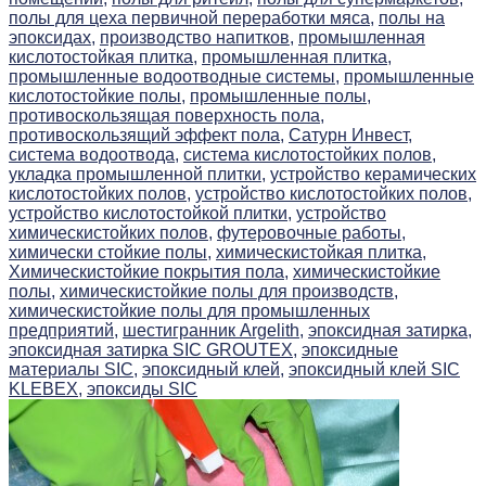
полы для цеха первичной переработки мяса,
полы на
эпоксидах,
производство напитков,
промышленная
кислотостойкая плитка,
промышленная плитка,
промышленные водоотводные системы,
промышленные
кислотостойкие полы,
промышленные полы,
противоскользящая поверхность пола,
противоскользящий эффект пола,
Сатурн Инвест,
система водоотвода,
система кислотостойких полов,
укладка промышленной плитки,
устройство керамических
кислотостойких полов,
устройство кислотостойких полов,
устройство кислотостойкой плитки,
устройство
химическистойких полов,
футеровочные работы,
химически стойкие полы,
химическистойкая плитка,
Химическистойкие покрытия пола,
химическистойкие
полы,
химическистойкие полы для производств,
химическистойкие полы для промышленных
предприятий,
шестигранник Argelith,
эпоксидная затирка,
эпоксидная затирка SIC GROUTEX,
эпоксидные
материалы SIC,
эпоксидный клей,
эпоксидный клей SIC
KLEBEX,
эпоксиды SIC