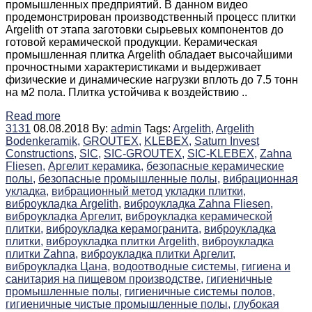
промышленных предприятий. В данном видео
продемонстрирован производственный процесс плитки
Argelith от этапа заготовки сырьевых компонентов до
готовой керамической продукции. Керамическая
промышленная плитка Argelith обладает высочайшими
прочностными характеристиками и выдерживает
физические и динамические нагрузки вплоть до 7.5 тонн
на м2 пола. Плитка устойчива к воздействию ..
Read more
3131
08.08.2018
By:
admin
Tags:
Argelith,
Argelith
Bodenkeramik,
GROUTEX,
KLEBEX,
Saturn Invest
Constructions,
SIC,
SIC-GROUTEX,
SIC-KLEBEX,
Zahna
Fliesen,
Аргелит керамика,
безопасные керамические
полы,
безопасные промышленные полы,
вибрационная
укладка,
вибрационный метод укладки плитки,
виброукладка Argelith,
виброукладка Zahna Fliesen,
виброукладка Аргелит,
виброукладка керамической
плитки,
виброукладка керамогранита,
виброукладка
плитки,
виброукладка плитки Argelith,
виброукладка
плитки Zahna,
виброукладка плитки Аргелит,
виброукладка Цана,
водоотводные системы,
гигиена и
санитария на пищевом производстве,
гигиеничные
промышленные полы,
гигиеничные системы полов,
гигиеничные чистые промышленные полы,
глубокая