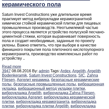
керамического пола
Saturn Invest Constructions уже длительное время
практикует метод виброукладки керамогранитной
химически стойкой керамической плитки для пищевых
промышленных производств. Неотъемлемой частью
этого процесса является устройство полусухой песчано-
цементной стяжки, которая выравнивает поверхность
пола и создает необходимые, заданные по проекту
уклоны. Важно отметить, что при выборе в качестве
финишного покрытия пола плиточного кислотоупорного
керамогранита, производство комплексных работ по
устройству ..
Read more
3947
08.08.2016
By:
admin
Tags:
Ardex,
Argelith,
Argelith
Bodenkeramik,
Saturn Invest Constructions,
SIC,
Zahna
Fliesen,
Аргелит керамика,
безопасные керамические
полы,
безопасные промышленные полы,
вибрационная
укладка,
вибрационный метод укладки плитки,
виброукладка Argelith,
виброукладка Zahna Fliesen,
виброукладка Аргелит,
виброукладка керамической
плитки,
виброукладка керамогранита,
виброукладка
плитки,
виброукладка плитки Argelith,
виброукладка