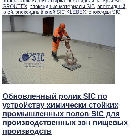
полов,
эпоксидная затирка,
эпоксидная затирка SIC
GROUTEX,
эпоксидные материалы SIC,
эпоксидный
клей,
эпоксидный клей SIC KLEBEX,
эпоксиды SIC
Обновленный ролик SIC по
устройству химически стойких
промышленных полов SIC для
производственных зон пищевых
производств