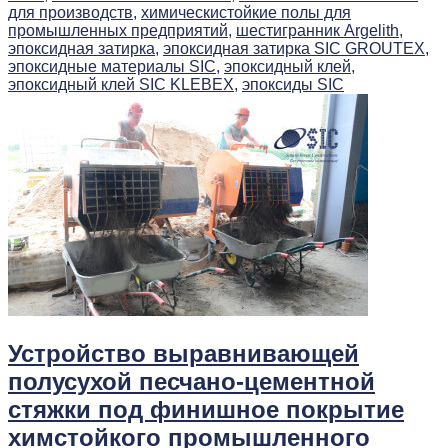
для производств,
химическистойкие полы для
промышленных предприятий,
шестигранник Argelith,
эпоксидная затирка,
эпоксидная затирка SIC GROUTEX,
эпоксидные материалы SIC,
эпоксидный клей,
эпоксидный клей SIC KLEBEX,
эпоксиды SIC
Устройство выравнивающей
полусухой песчано-цементной
стяжки под финишное покрытие
химстойкого промышленного