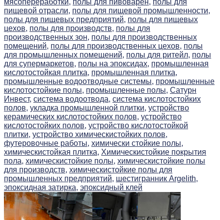
мясопереработки,
полы для пивоварен,
полы для
пищевой отрасли,
полы для пищевой промышленности,
полы для пищевых предприятий,
полы для пищевых
цехов,
полы для производств,
полы для
производственных зон,
полы для производственных
помещений,
полы для производственных цехов,
полы
для промышленных помещений,
полы для ритейл,
полы
для супермаркетов,
полы на эпоксидах,
промышленная
кислотостойкая плитка,
промышленная плитка,
промышленные водоотводные системы,
промышленные
кислотостойкие полы,
промышленные полы,
Сатурн
Инвест,
система водоотвода,
система кислотостойких
полов,
укладка промышленной плитки,
устройство
керамических кислотостойких полов,
устройство
кислотостойких полов,
устройство кислотостойкой
плитки,
устройство химическистойких полов,
футеровочные работы,
химически стойкие полы,
химическистойкая плитка,
Химическистойкие покрытия
пола,
химическистойкие полы,
химическистойкие полы
для производств,
химическистойкие полы для
промышленных предприятий,
шестигранник Argelith,
эпоксидная затирка,
эпоксидный клей