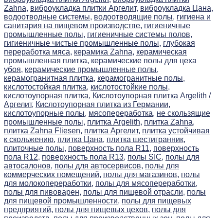
Zahna,
виброукладка плитки Аргелит,
виброукладка Цана,
водоотводные системы,
водоотводящие полы,
гигиена и
санитария на пищевом производстве,
гигиеничные
промышленные полы,
гигиеничные системы полов,
гигиеничные чистые промышленные полы,
глубокая
переработка мяса,
керамика Zahna,
керамическая
промышленная плитка,
керамические полы для цеха
убоя,
керамические промышленные полы,
керамогранитная плитка,
керамогранитные полы,
кислотостойкая плитка,
кислотостойкие полы,
кислотоупорная плитка,
Кислотоупорная плитка Argelith /
Аргелит,
Кислотоупорная плитка из Германии,
кислотоупорные полы,
мясопереработка,
не скользящие
промышленные полы,
плитка Argelith,
плитка Zahna,
плитка Zahna Fliesen,
плитка Аргелит,
плитка устойчивая
к скольжению,
плитка Цана,
плитка шестигранник,
плиточные полы,
поверхность пола R11,
поверхность
пола R12,
поверхность пола R13,
полы SIC,
полы для
автосалонов,
полы для автосервисов,
полы для
коммерческих помещений,
полы для магазинов,
полы
для молокопереработки,
полы для мясопереработки,
полы для пивоварен,
полы для пищевой отрасли,
полы
для пищевой промышленности,
полы для пищевых
предприятий,
полы для пищевых цехов,
полы для