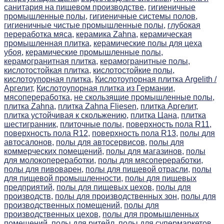
санитария на пищевом производстве,
гигиеничные
промышленные полы,
гигиеничные системы полов,
гигиеничные чистые промышленные полы,
глубокая
переработка мяса,
керамика Zahna,
керамическая
промышленная плитка,
керамические полы для цеха
убоя,
керамические промышленные полы,
керамогранитная плитка,
керамогранитные полы,
кислотостойкая плитка,
кислотостойкие полы,
кислотоупорная плитка,
Кислотоупорная плитка Argelith /
Аргелит,
Кислотоупорная плитка из Германии,
мясопереработка,
не скользящие промышленные полы,
плитка Zahna,
плитка Zahna Fliesen,
плитка Аргелит,
плитка устойчивая к скольжению,
плитка Цана,
плитка
шестигранник,
плиточные полы,
поверхность пола R11,
поверхность пола R12,
поверхность пола R13,
полы для
автосалонов,
полы для автосервисов,
полы для
коммерческих помещений,
полы для магазинов,
полы
для молокопереработки,
полы для мясопереработки,
полы для пивоварен,
полы для пищевой отрасли,
полы
для пищевой промышленности,
полы для пищевых
предприятий,
полы для пищевых цехов,
полы для
производств,
полы для производственных зон,
полы для
производственных помещений,
полы для
производственных цехов,
полы для промышленных
помещений,
полы для ритейл,
полы для супермаркетов,