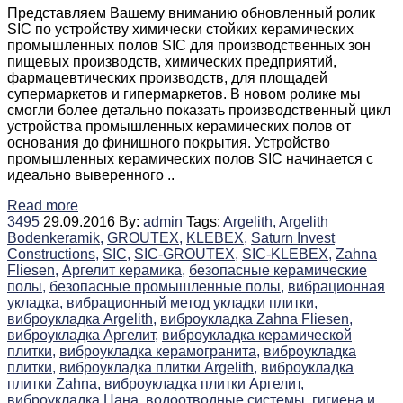
Представляем Вашему вниманию обновленный ролик
SIC по устройству химически стойких керамических
промышленных полов SIC для производственных зон
пищевых производств, химических предприятий,
фармацевтических производств, для площадей
супермаркетов и гипермаркетов. В новом ролике мы
смогли более детально показать производственный цикл
устройства промышленных керамических полов от
основания до финишного покрытия. Устройство
промышленных керамических полов SIC начинается с
идеально выверенного ..
Read more
3495
29.09.2016
By:
admin
Tags:
Argelith,
Argelith
Bodenkeramik,
GROUTEX,
KLEBEX,
Saturn Invest
Constructions,
SIC,
SIC-GROUTEX,
SIC-KLEBEX,
Zahna
Fliesen,
Аргелит керамика,
безопасные керамические
полы,
безопасные промышленные полы,
вибрационная
укладка,
вибрационный метод укладки плитки,
виброукладка Argelith,
виброукладка Zahna Fliesen,
виброукладка Аргелит,
виброукладка керамической
плитки,
виброукладка керамогранита,
виброукладка
плитки,
виброукладка плитки Argelith,
виброукладка
плитки Zahna,
виброукладка плитки Аргелит,
виброукладка Цана,
водоотводные системы,
гигиена и