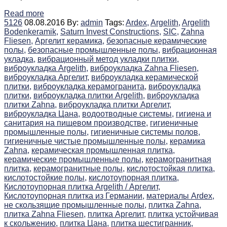
Read more
5126
08.08.2016
By:
admin
Tags:
Ardex,
Argelith,
Argelith
Bodenkeramik,
Saturn Invest Constructions,
SIC,
Zahna
Fliesen,
Аргелит керамика,
безопасные керамические
полы,
безопасные промышленные полы,
вибрационная
укладка,
вибрационный метод укладки плитки,
виброукладка Argelith,
виброукладка Zahna Fliesen,
виброукладка Аргелит,
виброукладка керамической
плитки,
виброукладка керамогранита,
виброукладка
плитки,
виброукладка плитки Argelith,
виброукладка
плитки Zahna,
виброукладка плитки Аргелит,
виброукладка Цана,
водоотводные системы,
гигиена и
санитария на пищевом производстве,
гигиеничные
промышленные полы,
гигиеничные системы полов,
гигиеничные чистые промышленные полы,
керамика
Zahna,
керамическая промышленная плитка,
керамические промышленные полы,
керамогранитная
плитка,
керамогранитные полы,
кислотостойкая плитка,
кислотостойкие полы,
кислотоупорная плитка,
Кислотоупорная плитка Argelith / Аргелит,
Кислотоупорная плитка из Германии,
материалы Ardex,
не скользящие промышленные полы,
плитка Zahna,
плитка Zahna Fliesen,
плитка Аргелит,
плитка устойчивая
к скольжению,
плитка Цана,
плитка шестигранник,