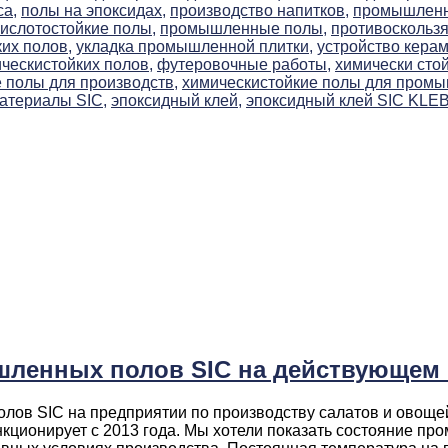
са,
полы на эпоксидах,
производство напитков,
промышленна
слотостойкие полы,
промышленные полы,
противоскользя
их полов,
укладка промышленной плитки,
устройство керам
ческистойких полов,
футеровочные работы,
химически сто
 полы для производств,
химическистойкие полы для пром
атериалы SIC,
эпоксидный клей,
эпоксидный клей SIC KLE
шленных полов SIC на действующем
лов SIC на предприятии по производству салатов и овоще
ционирует с 2013 года. Мы хотели показать состояние пр