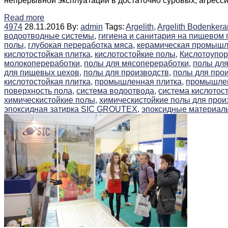
непрерывной эксплуатации в достаточно суровых, агресси
Read more
4974
28.11.2016
By:
admin
Tags:
Argelith,
Argelith Bodenkera
водоотводные системы,
гигиена и санитария на пищевом 
полы,
глубокая переработка мяса,
керамическая промышл
кислотостойкая плитка,
кислотостойкие полы,
Кислотоупорн
молокопереработки,
полы для мясопереработки,
полы для
для пищевых цехов,
полы для производств,
полы для прои
кислотостойкая плитка,
промышленная плитка,
промышлен
поверхность пола,
система водоотвода,
система кислотост
химическистойкие полы,
химическистойкие полы для прои
эпоксидная затирка SIC GROUTEX,
эпоксидные материалы