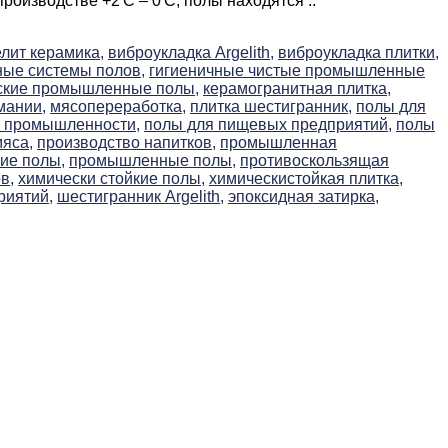
оизводстве +2′C – 0′C; полы находятся ..
лит керамика,
виброукладка Argelith,
виброукладка плитки,
ные системы полов,
гигиеничные чистые промышленные
ские промышленные полы,
керамогранитная плитка,
мании,
мясопереработка,
плитка шестигранник,
полы для
 промышленности,
полы для пищевых предприятий,
полы
мяса,
производство напитков,
промышленная
ие полы,
промышленные полы,
противоскользящая
в,
химически стойкие полы,
химическистойкая плитка,
риятий,
шестигранник Argelith,
эпоксидная затирка,