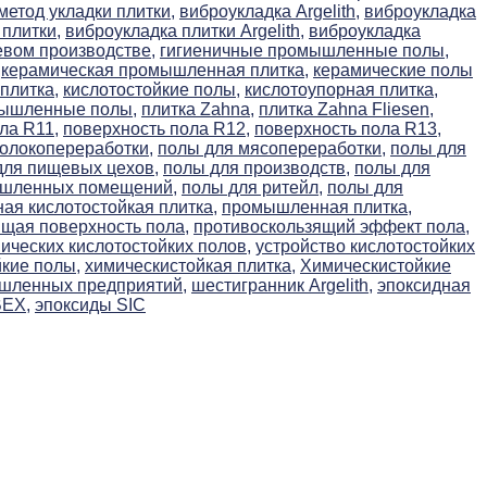
етод укладки плитки,
виброукладка Argelith,
виброукладка
плитки,
виброукладка плитки Argelith,
виброукладка
евом производстве,
гигиеничные промышленные полы,
керамическая промышленная плитка,
керамические полы
плитка,
кислотостойкие полы,
кислотоупорная плитка,
мышленные полы,
плитка Zahna,
плитка Zahna Fliesen,
ла R11,
поверхность пола R12,
поверхность пола R13,
олокопереработки,
полы для мясопереработки,
полы для
для пищевых цехов,
полы для производств,
полы для
ышленных помещений,
полы для ритейл,
полы для
я кислотостойкая плитка,
промышленная плитка,
щая поверхность пола,
противоскользящий эффект пола,
ических кислотостойких полов,
устройство кислотостойких
йкие полы,
химическистойкая плитка,
Химическистойкие
ышленных предприятий,
шестигранник Argelith,
эпоксидная
BEX,
эпоксиды SIC