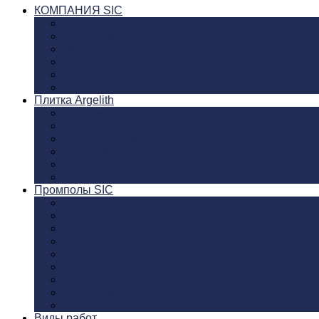
КОМПАНИЯ SIC
О компании SIC
20-тилетие SIC
Миссия, видение
Промышленные полы SIC
Видео материалы SIC
Фото галерея SIC
Плитка Argelith
Керамика Argelith
Шестигранник Argelith
Прямоугольник Argelith
Красный клинкер Argelith
Разметка Kerasig Argelith
Аксеcсуары Argelith
Промполы SIC
Пищевая промышленность
Производство сыра
Пивоваренные заводы
Винодельни
Рыбное производство
Хим промышленность
Фармацевтика
Автопромышленность
Коммерческие полы
Виды работ