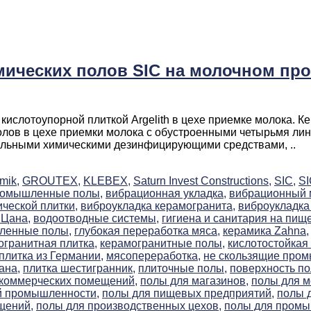
ических полов SIC на молочном п
слотоупорной плиткой Argelith в цехе приемке молока. К
олов в цехе приемки молока с обустроенными четырьмя лин
альными химическими дезинфицирующими средствами, ..
mik,
GROUTEX,
KLEBEX,
Saturn Invest Constructions,
SIC,
S
ромышленные полы,
вибрационная укладка,
вибрационный м
ческой плитки,
виброукладка керамогранита,
виброукладка 
 Цана,
водоотводные системы,
гигиена и санитария на пищ
ленные полы,
глубокая переработка мяса,
керамика Zahna,
огранитная плитка,
керамогранитные полы,
кислотостойкая 
плитка из Германии,
мясопереработка,
не скользящие про
ана,
плитка шестигранник,
плиточные полы,
поверхность по
 коммерческих помещений,
полы для магазинов,
полы для м
й промышленности,
полы для пищевых предприятий,
полы 
щений,
полы для производственных цехов,
полы для пром