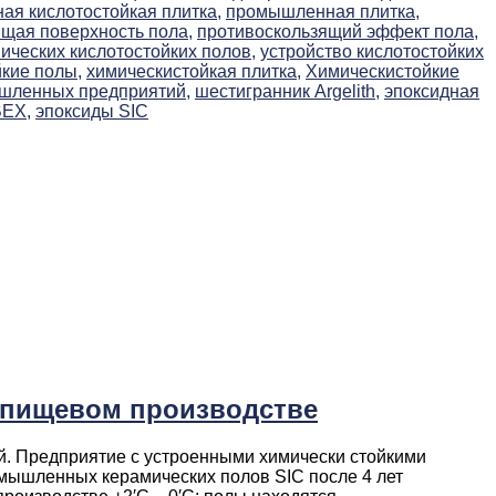
я кислотостойкая плитка,
промышленная плитка,
щая поверхность пола,
противоскользящий эффект пола,
ических кислотостойких полов,
устройство кислотостойких
йкие полы,
химическистойкая плитка,
Химическистойкие
ышленных предприятий,
шестигранник Argelith,
эпоксидная
BEX,
эпоксиды SIC
 пищевом производстве
й. Предприятие с устроенными химически стойкими
омышленных керамических полов SIC после 4 лет