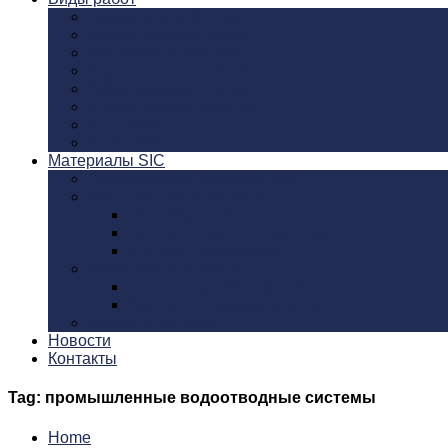
Традиционный метод
Реконструкция полов
Бетонное основание
Водоотводные системы
Виброукладка плитки
Схема пирога пола SIC
Бассейны
PanDOMO
Материалы SIC
Эпоксидные материалы SIC
Водоотводные системы
ACO Drain – Водоотвод
ATT Inox Drain – Водоотвод
Blücher – Водоотвод
Керамическая плитка
Плитка Argelith / Аргелит
Stelcon – стальная плитка
Клеевые составы
Новости
Контакты
Tag: промышленные водоотводные системы
Home