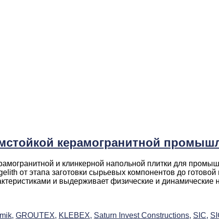
имстойкой керамогранитной промышл
керамогранитной и клинкерной напольной плитки для промы
elith от этапа заготовки сырьевых компонентов до готово
ктеристиками и выдерживает физические и динамические наг
mik,
GROUTEX,
KLEBEX,
Saturn Invest Constructions,
SIC,
S