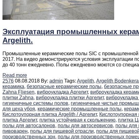
Эксплуатация промышленных керам
Argelith.
Промышленные керамические полы SIC c промышленной ки
2017. На видео демонстрируются условия эксплуатации п
до 40 тонн ежедневно. Полы ежедневно моются со специ
Read more
2576
08.08.2018
By:
admin
Tags:
Argelith,
Argelith Bodenkera
керамика,
безопасные керамические полы,
безопасные п
Zahna Fliesen,
виброукладка Аргелит,
виброукладка керами
плитки Zahna,
виброукладка плитки Аргелит,
виброукладка
гигиеничные системы полов,
гигиеничные чистые промыш
для цеха убоя,
керамические промышленные полы,
керам
Кислотоупорная плитка Argelith / Аргелит,
Кислотоупорная 
плитка Аргелит,
плитка устойчивая к скольжению,
плитка Ц
полы для автосалонов,
полы для автосервисов,
полы для
пивоварен,
полы для пищевой отрасли,
полы для пищево
производственных зон,
полы для производственных поме