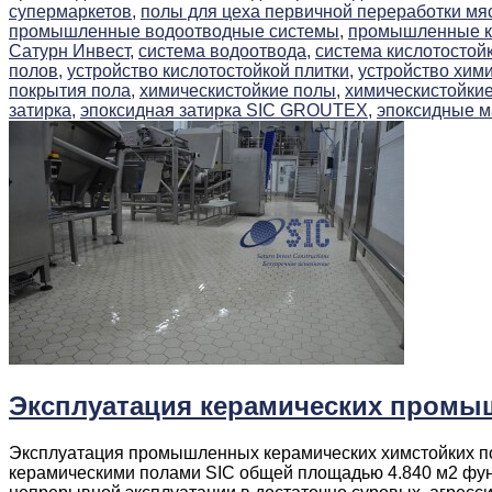
супермаркетов,
полы для цеха первичной переработки мя
промышленные водоотводные системы,
промышленные ки
Сатурн Инвест,
система водоотвода,
система кислотостойк
полов,
устройство кислотостойкой плитки,
устройство хими
покрытия пола,
химическистойкие полы,
химическистойкие
затирка,
эпоксидная затирка SIC GROUTEX,
эпоксидные м
Эксплуатация керамических промы
Эксплуатация промышленных керамических химстойких по
керамическими полами SIC общей площадью 4.840 м2 функ