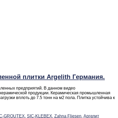
енной плитки Argelith Германия.
шленных предприятий. В данном видео
й керамической продукции. Керамическая промышленная
рузки вплоть до 7.5 тонн на м2 пола. Плитка устойчива к
IC-GROUTEX,
SIC-KLEBEX,
Zahna Fliesen,
Аргелит