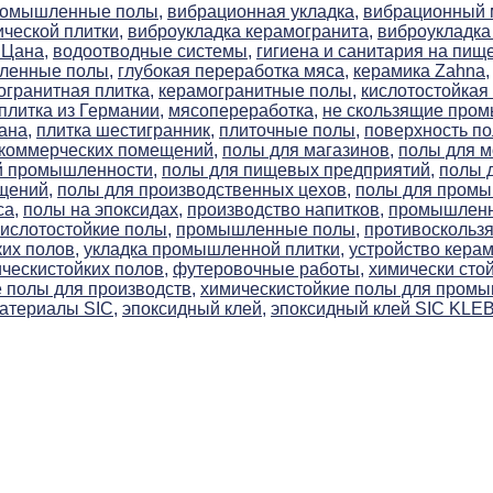
ромышленные полы,
вибрационная укладка,
вибрационный м
ческой плитки,
виброукладка керамогранита,
виброукладка 
 Цана,
водоотводные системы,
гигиена и санитария на пищ
ленные полы,
глубокая переработка мяса,
керамика Zahna,
огранитная плитка,
керамогранитные полы,
кислотостойкая 
плитка из Германии,
мясопереработка,
не скользящие про
ана,
плитка шестигранник,
плиточные полы,
поверхность по
 коммерческих помещений,
полы для магазинов,
полы для м
й промышленности,
полы для пищевых предприятий,
полы 
щений,
полы для производственных цехов,
полы для пром
са,
полы на эпоксидах,
производство напитков,
промышленна
слотостойкие полы,
промышленные полы,
противоскользя
их полов,
укладка промышленной плитки,
устройство керам
ческистойких полов,
футеровочные работы,
химически сто
 полы для производств,
химическистойкие полы для пром
атериалы SIC,
эпоксидный клей,
эпоксидный клей SIC KLE