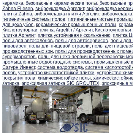
керамика,
безопасные керамические полы,
безопасные п
Zahna Fliesen,
виброукладка Аргелит,
виброукладка керами
плитки Zahna,
виброукладка плитки Аргелит,
виброукладка
гигиеничные системы полов,
гигиеничные чистые промыш
для цеха убоя,
керамические промышленные полы,
керам
Кислотоупорная плитка Argelith / Аргелит,
Кислотоупорная 
плитка Аргелит,
плитка устойчивая к скольжению,
плитка Ц
полы для автосалонов,
полы для автосервисов,
полы для
пивоварен,
полы для пищевой отрасли,
полы для пищево
производственных зон,
полы для производственных поме
супермаркетов,
полы для цеха первичной переработки мя
промышленные водоотводные системы,
промышленные ки
Сатурн Инвест,
система водоотвода,
система кислотостойк
полов,
устройство кислотостойкой плитки,
устройство хими
покрытия пола,
химическистойкие полы,
химическистойкие
затирка,
эпоксидная затирка SIC GROUTEX,
эпоксидные м