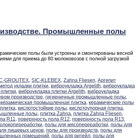
роизводстве. Промышленные полы
ерамические полы были устроены и смонтированы весной
иями для приема до 80 молоковозов с полной загрузкой
IC-GROUTEX,
SIC-KLEBEX,
Zahna Fliesen,
Аргелит
етод укладки плитки,
виброукладка Argelith,
виброукладка
плитки,
виброукладка плитки Argelith,
виброукладка
евом производстве,
гигиеничные промышленные полы,
керамическая промышленная плитка,
керамические полы
плитка,
кислотостойкие полы,
кислотоупорная плитка,
мышленные полы,
плитка Zahna,
плитка Zahna Fliesen,
ла R11,
поверхность пола R12,
поверхность пола R13,
олокопереработки,
полы для мясопереработки,
полы для
для пищевых цехов,
полы для производств,
полы для
ышленных помещений,
полы для ритейл,
полы для