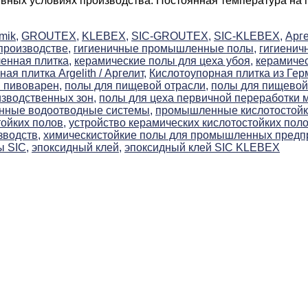
вных условиях производства. Постоянная температура на пр
mik,
GROUTEX,
KLEBEX,
SIC-GROUTEX,
SIC-KLEBEX,
Арге
производстве,
гигиеничные промышленные полы,
гигиенич
енная плитка,
керамические полы для цеха убоя,
керамиче
ая плитка Argelith / Аргелит,
Кислотоупорная плитка из Гер
 пивоварен,
полы для пищевой отрасли,
полы для пищевой
зводственных зон,
полы для цеха первичной переработки 
ные водоотводные системы,
промышленные кислотостойк
ойких полов,
устройство керамических кислотостойких поло
зводств,
химическистойкие полы для промышленных предп
 SIC,
эпоксидный клей,
эпоксидный клей SIC KLEBEX