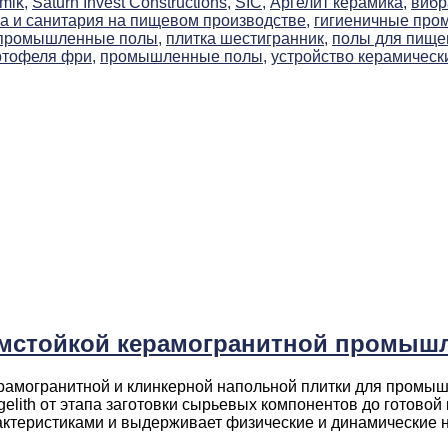
mik,
Saturn Invest Constructions,
SIC,
Аргелит керамика,
вибр
на и санитария на пищевом производстве,
гигиеничные про
 промышленные полы,
плитка шестигранник,
полы для пище
ртофеля фри,
промышленные полы,
устройство керамически
имстойкой керамогранитной промышл
керамогранитной и клинкерной напольной плитки для промы
elith от этапа заготовки сырьевых компонентов до готово
ктеристиками и выдерживает физические и динамические наг