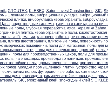
mik,
GROUTEX,
KLEBEX,
Saturn Invest Constructions,
SIC,
S
ромышленные полы,
вибрационная укладка,
вибрационный м
ческой плитки,
виброукладка керамогранита,
виброукладка 
 Цана,
водоотводные системы,
гигиена и санитария на пищ
ленные полы,
глубокая переработка мяса,
керамика Zahna,
огранитная плитка,
керамогранитные полы,
кислотостойкая 
плитка из Германии,
мясопереработка,
не скользящие про
ана,
плитка шестигранник,
плиточные полы,
поверхность по
 коммерческих помещений,
полы для магазинов,
полы для м
й промышленности,
полы для пищевых предприятий,
полы 
щений,
полы для производственных цехов,
полы для пром
са,
полы на эпоксидах,
производство напитков,
промышленна
слотостойкие полы,
промышленные полы,
противоскользя
их полов,
укладка промышленной плитки,
устройство керам
ческистойких полов,
футеровочные работы,
химически сто
 полы для производств,
химическистойкие полы для пром
атериалы SIC,
эпоксидный клей,
эпоксидный клей SIC KLE