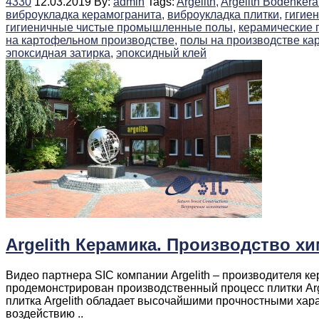
4330
12.03.2019
By:
admin
Tags:
Argelith,
Argelith Bodenkera
виброукладка керамогранита,
виброукладка плитки,
гигие
гигиеничные чистые промышленные полы,
керамические
на картофельном производстве,
полы на производстве ка
эпоксидная затирка,
эпоксидный клей
Argelith Керамика. Производство х
Видео партнера SIC компании Argelith – производителя 
продемонстрирован производственный процесс плитки Arg
плитка Argelith обладает высочайшими прочностными хара
воздействию ..