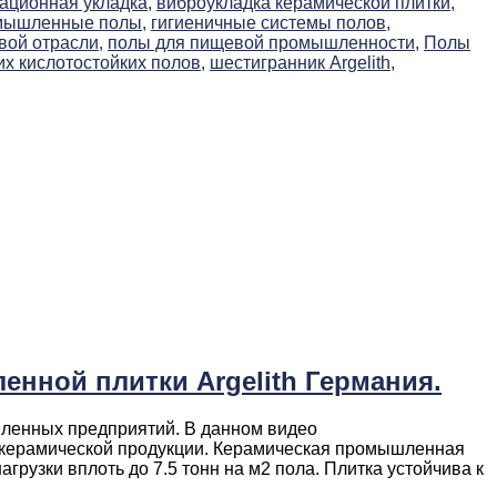
ационная укладка,
виброукладка керамической плитки,
мышленные полы,
гигиеничные системы полов,
вой отрасли,
полы для пищевой промышленности,
Полы
х кислотостойких полов,
шестигранник Argelith,
енной плитки Argelith Германия.
шленных предприятий. В данном видео
й керамической продукции. Керамическая промышленная
рузки вплоть до 7.5 тонн на м2 пола. Плитка устойчива к