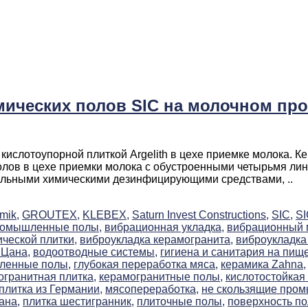
ических полов SIC на молочном п
слотоупорной плиткой Argelith в цехе приемке молока. К
олов в цехе приемки молока с обустроенными четырьмя лин
альными химическими дезинфицирующими средствами, ..
mik,
GROUTEX,
KLEBEX,
Saturn Invest Constructions,
SIC,
S
ромышленные полы,
вибрационная укладка,
вибрационный м
ческой плитки,
виброукладка керамогранита,
виброукладка 
 Цана,
водоотводные системы,
гигиена и санитария на пищ
ленные полы,
глубокая переработка мяса,
керамика Zahna,
огранитная плитка,
керамогранитные полы,
кислотостойкая 
плитка из Германии,
мясопереработка,
не скользящие про
ана,
плитка шестигранник,
плиточные полы,
поверхность по