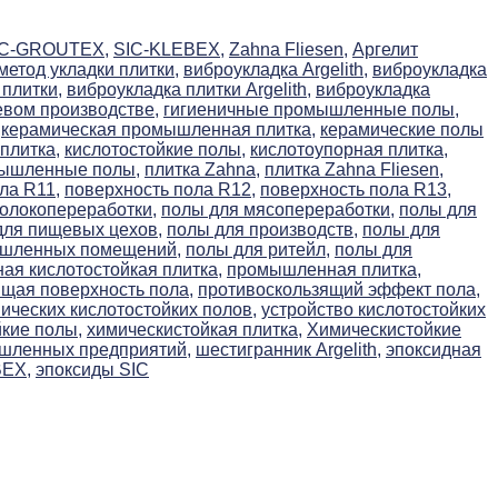
IC-GROUTEX,
SIC-KLEBEX,
Zahna Fliesen,
Аргелит
етод укладки плитки,
виброукладка Argelith,
виброукладка
плитки,
виброукладка плитки Argelith,
виброукладка
евом производстве,
гигиеничные промышленные полы,
керамическая промышленная плитка,
керамические полы
плитка,
кислотостойкие полы,
кислотоупорная плитка,
мышленные полы,
плитка Zahna,
плитка Zahna Fliesen,
ла R11,
поверхность пола R12,
поверхность пола R13,
олокопереработки,
полы для мясопереработки,
полы для
для пищевых цехов,
полы для производств,
полы для
ышленных помещений,
полы для ритейл,
полы для
я кислотостойкая плитка,
промышленная плитка,
щая поверхность пола,
противоскользящий эффект пола,
ических кислотостойких полов,
устройство кислотостойких
йкие полы,
химическистойкая плитка,
Химическистойкие
ышленных предприятий,
шестигранник Argelith,
эпоксидная
BEX,
эпоксиды SIC