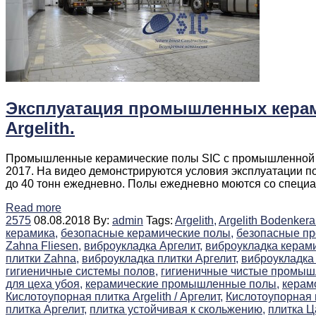
Эксплуатация промышленных керам
Argelith.
Промышленные керамические полы SIC c промышленной ки
2017. На видео демонстрируются условия эксплуатации п
до 40 тонн ежедневно. Полы ежедневно моются со специ
Read more
2575
08.08.2018
By:
admin
Tags:
Argelith,
Argelith Bodenkera
керамика,
безопасные керамические полы,
безопасные п
Zahna Fliesen,
виброукладка Аргелит,
виброукладка керами
плитки Zahna,
виброукладка плитки Аргелит,
виброукладка
гигиеничные системы полов,
гигиеничные чистые промыш
для цеха убоя,
керамические промышленные полы,
керам
Кислотоупорная плитка Argelith / Аргелит,
Кислотоупорная 
плитка Аргелит,
плитка устойчивая к скольжению,
плитка Ц