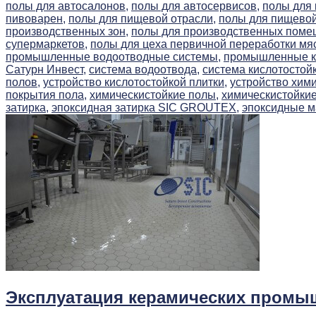
полы для автосалонов,
полы для автосервисов,
полы для
пивоварен,
полы для пищевой отрасли,
полы для пищево
производственных зон,
полы для производственных поме
супермаркетов,
полы для цеха первичной переработки мя
промышленные водоотводные системы,
промышленные ки
Сатурн Инвест,
система водоотвода,
система кислотостойк
полов,
устройство кислотостойкой плитки,
устройство хими
покрытия пола,
химическистойкие полы,
химическистойкие
затирка,
эпоксидная затирка SIC GROUTEX,
эпоксидные м
Эксплуатация керамических промы