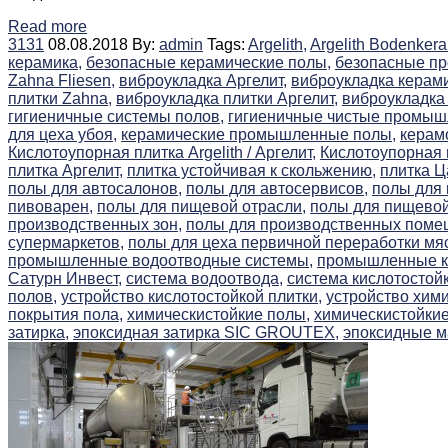
Read more
3131
08.08.2018
By:
admin
Tags:
Argelith,
Argelith Bodenkera
керамика,
безопасные керамические полы,
безопасные п
Zahna Fliesen,
виброукладка Аргелит,
виброукладка керами
плитки Zahna,
виброукладка плитки Аргелит,
виброукладка
гигиеничные системы полов,
гигиеничные чистые промыш
для цеха убоя,
керамические промышленные полы,
керам
Кислотоупорная плитка Argelith / Аргелит,
Кислотоупорная 
плитка Аргелит,
плитка устойчивая к скольжению,
плитка Ц
полы для автосалонов,
полы для автосервисов,
полы для
пивоварен,
полы для пищевой отрасли,
полы для пищево
производственных зон,
полы для производственных поме
супермаркетов,
полы для цеха первичной переработки мя
промышленные водоотводные системы,
промышленные ки
Сатурн Инвест,
система водоотвода,
система кислотостойк
полов,
устройство кислотостойкой плитки,
устройство хими
покрытия пола,
химическистойкие полы,
химическистойкие
затирка,
эпоксидная затирка SIC GROUTEX,
эпоксидные м