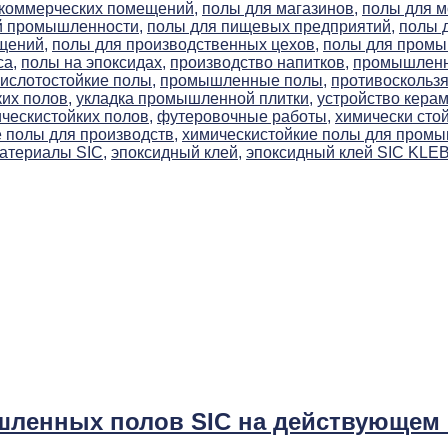
 коммерческих помещений,
полы для магазинов,
полы для м
й промышленности,
полы для пищевых предприятий,
полы 
щений,
полы для производственных цехов,
полы для пром
са,
полы на эпоксидах,
производство напитков,
промышленна
слотостойкие полы,
промышленные полы,
противоскользя
их полов,
укладка промышленной плитки,
устройство керам
ческистойких полов,
футеровочные работы,
химически сто
 полы для производств,
химическистойкие полы для пром
атериалы SIC,
эпоксидный клей,
эпоксидный клей SIC KLE
шленных полов SIC на действующем