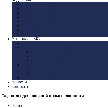
Традиционный метод
Реконструкция полов
Бетонное основание
Водоотводные системы
Виброукладка плитки
Схема пирога пола SIC
Бассейны
PanDOMO
Материалы SIC
Эпоксидные материалы SIC
Водоотводные системы
ACO Drain – Водоотвод
ATT Inox Drain – Водоотвод
Blücher – Водоотвод
Керамическая плитка
Плитка Argelith / Аргелит
Stelcon – стальная плитка
Клеевые составы
Новости
Контакты
Tag: полы для пищевой промышленности
Home