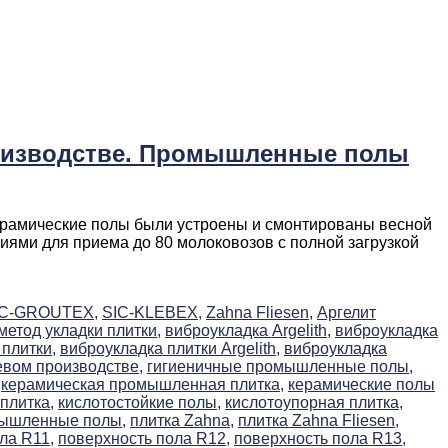
роизводстве. Промышленные полы
ерамические полы были устроены и смонтированы весной
иями для приема до 80 молоковозов с полной загрузкой
IC-GROUTEX,
SIC-KLEBEX,
Zahna Fliesen,
Аргелит
етод укладки плитки,
виброукладка Argelith,
виброукладка
плитки,
виброукладка плитки Argelith,
виброукладка
евом производстве,
гигиеничные промышленные полы,
керамическая промышленная плитка,
керамические полы
плитка,
кислотостойкие полы,
кислотоупорная плитка,
мышленные полы,
плитка Zahna,
плитка Zahna Fliesen,
ла R11,
поверхность пола R12,
поверхность пола R13,