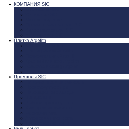
КОМПАНИЯ SIC
О компании SIC
20-тилетие SIC
Миссия, видение
Промышленные полы SIC
Видео материалы SIC
Фото галерея SIC
Плитка Argelith
Керамика Argelith
Шестигранник Argelith
Прямоугольник Argelith
Красный клинкер Argelith
Разметка Kerasig Argelith
Аксеcсуары Argelith
Промполы SIC
Пищевая промышленность
Производство сыра
Пивоваренные заводы
Винодельни
Рыбное производство
Хим промышленность
Фармацевтика
Автопромышленность
Коммерческие полы
Виды работ