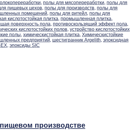
олокопереработки,
полы для мясопереработки,
полы для
для пищевых цехов,
полы для производств,
полы для
ышленных помещений,
полы для ритейл,
полы для
я кислотостойкая плитка,
промышленная плитка,
щая поверхность пола,
противоскользящий эффект пола,
ических кислотостойких полов,
устройство кислотостойких
йкие полы,
химическистойкая плитка,
Химическистойкие
ышленных предприятий,
шестигранник Argelith,
эпоксидная
BEX,
эпоксиды SIC
 пищевом производстве