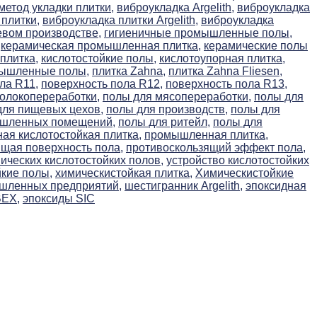
етод укладки плитки,
виброукладка Argelith,
виброукладка
плитки,
виброукладка плитки Argelith,
виброукладка
евом производстве,
гигиеничные промышленные полы,
керамическая промышленная плитка,
керамические полы
плитка,
кислотостойкие полы,
кислотоупорная плитка,
мышленные полы,
плитка Zahna,
плитка Zahna Fliesen,
ла R11,
поверхность пола R12,
поверхность пола R13,
олокопереработки,
полы для мясопереработки,
полы для
для пищевых цехов,
полы для производств,
полы для
ышленных помещений,
полы для ритейл,
полы для
я кислотостойкая плитка,
промышленная плитка,
щая поверхность пола,
противоскользящий эффект пола,
ических кислотостойких полов,
устройство кислотостойких
йкие полы,
химическистойкая плитка,
Химическистойкие
ышленных предприятий,
шестигранник Argelith,
эпоксидная
BEX,
эпоксиды SIC