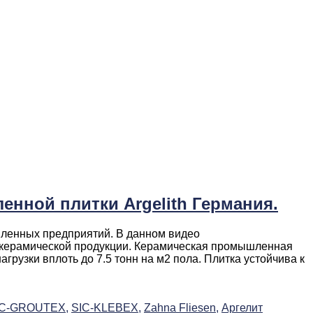
енной плитки Argelith Германия.
шленных предприятий. В данном видео
й керамической продукции. Керамическая промышленная
рузки вплоть до 7.5 тонн на м2 пола. Плитка устойчива к
IC-GROUTEX,
SIC-KLEBEX,
Zahna Fliesen,
Аргелит