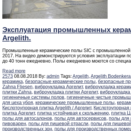
Эксплуатация промышленных керам
Argelith.
Промышленные керамические полы SIC c промышленной ки
2017. На видео демонстрируются условия эксплуатации п
до 40 тонн ежедневно. Полы ежедневно моются со специ
Read more
2573
08.08.2018
By:
admin
Tags:
Argelith,
Argelith Bodenkera
керамика,
безопасные керамические полы,
безопасные п
Zahna Fliesen,
виброукладка Аргелит,
виброукладка керами
плитки Zahna,
виброукладка плитки Аргелит,
виброукладка
гигиеничные системы полов,
гигиеничные чистые промыш
для цеха убоя,
керамические промышленные полы,
керам
Кислотоупорная плитка Argelith / Аргелит,
Кислотоупорная 
плитка Аргелит,
плитка устойчивая к скольжению,
плитка Ц
полы для автосалонов,
полы для автосервисов,
полы для
пивоварен,
полы для пищевой отрасли,
полы для пищево
производственных зон,
полы для производственных поме