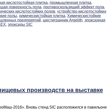
я кислотостойкая плитка,
промышленная плитка,
щая поверхность пола,
противоскользящий эффект пола,
ических кислотостойких полов,
устройство кислотостойких
йкие полы,
химическистойкая плитка,
Химическистойкие
ышленных предприятий,
шестигранник Argelith,
эпоксидная
BEX,
эпоксиды SIC
пищевых производств на выставке
роМаш-2016». Вновь стенд SIC расположился в павильоне