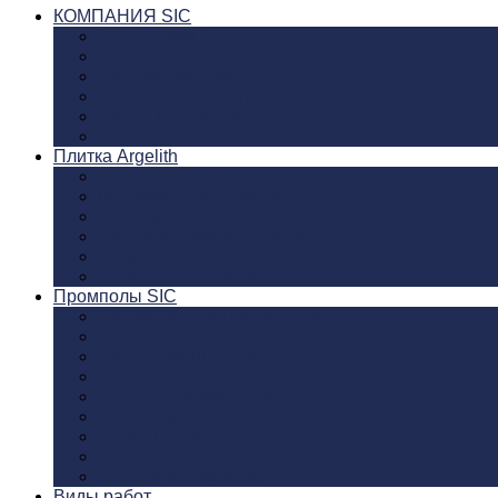
КОМПАНИЯ SIC
О компании SIC
20-тилетие SIC
Миссия, видение
Промышленные полы SIC
Видео материалы SIC
Фото галерея SIC
Плитка Argelith
Керамика Argelith
Шестигранник Argelith
Прямоугольник Argelith
Красный клинкер Argelith
Разметка Kerasig Argelith
Аксеcсуары Argelith
Промполы SIC
Пищевая промышленность
Производство сыра
Пивоваренные заводы
Винодельни
Рыбное производство
Хим промышленность
Фармацевтика
Автопромышленность
Коммерческие полы
Виды работ