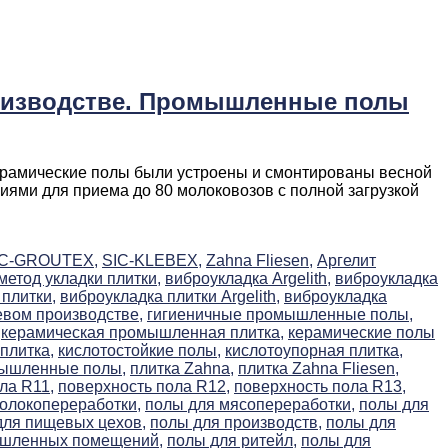
роизводстве. Промышленные полы
ерамические полы были устроены и смонтированы весной
иями для приема до 80 молоковозов с полной загрузкой
IC-GROUTEX,
SIC-KLEBEX,
Zahna Fliesen,
Аргелит
етод укладки плитки,
виброукладка Argelith,
виброукладка
плитки,
виброукладка плитки Argelith,
виброукладка
евом производстве,
гигиеничные промышленные полы,
керамическая промышленная плитка,
керамические полы
плитка,
кислотостойкие полы,
кислотоупорная плитка,
мышленные полы,
плитка Zahna,
плитка Zahna Fliesen,
ла R11,
поверхность пола R12,
поверхность пола R13,
олокопереработки,
полы для мясопереработки,
полы для
для пищевых цехов,
полы для производств,
полы для
ышленных помещений,
полы для ритейл,
полы для