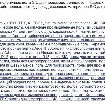
нологичные полы SIC для производственных зон пищевых 
 собственных эпоксидных адгезионных материалов SIC для
mik,
GROUTEX,
KLEBEX,
Saturn Invest Constructions,
SIC,
S
ические полы,
безопасные промышленные полы,
вибрацион
кладка Аргелит,
виброукладка керамической плитки,
виброу
плитки Аргелит,
виброукладка Цана,
водоотводные системы
чные системы полов,
гигиеничные чистые промышленные 
для цеха убоя,
керамические промышленные полы,
керамог
отоупорная плитка Argelith / Аргелит,
Кислотоупорная плитк
ка Zahna,
плитка Zahna Fliesen,
плитка Аргелит,
плитка усто
 R12,
поверхность пола R13,
полы SIC,
полы для автосалон
отки,
полы для мясопереработки,
полы для пивоварен,
по
для пищевых цехов,
полы для производств,
полы для произ
 промышленных помещений,
полы для ритейл,
полы для су
изводстве,
полы на эпоксидах,
производство напитков,
про
нные кислотостойкие полы,
промышленные полы,
промыш
ьзящий эффект пола,
прочные и надежные системы полов,
ройство керамических кислотостойких полов,
устройство ки
ы,
химически стойкие полы,
химическистойкая плитка,
Химич
ие полы для промышленных предприятий,
химстойкие полы
TEX,
эпоксидные материалы SIC,
эпоксидный клей,
эпокси