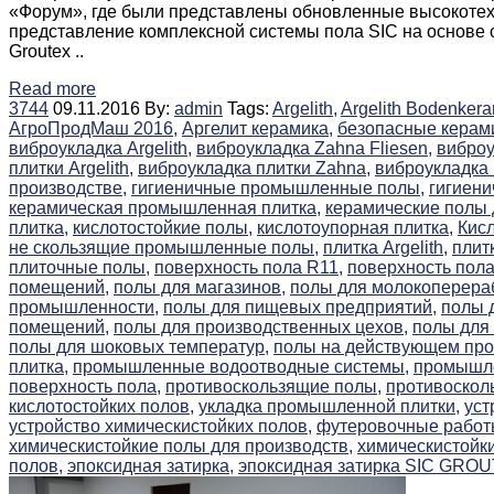
«Форум», где были представлены обновленные высокотех
представление комплексной системы пола SIC на основе
Groutex ..
Read more
3744
09.11.2016
By:
admin
Tags:
Argelith,
Argelith Bodenkera
АгроПродМаш 2016,
Аргелит керамика,
безопасные керам
виброукладка Argelith,
виброукладка Zahna Fliesen,
виброу
плитки Argelith,
виброукладка плитки Zahna,
виброукладка 
производстве,
гигиеничные промышленные полы,
гигиени
керамическая промышленная плитка,
керамические полы 
плитка,
кислотостойкие полы,
кислотоупорная плитка,
Кисл
не скользящие промышленные полы,
плитка Argelith,
плит
плиточные полы,
поверхность пола R11,
поверхность пола
помещений,
полы для магазинов,
полы для молокоперераб
промышленности,
полы для пищевых предприятий,
полы 
помещений,
полы для производственных цехов,
полы для
полы для шоковых температур,
полы на действующем про
плитка,
промышленные водоотводные системы,
промышле
поверхность пола,
противоскользящие полы,
противоскол
кислотостойких полов,
укладка промышленной плитки,
уст
устройство химическистойких полов,
футеровочные работ
химическистойкие полы для производств,
химическистойк
полов,
эпоксидная затирка,
эпоксидная затирка SIC GROU