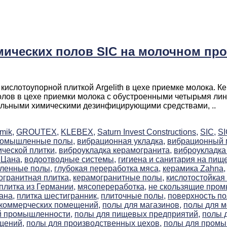
ических полов SIC на молочном п
слотоупорной плиткой Argelith в цехе приемке молока. К
олов в цехе приемки молока с обустроенными четырьмя лин
альными химическими дезинфицирующими средствами, ..
mik,
GROUTEX,
KLEBEX,
Saturn Invest Constructions,
SIC,
S
ромышленные полы,
вибрационная укладка,
вибрационный м
ческой плитки,
виброукладка керамогранита,
виброукладка 
 Цана,
водоотводные системы,
гигиена и санитария на пищ
ленные полы,
глубокая переработка мяса,
керамика Zahna,
огранитная плитка,
керамогранитные полы,
кислотостойкая 
плитка из Германии,
мясопереработка,
не скользящие про
ана,
плитка шестигранник,
плиточные полы,
поверхность по
 коммерческих помещений,
полы для магазинов,
полы для м
й промышленности,
полы для пищевых предприятий,
полы 
щений,
полы для производственных цехов,
полы для пром