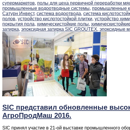
супермаркетов,
полы для цеха первичной переработки мя
промышленные водоотводные системы,
промышленные ки
Сатурн Инвест,
система водоотвода,
система кислотостойк
полов,
устройство кислотостойкой плитки,
устройство хими
покрытия пола,
химическистойкие полы,
химическистойкие
затирка,
эпоксидная затирка SIC GROUTEX,
эпоксидные м
SIC представил обновленные высо
АгроПродМаш 2016.
SIC принял участие в 21-ой выставке промышленного об