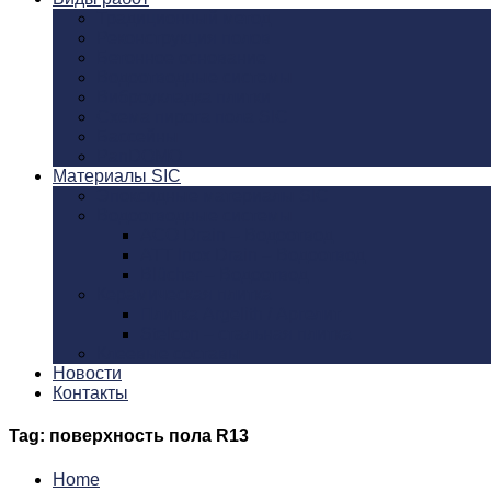
Традиционный метод
Реконструкция полов
Бетонное основание
Водоотводные системы
Виброукладка плитки
Схема пирога пола SIC
Бассейны
PanDOMO
Материалы SIC
Эпоксидные материалы SIC
Водоотводные системы
ACO Drain – Водоотвод
ATT Inox Drain – Водоотвод
Blücher – Водоотвод
Керамическая плитка
Плитка Argelith / Аргелит
Stelcon – стальная плитка
Клеевые составы
Новости
Контакты
Tag: поверхность пола R13
Home