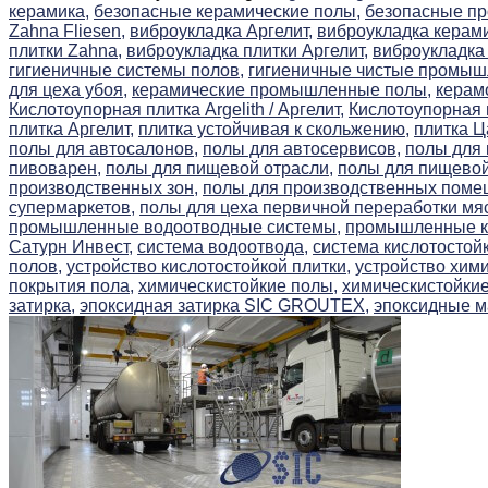
керамика,
безопасные керамические полы,
безопасные п
Zahna Fliesen,
виброукладка Аргелит,
виброукладка керами
плитки Zahna,
виброукладка плитки Аргелит,
виброукладка
гигиеничные системы полов,
гигиеничные чистые промыш
для цеха убоя,
керамические промышленные полы,
керам
Кислотоупорная плитка Argelith / Аргелит,
Кислотоупорная 
плитка Аргелит,
плитка устойчивая к скольжению,
плитка Ц
полы для автосалонов,
полы для автосервисов,
полы для
пивоварен,
полы для пищевой отрасли,
полы для пищево
производственных зон,
полы для производственных поме
супермаркетов,
полы для цеха первичной переработки мя
промышленные водоотводные системы,
промышленные ки
Сатурн Инвест,
система водоотвода,
система кислотостойк
полов,
устройство кислотостойкой плитки,
устройство хими
покрытия пола,
химическистойкие полы,
химическистойкие
затирка,
эпоксидная затирка SIC GROUTEX,
эпоксидные м