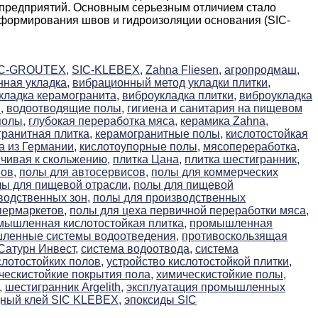
предприятий. Основным серьезным отличием стало
 формирования швов и гидроизоляции основания (SIC-
IC-GROUTEX,
SIC-KLEBEX,
Zahna Fliesen,
агропродмаш,
ная укладка,
вибрационный метод укладки плитки,
кладка керамогранита,
виброукладка плитки,
виброукладка
,
водоотводящие полы,
гигиена и санитария на пищевом
полы,
глубокая переработка мяса,
керамика Zahna,
ранитная плитка,
керамогранитные полы,
кислотостойкая
а из Германии,
кислотоупорные полы,
мясопереработка,
йчивая к скольжению,
плитка Цана,
плитка шестигранник,
ов,
полы для автосервисов,
полы для коммерческих
лы для пищевой отрасли,
полы для пищевой
водственных зон,
полы для производственных
пермаркетов,
полы для цеха первичной переработки мяса,
мышленная кислотостойкая плитка,
промышленная
ленные системы водоотведения,
противоскользящая
Сатурн Инвест,
система водоотвода,
система
слотостойких полов,
устройство кислотостойкой плитки,
ескистойкие покрытия пола,
химическистойкие полы,
,
шестигранник Argelith,
эксплуатация промышленных
дный клей SIC KLEBEX,
эпоксиды SIC