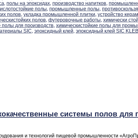
са,
полы на эпоксидах,
производство напитков,
промышленна
слотостойкие полы,
промышленные полы,
противоскользя
их полов,
укладка промышленной плитки,
устройство керам
ческистойких полов,
футеровочные работы,
химически сто
 полы для производств,
химическистойкие полы для пром
атериалы SIC,
эпоксидный клей,
эпоксидный клей SIC KLE
кокачественные системы полов для 
орудования и технологий пищевой промышленности «АгроП