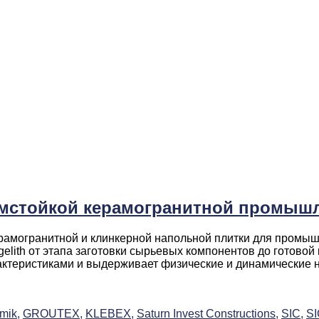
имстойкой керамогранитной промышл
керамогранитной и клинкерной напольной плитки для промы
elith от этапа заготовки сырьевых компонентов до готово
ктеристиками и выдерживает физические и динамические наг
mik,
GROUTEX,
KLEBEX,
Saturn Invest Constructions,
SIC,
S