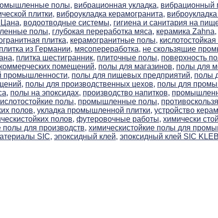
ромышленные полы,
вибрационная укладка,
вибрационный м
ческой плитки,
виброукладка керамогранита,
виброукладка 
 Цана,
водоотводные системы,
гигиена и санитария на пищ
ленные полы,
глубокая переработка мяса,
керамика Zahna,
огранитная плитка,
керамогранитные полы,
кислотостойкая 
плитка из Германии,
мясопереработка,
не скользящие про
ана,
плитка шестигранник,
плиточные полы,
поверхность по
 коммерческих помещений,
полы для магазинов,
полы для м
й промышленности,
полы для пищевых предприятий,
полы 
щений,
полы для производственных цехов,
полы для пром
са,
полы на эпоксидах,
производство напитков,
промышленна
слотостойкие полы,
промышленные полы,
противоскользя
их полов,
укладка промышленной плитки,
устройство керам
ческистойких полов,
футеровочные работы,
химически сто
 полы для производств,
химическистойкие полы для пром
атериалы SIC,
эпоксидный клей,
эпоксидный клей SIC KLE