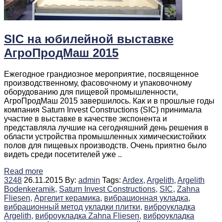
SIC на юбилейной выставке
АгроПродМаш 2015
Ежегодное грандиозное мероприятие, посвященное
производственному, фасовочному и упаковочному
оборудованию для пищевой промышленности,
АгроПродМаш 2015 завершилось. Как и в прошлые годы
компания Saturn Invest Constructions (SIC) принимала
участие в выставке в качестве экспонента и
представляла лучшие на сегодняшний день решения в
области устройства промышленных химическистойких
полов для пищевых производств. Очень приятно было
видеть среди посетителей уже ..
Read more
3248
26.11.2015
By:
admin
Tags:
Ardex,
Argelith,
Argelith
Bodenkeramik,
Saturn Invest Constructions,
SIC,
Zahna
Fliesen,
Аргелит керамика,
вибрационная укладка,
вибрационный метод укладки плитки,
виброукладка
Argelith,
виброукладка Zahna Fliesen,
виброукладка