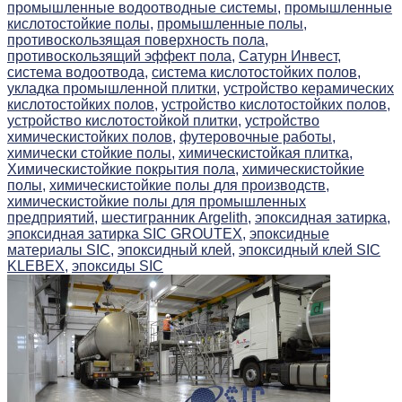
промышленные водоотводные системы,
промышленные
кислотостойкие полы,
промышленные полы,
противоскользящая поверхность пола,
противоскользящий эффект пола,
Сатурн Инвест,
система водоотвода,
система кислотостойких полов,
укладка промышленной плитки,
устройство керамических
кислотостойких полов,
устройство кислотостойких полов,
устройство кислотостойкой плитки,
устройство
химическистойких полов,
футеровочные работы,
химически стойкие полы,
химическистойкая плитка,
Химическистойкие покрытия пола,
химическистойкие
полы,
химическистойкие полы для производств,
химическистойкие полы для промышленных
предприятий,
шестигранник Argelith,
эпоксидная затирка,
эпоксидная затирка SIC GROUTEX,
эпоксидные
материалы SIC,
эпоксидный клей,
эпоксидный клей SIC
KLEBEX,
эпоксиды SIC