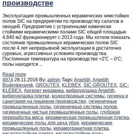
производстве
Эксплуатация промышленных керамических химстойких
полов SIC на предприятии по производству салатов и
овощей. Предприятие с устроенными химически
стойкими керамическими полами SIC общей площадью
4.840 м2 функционирует с 2013 года. Мы хотели показать
состояние промышленных керамических полов SIC
после 4 лет непрерывной эксплуатации в достаточно
суровых, агрессивных условиях производства.
Постоянная температура на производстве +2′C – 0′C;
полы находятся ..
Read more
4974
28.11.2016
By:
admin
Tags:
Argelith,
Argelith
Bodenkeramik,
GROUTEX,
KLEBEX,
SIC-GROUTEX,
SIC-
KLEBEX,
Аргелит керамика,
виброукладка Argelith,
виброукладка плитки,
водоотводные системы,
гигиена и
санитария на пищевом производстве,
гигиеничные
промышленные полы,
гигиеничные системы полов,
гигиеничные чистые промышленные полы,
глубокая
переработка мяса,
керамическая промышленная плитка,
керамические полы для цеха убоя,
керамические
промышленные полы,
керамогранитная плитка,
кислотостойкая плитка,
кислотостойкие полы,