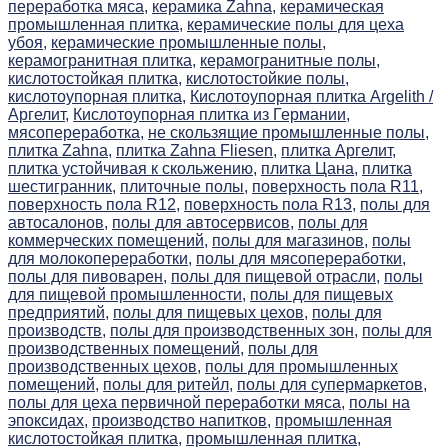
переработка мяса,
керамика Zahna,
керамическая
промышленная плитка,
керамические полы для цеха
убоя,
керамические промышленные полы,
керамогранитная плитка,
керамогранитные полы,
кислотостойкая плитка,
кислотостойкие полы,
кислотоупорная плитка,
Кислотоупорная плитка Argelith /
Аргелит,
Кислотоупорная плитка из Германии,
мясопереработка,
не скользящие промышленные полы,
плитка Zahna,
плитка Zahna Fliesen,
плитка Аргелит,
плитка устойчивая к скольжению,
плитка Цана,
плитка
шестигранник,
плиточные полы,
поверхность пола R11,
поверхность пола R12,
поверхность пола R13,
полы для
автосалонов,
полы для автосервисов,
полы для
коммерческих помещений,
полы для магазинов,
полы
для молокопереработки,
полы для мясопереработки,
полы для пивоварен,
полы для пищевой отрасли,
полы
для пищевой промышленности,
полы для пищевых
предприятий,
полы для пищевых цехов,
полы для
производств,
полы для производственных зон,
полы для
производственных помещений,
полы для
производственных цехов,
полы для промышленных
помещений,
полы для ритейл,
полы для супермаркетов,
полы для цеха первичной переработки мяса,
полы на
эпоксидах,
производство напитков,
промышленная
кислотостойкая плитка,
промышленная плитка,