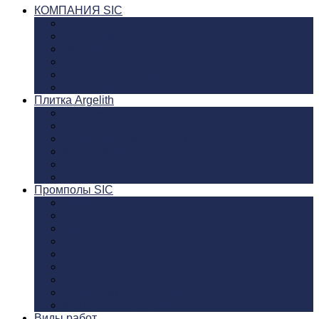
КОМПАНИЯ SIC
О компании SIC
20-тилетие SIC
Миссия, видение
Промышленные полы SIC
Видео материалы SIC
Фото галерея SIC
Плитка Argelith
Керамика Argelith
Шестигранник Argelith
Прямоугольник Argelith
Красный клинкер Argelith
Разметка Kerasig Argelith
Аксеcсуары Argelith
Промполы SIC
Пищевая промышленность
Производство сыра
Пивоваренные заводы
Винодельни
Рыбное производство
Хим промышленность
Фармацевтика
Автопромышленность
Коммерческие полы
Виды работ