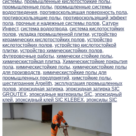
системы,
промышленные кислотостойкие полы,
промышленные полы,
промышленные системы
водоотведения,
противоскользящая поверхность пола,
противоскользящие полы,
противоскользящий эффект
пола,
прочные и надежные системы полов,
Сатурн
Инвест,
система водоотвода,
система кислотостойких
полов,
укладка промышленной плитки,
устройство
керамических кислотостойких полов,
устройство
кислотостойких полов,
устройство кислотостойкой
плитки,
устройство химическистойких полов,
футеровочные работы,
химически стойкие полы,
химическистойкая плитка,
Химическистойкие покрытия
пола,
химическистойкие полы,
химическистойкие полы
для производств,
химическистойкие полы для
промышленных предприятий,
химстойкие полы,
шестигранник Argelith,
эксплуатация промышленных
полов,
эпоксидная затирка,
эпоксидная затирка SIC
GROUTEX,
эпоксидные материалы SIC,
эпоксидный
клей,
эпоксидный клей SIC KLEBEX,
эпоксиды SIC