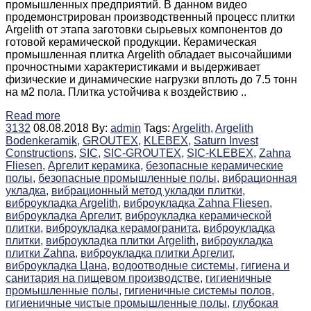
промышленных предприятий. В данном видео
продемонстрирован производственный процесс плитки
Argelith от этапа заготовки сырьевых компонентов до
готовой керамической продукции. Керамическая
промышленная плитка Argelith обладает высочайшими
прочностными характеристиками и выдерживает
физические и динамические нагрузки вплоть до 7.5 тонн
на м2 пола. Плитка устойчива к воздействию ..
Read more
3132
08.08.2018
By:
admin
Tags:
Argelith,
Argelith
Bodenkeramik,
GROUTEX,
KLEBEX,
Saturn Invest
Constructions,
SIC,
SIC-GROUTEX,
SIC-KLEBEX,
Zahna
Fliesen,
Аргелит керамика,
безопасные керамические
полы,
безопасные промышленные полы,
вибрационная
укладка,
вибрационный метод укладки плитки,
виброукладка Argelith,
виброукладка Zahna Fliesen,
виброукладка Аргелит,
виброукладка керамической
плитки,
виброукладка керамогранита,
виброукладка
плитки,
виброукладка плитки Argelith,
виброукладка
плитки Zahna,
виброукладка плитки Аргелит,
виброукладка Цана,
водоотводные системы,
гигиена и
санитария на пищевом производстве,
гигиеничные
промышленные полы,
гигиеничные системы полов,
гигиеничные чистые промышленные полы,
глубокая