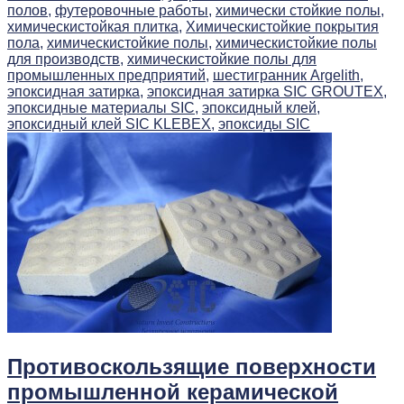
полов,
футеровочные работы,
химически стойкие полы,
химическистойкая плитка,
Химическистойкие покрытия
пола,
химическистойкие полы,
химическистойкие полы
для производств,
химическистойкие полы для
промышленных предприятий,
шестигранник Argelith,
эпоксидная затирка,
эпоксидная затирка SIC GROUTEX,
эпоксидные материалы SIC,
эпоксидный клей,
эпоксидный клей SIC KLEBEX,
эпоксиды SIC
Противоскользящие поверхности
промышленной керамической