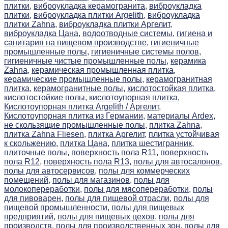
плитки,
виброукладка керамогранита,
виброукладка
плитки,
виброукладка плитки Argelith,
виброукладка
плитки Zahna,
виброукладка плитки Аргелит,
виброукладка Цана,
водоотводные системы,
гигиена и
санитария на пищевом производстве,
гигиеничные
промышленные полы,
гигиеничные системы полов,
гигиеничные чистые промышленные полы,
керамика
Zahna,
керамическая промышленная плитка,
керамические промышленные полы,
керамогранитная
плитка,
керамогранитные полы,
кислотостойкая плитка,
кислотостойкие полы,
кислотоупорная плитка,
Кислотоупорная плитка Argelith / Аргелит,
Кислотоупорная плитка из Германии,
материалы Ardex,
не скользящие промышленные полы,
плитка Zahna,
плитка Zahna Fliesen,
плитка Аргелит,
плитка устойчивая
к скольжению,
плитка Цана,
плитка шестигранник,
плиточные полы,
поверхность пола R11,
поверхность
пола R12,
поверхность пола R13,
полы для автосалонов,
полы для автосервисов,
полы для коммерческих
помещений,
полы для магазинов,
полы для
молокопереработки,
полы для мясопереработки,
полы
для пивоварен,
полы для пищевой отрасли,
полы для
пищевой промышленности,
полы для пищевых
предприятий,
полы для пищевых цехов,
полы для
производств,
полы для производственных зон,
полы для