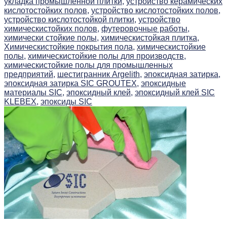
укладка промышленной плитки,
устройство керамических
кислотостойких полов,
устройство кислотостойких полов,
устройство кислотостойкой плитки,
устройство
химическистойких полов,
футеровочные работы,
химически стойкие полы,
химическистойкая плитка,
Химическистойкие покрытия пола,
химическистойкие
полы,
химическистойкие полы для производств,
химическистойкие полы для промышленных
предприятий,
шестигранник Argelith,
эпоксидная затирка,
эпоксидная затирка SIC GROUTEX,
эпоксидные
материалы SIC,
эпоксидный клей,
эпоксидный клей SIC
KLEBEX,
эпоксиды SIC