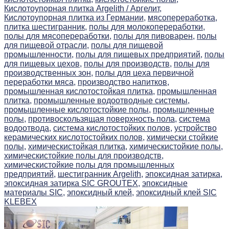
Кислотоупорная плитка Argelith / Аргелит,
Кислотоупорная плитка из Германии,
мясопереработка,
плитка шестигранник,
полы для молокопереработки,
полы для мясопереработки,
полы для пивоварен,
полы
для пищевой отрасли,
полы для пищевой
промышленности,
полы для пищевых предприятий,
полы
для пищевых цехов,
полы для производств,
полы для
производственных зон,
полы для цеха первичной
переработки мяса,
производство напитков,
промышленная кислотостойкая плитка,
промышленная
плитка,
промышленные водоотводные системы,
промышленные кислотостойкие полы,
промышленные
полы,
противоскользящая поверхность пола,
система
водоотвода,
система кислотостойких полов,
устройство
керамических кислотостойких полов,
химически стойкие
полы,
химическистойкая плитка,
химическистойкие полы,
химическистойкие полы для производств,
химическистойкие полы для промышленных
предприятий,
шестигранник Argelith,
эпоксидная затирка,
эпоксидная затирка SIC GROUTEX,
эпоксидные
материалы SIC,
эпоксидный клей,
эпоксидный клей SIC
KLEBEX