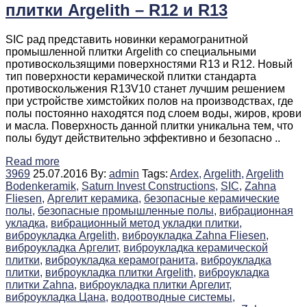
плитки Argelith – R12 и R13
SIC рад представить новинки керамогранитной
промышленной плитки Argelith со специальными
противоскользящими поверхностями R13 и R12. Новый
тип поверхности керамической плитки стандарта
противоскольжения R13V10 станет лучшим решением
при устройстве химстойких полов на производствах, где
полы постоянно находятся под слоем воды, жиров, крови
и масла. Поверхность данной плитки уникальна тем, что
полы будут действительно эффективно и безопасно ..
Read more
3969
25.07.2016
By:
admin
Tags:
Ardex,
Argelith,
Argelith
Bodenkeramik,
Saturn Invest Constructions,
SIC,
Zahna
Fliesen,
Аргелит керамика,
безопасные керамические
полы,
безопасные промышленные полы,
вибрационная
укладка,
вибрационный метод укладки плитки,
виброукладка Argelith,
виброукладка Zahna Fliesen,
виброукладка Аргелит,
виброукладка керамической
плитки,
виброукладка керамогранита,
виброукладка
плитки,
виброукладка плитки Argelith,
виброукладка
плитки Zahna,
виброукладка плитки Аргелит,
виброукладка Цана,
водоотводные системы,