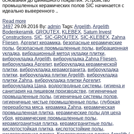
основания до финишного покрытия. Устройство
промышленных керамических полов SIC начинается с
идеально выверенного ..
Read more
3497
29.09.2016
By:
admin
Tags:
Argelith,
Argelith
Bodenkeramik,
GROUTEX,
KLEBEX,
Saturn Invest
Constructions,
SIC,
SIC-GROUTEX,
SIC-KLEBEX,
Zahna
Fliesen,
Аргелит керамика,
безопасные керамические
полы,
безопасные промышленные полы,
вибрационная
укладка,
вибрационный метод укладки плитки,
виброукладка Argelith,
виброукладка Zahna Fliesen,
виброукладка Аргелит,
виброукладка керамической
плитки,
виброукладка керамогранита,
виброукладка
плитки,
виброукладка плитки Argelith,
виброукладка
плитки Zahna,
виброукладка плитки Аргелит,
виброукладка Цана,
водоотводные системы,
гигиена и
санитария на пищевом производстве,
гигиеничные
промышленные полы,
гигиеничные системы полов,
гигиеничные чистые промышленные полы,
глубокая
переработка мяса,
керамика Zahna,
керамическая
промышленная плитка,
керамические полы для цеха
убоя,
керамические промышленные полы,
керамогранитная плитка,
керамогранитные полы,
кислотостойкая плитка,
кислотостойкие полы,