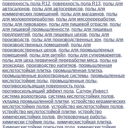
поверхность пола R12,
поверхность пола R13,
полы для
автосалонов,
полы для автосервисов,
полы для
коммерческих помещений,
полы для магазинов,
полы
для молокопереработки,
полы для мясопереработки,
полы для пивоварен,
полы для пищевой отрасли,
полы
для пищевой промышленности,
полы для пищевых
предприятий,
полы для пищевых цехов,
полы для
производств,
полы для производственных зон,
полы для
производственных помещений,
полы для
производственных цехов,
полы для промышленных
помещений,
полы для ритейл,
полы для супермаркетов,
полы для цеха первичной переработки мяса,
полы на
эпоксидах,
производство напитков,
промышленная
кислотостойкая плитка,
промышленная плитка,
промышленные водоотводные системы,
промышленные
кислотостойкие полы,
промышленные полы,
противоскользящая поверхность пола,
противоскользящий эффект пола,
Сатурн Инвест,
система водоотвода,
система кислотостойких полов,
укладка промышленной плитки,
устройство керамических
кислотостойких полов,
устройство кислотостойких полов,
устройство кислотостойкой плитки,
устройство
химическистойких полов,
футеровочные работы,
химически стойкие полы,
химическистойкая плитка,
Химическистойкие покрытия пола,
химическистойкие