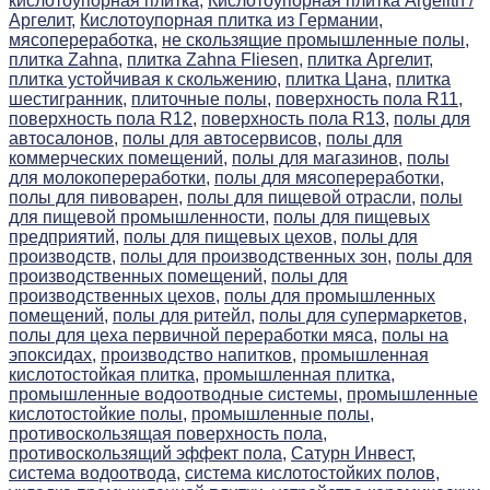
кислотоупорная плитка,
Кислотоупорная плитка Argelith /
Аргелит,
Кислотоупорная плитка из Германии,
мясопереработка,
не скользящие промышленные полы,
плитка Zahna,
плитка Zahna Fliesen,
плитка Аргелит,
плитка устойчивая к скольжению,
плитка Цана,
плитка
шестигранник,
плиточные полы,
поверхность пола R11,
поверхность пола R12,
поверхность пола R13,
полы для
автосалонов,
полы для автосервисов,
полы для
коммерческих помещений,
полы для магазинов,
полы
для молокопереработки,
полы для мясопереработки,
полы для пивоварен,
полы для пищевой отрасли,
полы
для пищевой промышленности,
полы для пищевых
предприятий,
полы для пищевых цехов,
полы для
производств,
полы для производственных зон,
полы для
производственных помещений,
полы для
производственных цехов,
полы для промышленных
помещений,
полы для ритейл,
полы для супермаркетов,
полы для цеха первичной переработки мяса,
полы на
эпоксидах,
производство напитков,
промышленная
кислотостойкая плитка,
промышленная плитка,
промышленные водоотводные системы,
промышленные
кислотостойкие полы,
промышленные полы,
противоскользящая поверхность пола,
противоскользящий эффект пола,
Сатурн Инвест,
система водоотвода,
система кислотостойких полов,