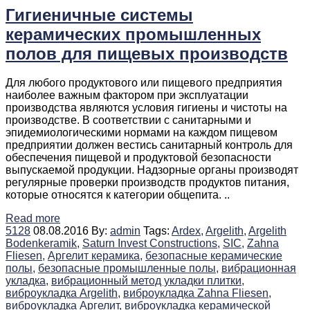
Гигиеничные системы
керамических промышленных
полов для пищевых производств
Для любого продуктового или пищевого предприятия
наиболее важным фактором при эксплуатации
производства являются условия гигиены и чистоты на
производстве. В соответствии с санитарными и
эпидемиологическими нормами на каждом пищевом
предприятии должен вестись санитарный контроль для
обеспечения пищевой и продуктовой безопасности
выпускаемой продукции. Надзорные органы производят
регулярные проверки производств продуктов питания,
которые относятся к категории общепита. ..
Read more
5128
08.08.2016
By:
admin
Tags:
Ardex,
Argelith,
Argelith
Bodenkeramik,
Saturn Invest Constructions,
SIC,
Zahna
Fliesen,
Аргелит керамика,
безопасные керамические
полы,
безопасные промышленные полы,
вибрационная
укладка,
вибрационный метод укладки плитки,
виброукладка Argelith,
виброукладка Zahna Fliesen,
виброукладка Аргелит,
виброукладка керамической