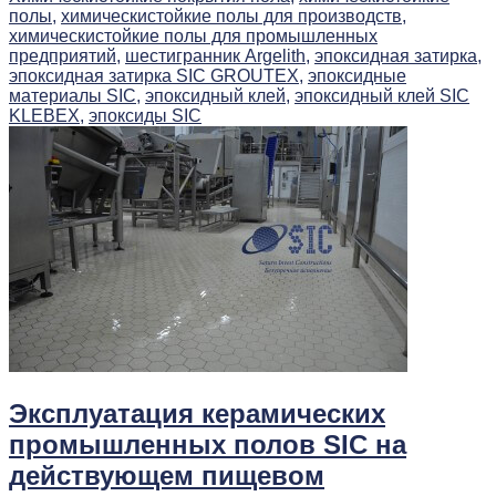
полы,
химическистойкие полы для производств,
химическистойкие полы для промышленных
предприятий,
шестигранник Argelith,
эпоксидная затирка,
эпоксидная затирка SIC GROUTEX,
эпоксидные
материалы SIC,
эпоксидный клей,
эпоксидный клей SIC
KLEBEX,
эпоксиды SIC
Эксплуатация керамических
промышленных полов SIC на
действующем пищевом