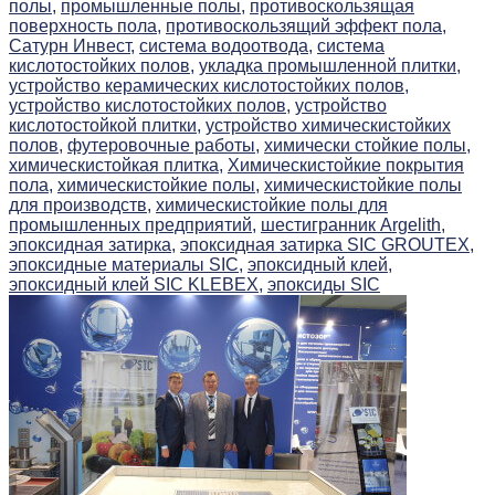
полы,
промышленные полы,
противоскользящая
поверхность пола,
противоскользящий эффект пола,
Сатурн Инвест,
система водоотвода,
система
кислотостойких полов,
укладка промышленной плитки,
устройство керамических кислотостойких полов,
устройство кислотостойких полов,
устройство
кислотостойкой плитки,
устройство химическистойких
полов,
футеровочные работы,
химически стойкие полы,
химическистойкая плитка,
Химическистойкие покрытия
пола,
химическистойкие полы,
химическистойкие полы
для производств,
химическистойкие полы для
промышленных предприятий,
шестигранник Argelith,
эпоксидная затирка,
эпоксидная затирка SIC GROUTEX,
эпоксидные материалы SIC,
эпоксидный клей,
эпоксидный клей SIC KLEBEX,
эпоксиды SIC