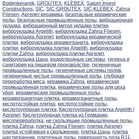
Bodenkeramik,
GROUTEX,
KLEBEX,
Saturn Invest
Constructions,
SIC,
SIC-GROUTEX,
SIC-KLEBEX,
Zahna
Fliesen,
Аргелит керамика,
безопасные керамические
полы,
безопасные промышленные полы,
вибрационная
укладка,
вибрационный метод укладки плитки,
виброукладка Argelith,
виброукладка Zahna Fliesen,
виброукладка Аргелит,
виброукладка керамической
плитки,
виброукладка керамогранита,
виброукладка
плитки,
виброукладка плитки Argelith,
виброукладка
плитки Zahna,
виброукладка плитки Аргелит,
виброукладка Цана,
водоотводные системы,
гигиена и
санитария на пищевом производстве,
гигиеничные
промышленные полы,
гигиеничные системы полов,
гигиеничные чистые промышленные полы,
глубокая
переработка мяса,
керамика Zahna,
керамическая
промышленная плитка,
керамические полы для цеха
убоя,
керамические промышленные полы,
керамогранитная плитка,
керамогранитные полы,
кислотостойкая плитка,
кислотостойкие полы,
кислотоупорная плитка,
Кислотоупорная плитка Argelith /
Аргелит,
Кислотоупорная плитка из Германии,
мясопереработка,
не скользящие промышленные полы,
плитка Zahna,
плитка Zahna Fliesen,
плитка Аргелит,
плитка устойчивая к скольжению,
плитка Цана,
плитка
шестигранник,
плиточные полы,
поверхность пола R11,