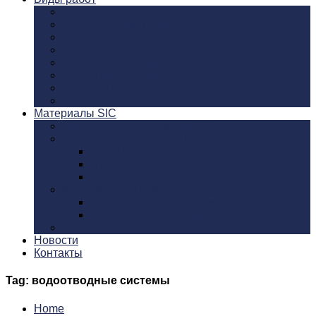
Традиционный метод
Реконструкция полов
Бетонное основание
Водоотводные системы
Виброукладка плитки
Схема пирога пола SIC
Бассейны
PanDOMO
Материалы SIC
Эпоксидные материалы SIC
Водоотводные системы
ACO Drain – Водоотвод
ATT Inox Drain – Водоотвод
Blücher – Водоотвод
Керамическая плитка
Плитка Argelith / Аргелит
Stelcon – стальная плитка
Клеевые составы
Новости
Контакты
Tag: водоотводные системы
Home