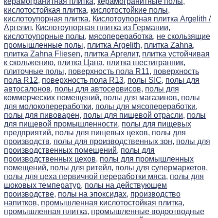
керамогранитная плитка,
керамогранитные полы,
кислотостойкая плитка,
кислотостойкие полы,
кислотоупорная плитка,
Кислотоупорная плитка Argelith /
Аргелит,
Кислотоупорная плитка из Германии,
кислотоупорные полы,
мясопереработка,
не скользящие
промышленные полы,
плитка Argelith,
плитка Zahna,
плитка Zahna Fliesen,
плитка Аргелит,
плитка устойчивая
к скольжению,
плитка Цана,
плитка шестигранник,
плиточные полы,
поверхность пола R11,
поверхность
пола R12,
поверхность пола R13,
полы SIC,
полы для
автосалонов,
полы для автосервисов,
полы для
коммерческих помещений,
полы для магазинов,
полы
для молокопереработки,
полы для мясопереработки,
полы для пивоварен,
полы для пищевой отрасли,
полы
для пищевой промышленности,
полы для пищевых
предприятий,
полы для пищевых цехов,
полы для
производств,
полы для производственных зон,
полы для
производственных помещений,
полы для
производственных цехов,
полы для промышленных
помещений,
полы для ритейл,
полы для супермаркетов,
полы для цеха первичной переработки мяса,
полы для
шоковых температур,
полы на действующем
производстве,
полы на эпоксидах,
производство
напитков,
промышленная кислотостойкая плитка,
промышленная плитка,
промышленные водоотводные