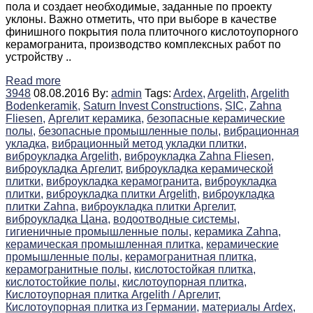
пола и создает необходимые, заданные по проекту
уклоны. Важно отметить, что при выборе в качестве
финишного покрытия пола плиточного кислотоупорного
керамогранита, производство комплексных работ по
устройству ..
Read more
3948
08.08.2016
By:
admin
Tags:
Ardex,
Argelith,
Argelith
Bodenkeramik,
Saturn Invest Constructions,
SIC,
Zahna
Fliesen,
Аргелит керамика,
безопасные керамические
полы,
безопасные промышленные полы,
вибрационная
укладка,
вибрационный метод укладки плитки,
виброукладка Argelith,
виброукладка Zahna Fliesen,
виброукладка Аргелит,
виброукладка керамической
плитки,
виброукладка керамогранита,
виброукладка
плитки,
виброукладка плитки Argelith,
виброукладка
плитки Zahna,
виброукладка плитки Аргелит,
виброукладка Цана,
водоотводные системы,
гигиеничные промышленные полы,
керамика Zahna,
керамическая промышленная плитка,
керамические
промышленные полы,
керамогранитная плитка,
керамогранитные полы,
кислотостойкая плитка,
кислотостойкие полы,
кислотоупорная плитка,
Кислотоупорная плитка Argelith / Аргелит,
Кислотоупорная плитка из Германии,
материалы Ardex,