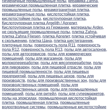
гигиеничные промышленные полы,
керамика Zahna,
керамическая промышленная плитка,
керамические
промышленные полы,
керамогранитная плитка,
керамогранитные полы,
кислотостойкая плитка,
кислотостойкие полы,
кислотоупорная плитка,
Кислотоупорная плитка Argelith / Аргелит,
Кислотоупорная плитка из Германии,
материалы Ardex,
не скользящие промышленные полы,
плитка Zahna,
плитка Zahna Fliesen,
плитка Аргелит,
плитка устойчивая
к скольжению,
плитка Цана,
плитка шестигранник,
плиточные полы,
поверхность пола R11,
поверхность
пола R12,
поверхность пола R13,
полы для автосалонов,
полы для автосервисов,
полы для коммерческих
помещений,
полы для магазинов,
полы для
молокопереработки,
полы для мясопереработки,
полы
для пивоварен,
полы для пищевой отрасли,
полы для
пищевой промышленности,
полы для пищевых
предприятий,
полы для пищевых цехов,
полы для
производств,
полы для производственных зон,
полы для
производственных помещений,
полы для
производственных цехов,
полы для промышленных
помещений,
полы для ритейл,
полы для супермаркетов,
полы на эпоксидах,
промышленная кислотостойкая
плитка,
промышленная плитка,
промышленные
водоотводные системы,
промышленные кислотостойкие