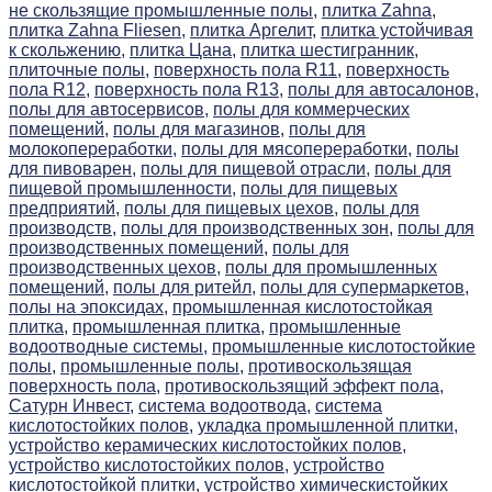
не скользящие промышленные полы,
плитка Zahna,
плитка Zahna Fliesen,
плитка Аргелит,
плитка устойчивая
к скольжению,
плитка Цана,
плитка шестигранник,
плиточные полы,
поверхность пола R11,
поверхность
пола R12,
поверхность пола R13,
полы для автосалонов,
полы для автосервисов,
полы для коммерческих
помещений,
полы для магазинов,
полы для
молокопереработки,
полы для мясопереработки,
полы
для пивоварен,
полы для пищевой отрасли,
полы для
пищевой промышленности,
полы для пищевых
предприятий,
полы для пищевых цехов,
полы для
производств,
полы для производственных зон,
полы для
производственных помещений,
полы для
производственных цехов,
полы для промышленных
помещений,
полы для ритейл,
полы для супермаркетов,
полы на эпоксидах,
промышленная кислотостойкая
плитка,
промышленная плитка,
промышленные
водоотводные системы,
промышленные кислотостойкие
полы,
промышленные полы,
противоскользящая
поверхность пола,
противоскользящий эффект пола,
Сатурн Инвест,
система водоотвода,
система
кислотостойких полов,
укладка промышленной плитки,
устройство керамических кислотостойких полов,
устройство кислотостойких полов,
устройство
кислотостойкой плитки,
устройство химическистойких