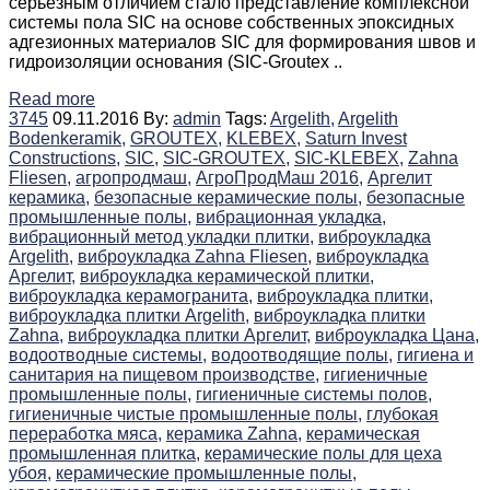
серьезным отличием стало представление комплексной
системы пола SIC на основе собственных эпоксидных
адгезионных материалов SIC для формирования швов и
гидроизоляции основания (SIC-Groutex ..
Read more
3745
09.11.2016
By:
admin
Tags:
Argelith,
Argelith
Bodenkeramik,
GROUTEX,
KLEBEX,
Saturn Invest
Constructions,
SIC,
SIC-GROUTEX,
SIC-KLEBEX,
Zahna
Fliesen,
агропродмаш,
АгроПродМаш 2016,
Аргелит
керамика,
безопасные керамические полы,
безопасные
промышленные полы,
вибрационная укладка,
вибрационный метод укладки плитки,
виброукладка
Argelith,
виброукладка Zahna Fliesen,
виброукладка
Аргелит,
виброукладка керамической плитки,
виброукладка керамогранита,
виброукладка плитки,
виброукладка плитки Argelith,
виброукладка плитки
Zahna,
виброукладка плитки Аргелит,
виброукладка Цана,
водоотводные системы,
водоотводящие полы,
гигиена и
санитария на пищевом производстве,
гигиеничные
промышленные полы,
гигиеничные системы полов,
гигиеничные чистые промышленные полы,
глубокая
переработка мяса,
керамика Zahna,
керамическая
промышленная плитка,
керамические полы для цеха
убоя,
керамические промышленные полы,