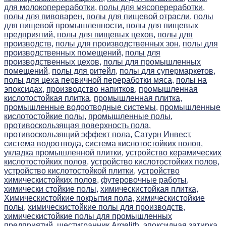
для молокопереработки,
полы для мясопереработки,
полы для пивоварен,
полы для пищевой отрасли,
полы
для пищевой промышленности,
полы для пищевых
предприятий,
полы для пищевых цехов,
полы для
производств,
полы для производственных зон,
полы для
производственных помещений,
полы для
производственных цехов,
полы для промышленных
помещений,
полы для ритейл,
полы для супермаркетов,
полы для цеха первичной переработки мяса,
полы на
эпоксидах,
производство напитков,
промышленная
кислотостойкая плитка,
промышленная плитка,
промышленные водоотводные системы,
промышленные
кислотостойкие полы,
промышленные полы,
противоскользящая поверхность пола,
противоскользящий эффект пола,
Сатурн Инвест,
система водоотвода,
система кислотостойких полов,
укладка промышленной плитки,
устройство керамических
кислотостойких полов,
устройство кислотостойких полов,
устройство кислотостойкой плитки,
устройство
химическистойких полов,
футеровочные работы,
химически стойкие полы,
химическистойкая плитка,
Химическистойкие покрытия пола,
химическистойкие
полы,
химическистойкие полы для производств,
химическистойкие полы для промышленных
предприятий,
шестигранник Argelith,
эпоксидная затирка,