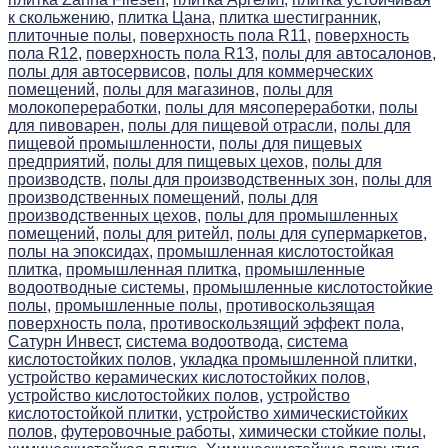
к скольжению,
плитка Цана,
плитка шестигранник,
плиточные полы,
поверхность пола R11,
поверхность
пола R12,
поверхность пола R13,
полы для автосалонов,
полы для автосервисов,
полы для коммерческих
помещений,
полы для магазинов,
полы для
молокопереработки,
полы для мясопереработки,
полы
для пивоварен,
полы для пищевой отрасли,
полы для
пищевой промышленности,
полы для пищевых
предприятий,
полы для пищевых цехов,
полы для
производств,
полы для производственных зон,
полы для
производственных помещений,
полы для
производственных цехов,
полы для промышленных
помещений,
полы для ритейл,
полы для супермаркетов,
полы на эпоксидах,
промышленная кислотостойкая
плитка,
промышленная плитка,
промышленные
водоотводные системы,
промышленные кислотостойкие
полы,
промышленные полы,
противоскользящая
поверхность пола,
противоскользящий эффект пола,
Сатурн Инвест,
система водоотвода,
система
кислотостойких полов,
укладка промышленной плитки,
устройство керамических кислотостойких полов,
устройство кислотостойких полов,
устройство
кислотостойкой плитки,
устройство химическистойких
полов,
футеровочные работы,
химически стойкие полы,