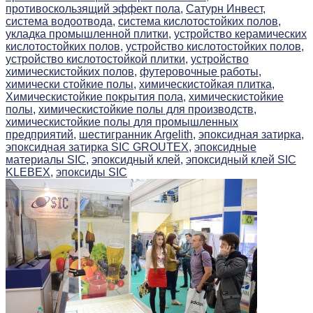
противоскользящий эффект пола,
Сатурн Инвест,
система водоотвода,
система кислотостойких полов,
укладка промышленной плитки,
устройство керамических
кислотостойких полов,
устройство кислотостойких полов,
устройство кислотостойкой плитки,
устройство
химическистойких полов,
футеровочные работы,
химически стойкие полы,
химическистойкая плитка,
Химическистойкие покрытия пола,
химическистойкие
полы,
химическистойкие полы для производств,
химическистойкие полы для промышленных
предприятий,
шестигранник Argelith,
эпоксидная затирка,
эпоксидная затирка SIC GROUTEX,
эпоксидные
материалы SIC,
эпоксидный клей,
эпоксидный клей SIC
KLEBEX,
эпоксиды SIC