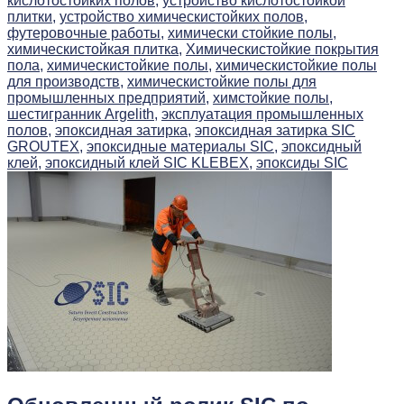
кислотостойких полов,
устройство кислотостойкой
плитки,
устройство химическистойких полов,
футеровочные работы,
химически стойкие полы,
химическистойкая плитка,
Химическистойкие покрытия
пола,
химическистойкие полы,
химическистойкие полы
для производств,
химическистойкие полы для
промышленных предприятий,
химстойкие полы,
шестигранник Argelith,
эксплуатация промышленных
полов,
эпоксидная затирка,
эпоксидная затирка SIC
GROUTEX,
эпоксидные материалы SIC,
эпоксидный
клей,
эпоксидный клей SIC KLEBEX,
эпоксиды SIC