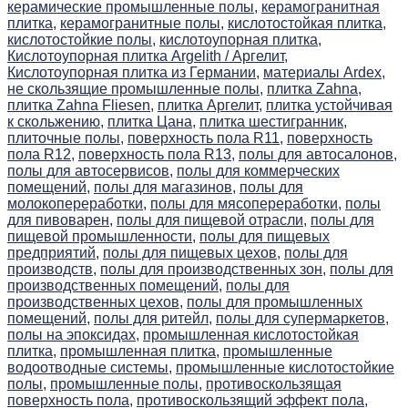
керамические промышленные полы,
керамогранитная
плитка,
керамогранитные полы,
кислотостойкая плитка,
кислотостойкие полы,
кислотоупорная плитка,
Кислотоупорная плитка Argelith / Аргелит,
Кислотоупорная плитка из Германии,
материалы Ardex,
не скользящие промышленные полы,
плитка Zahna,
плитка Zahna Fliesen,
плитка Аргелит,
плитка устойчивая
к скольжению,
плитка Цана,
плитка шестигранник,
плиточные полы,
поверхность пола R11,
поверхность
пола R12,
поверхность пола R13,
полы для автосалонов,
полы для автосервисов,
полы для коммерческих
помещений,
полы для магазинов,
полы для
молокопереработки,
полы для мясопереработки,
полы
для пивоварен,
полы для пищевой отрасли,
полы для
пищевой промышленности,
полы для пищевых
предприятий,
полы для пищевых цехов,
полы для
производств,
полы для производственных зон,
полы для
производственных помещений,
полы для
производственных цехов,
полы для промышленных
помещений,
полы для ритейл,
полы для супермаркетов,
полы на эпоксидах,
промышленная кислотостойкая
плитка,
промышленная плитка,
промышленные
водоотводные системы,
промышленные кислотостойкие
полы,
промышленные полы,
противоскользящая
поверхность пола,
противоскользящий эффект пола,