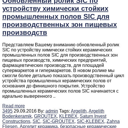
Обновленный ролик SIC по
устройству химически стойких
промышленных полов SIC для
производственных зон пищевых
производств
Представляем Вашему вниманию обновленный ролик
SIC по устройству химически стойких керамических
промышленных полов SIC для производственных зон
пищевых производств, химических предприятий,
фармацевтических производств, для площадей
супермаркетов и гипермаркетов. В новом ролике мы
смогли более детально показать производственный цикл
устройства промышленных керамических полов от
основания до финишного покрытия. Устройство
промышленных керамических полов SIC начинается с
идеально выверенного ..
Read more
3495
29.09.2016
By:
admin
Tags:
Argelith,
Argelith
Bodenkeramik,
GROUTEX,
KLEBEX,
Saturn Invest
Constructions,
SIC,
SIC-GROUTEX,
SIC-KLEBEX,
Zahna
Fliesen,
Аргелит керамика,
безопасные керамические