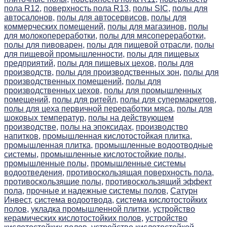
пола R12,
поверхность пола R13,
полы SIC,
полы для
автосалонов,
полы для автосервисов,
полы для
коммерческих помещений,
полы для магазинов,
полы
для молокопереработки,
полы для мясопереработки,
полы для пивоварен,
полы для пищевой отрасли,
полы
для пищевой промышленности,
полы для пищевых
предприятий,
полы для пищевых цехов,
полы для
производств,
полы для производственных зон,
полы для
производственных помещений,
полы для
производственных цехов,
полы для промышленных
помещений,
полы для ритейл,
полы для супермаркетов,
полы для цеха первичной переработки мяса,
полы для
шоковых температур,
полы на действующем
производстве,
полы на эпоксидах,
производство
напитков,
промышленная кислотостойкая плитка,
промышленная плитка,
промышленные водоотводные
системы,
промышленные кислотостойкие полы,
промышленные полы,
промышленные системы
водоотведения,
противоскользящая поверхность пола,
противоскользящие полы,
противоскользящий эффект
пола,
прочные и надежные системы полов,
Сатурн
Инвест,
система водоотвода,
система кислотостойких
полов,
укладка промышленной плитки,
устройство
керамических кислотостойких полов,
устройство