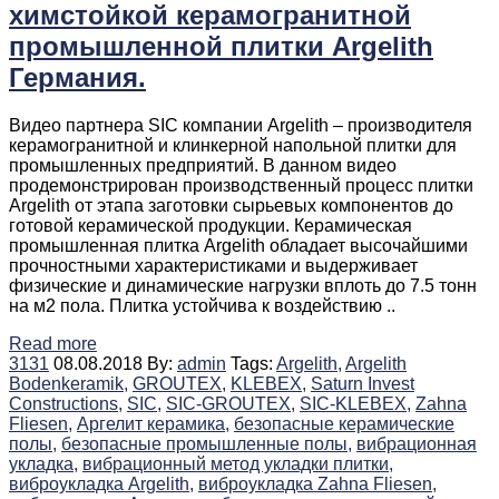
химстойкой керамогранитной
промышленной плитки Argelith
Германия.
Видео партнера SIC компании Argelith – производителя
керамогранитной и клинкерной напольной плитки для
промышленных предприятий. В данном видео
продемонстрирован производственный процесс плитки
Argelith от этапа заготовки сырьевых компонентов до
готовой керамической продукции. Керамическая
промышленная плитка Argelith обладает высочайшими
прочностными характеристиками и выдерживает
физические и динамические нагрузки вплоть до 7.5 тонн
на м2 пола. Плитка устойчива к воздействию ..
Read more
3131
08.08.2018
By:
admin
Tags:
Argelith,
Argelith
Bodenkeramik,
GROUTEX,
KLEBEX,
Saturn Invest
Constructions,
SIC,
SIC-GROUTEX,
SIC-KLEBEX,
Zahna
Fliesen,
Аргелит керамика,
безопасные керамические
полы,
безопасные промышленные полы,
вибрационная
укладка,
вибрационный метод укладки плитки,
виброукладка Argelith,
виброукладка Zahna Fliesen,