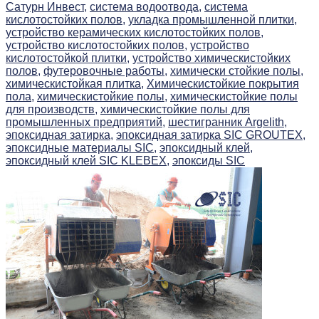
Сатурн Инвест,
система водоотвода,
система
кислотостойких полов,
укладка промышленной плитки,
устройство керамических кислотостойких полов,
устройство кислотостойких полов,
устройство
кислотостойкой плитки,
устройство химическистойких
полов,
футеровочные работы,
химически стойкие полы,
химическистойкая плитка,
Химическистойкие покрытия
пола,
химическистойкие полы,
химическистойкие полы
для производств,
химическистойкие полы для
промышленных предприятий,
шестигранник Argelith,
эпоксидная затирка,
эпоксидная затирка SIC GROUTEX,
эпоксидные материалы SIC,
эпоксидный клей,
эпоксидный клей SIC KLEBEX,
эпоксиды SIC