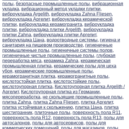
полы,
безопасные промышленные полы,
вибрационная
укладка,
вибрационный метод укладки плитки,
виброукладка Argelith,
виброукладка Zahna Fliesen,
виброукладка Аргелит,
виброукладка керамической
плитки,
виброукладка керамогранита,
виброукладка
плитки,
виброукладка плитки Argelith,
виброукладка
плитки Zahna,
виброукладка плитки Аргелит,
виброукладка Цана,
водоотводные системы,
гигиена и
санитария на пищевом производстве,
гигиеничные
промышленные полы,
гигиеничные системы полов,
гигиеничные чистые промышленные полы,
глубокая
переработка мяса,
керамика Zahna,
керамическая
промышленная плитка,
керамические полы для цеха
убоя,
керамические промышленные полы,
керамогранитная плитка,
керамогранитные полы,
кислотостойкая плитка,
кислотостойкие полы,
кислотоупорная плитка,
Кислотоупорная плитка Argelith /
Аргелит,
Кислотоупорная плитка из Германии,
мясопереработка,
не скользящие промышленные полы,
плитка Zahna,
плитка Zahna Fliesen,
плитка Аргелит,
плитка устойчивая к скольжению,
плитка Цана,
плитка
шестигранник,
плиточные полы,
поверхность пола R11,
поверхность пола R12,
поверхность пола R13,
полы для
автосалонов,
полы для автосервисов,
полы для
коммерческих помещений,
полы для магазинов,
полы