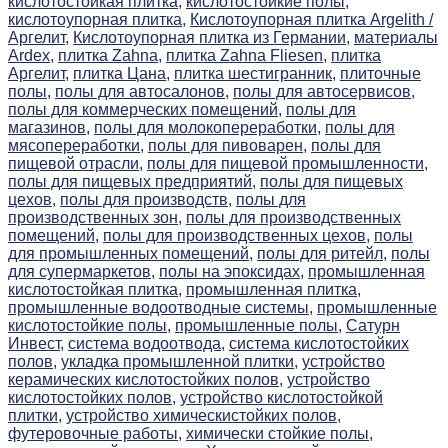
кислотостойкая плитка,
кислотостойкие полы,
кислотоупорная плитка,
Кислотоупорная плитка Argelith /
Аргелит,
Кислотоупорная плитка из Германии,
материалы
Ardex,
плитка Zahna,
плитка Zahna Fliesen,
плитка
Аргелит,
плитка Цана,
плитка шестигранник,
плиточные
полы,
полы для автосалонов,
полы для автосервисов,
полы для коммерческих помещений,
полы для
магазинов,
полы для молокопереработки,
полы для
мясопереработки,
полы для пивоварен,
полы для
пищевой отрасли,
полы для пищевой промышленности,
полы для пищевых предприятий,
полы для пищевых
цехов,
полы для производств,
полы для
производственных зон,
полы для производственных
помещений,
полы для производственных цехов,
полы
для промышленных помещений,
полы для ритейл,
полы
для супермаркетов,
полы на эпоксидах,
промышленная
кислотостойкая плитка,
промышленная плитка,
промышленные водоотводные системы,
промышленные
кислотостойкие полы,
промышленные полы,
Сатурн
Инвест,
система водоотвода,
система кислотостойких
полов,
укладка промышленной плитки,
устройство
керамических кислотостойких полов,
устройство
кислотостойких полов,
устройство кислотостойкой
плитки,
устройство химическистойких полов,
футеровочные работы,
химически стойкие полы,