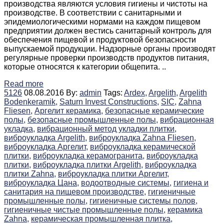
производства являются условия гигиены и чистоты на
производстве. В соответствии с санитарными и
эпидемиологическими нормами на каждом пищевом
предприятии должен вестись санитарный контроль для
обеспечения пищевой и продуктовой безопасности
выпускаемой продукции. Надзорные органы производят
регулярные проверки производств продуктов питания,
которые относятся к категории общепита. ..
Read more
5126
08.08.2016
By:
admin
Tags:
Ardex,
Argelith,
Argelith
Bodenkeramik,
Saturn Invest Constructions,
SIC,
Zahna
Fliesen,
Аргелит керамика,
безопасные керамические
полы,
безопасные промышленные полы,
вибрационная
укладка,
вибрационный метод укладки плитки,
виброукладка Argelith,
виброукладка Zahna Fliesen,
виброукладка Аргелит,
виброукладка керамической
плитки,
виброукладка керамогранита,
виброукладка
плитки,
виброукладка плитки Argelith,
виброукладка
плитки Zahna,
виброукладка плитки Аргелит,
виброукладка Цана,
водоотводные системы,
гигиена и
санитария на пищевом производстве,
гигиеничные
промышленные полы,
гигиеничные системы полов,
гигиеничные чистые промышленные полы,
керамика
Zahna,
керамическая промышленная плитка,