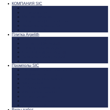
КОМПАНИЯ SIC
О компании SIC
20-тилетие SIC
Миссия, видение
Промышленные полы SIC
Видео материалы SIC
Фото галерея SIC
Плитка Argelith
Керамика Argelith
Шестигранник Argelith
Прямоугольник Argelith
Красный клинкер Argelith
Разметка Kerasig Argelith
Аксеcсуары Argelith
Промполы SIC
Пищевая промышленность
Производство сыра
Пивоваренные заводы
Винодельни
Рыбное производство
Хим промышленность
Фармацевтика
Автопромышленность
Коммерческие полы
Виды работ