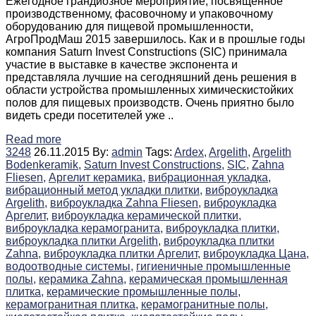
Ежегодное грандиозное мероприятие, посвященное
производственному, фасовочному и упаковочному
оборудованию для пищевой промышленности,
АгроПродМаш 2015 завершилось. Как и в прошлые годы
компания Saturn Invest Constructions (SIC) принимала
участие в выставке в качестве экспонента и
представляла лучшие на сегодняшний день решения в
области устройства промышленных химическистойких
полов для пищевых производств. Очень приятно было
видеть среди посетителей уже ..
Read more
3248
26.11.2015
By:
admin
Tags:
Ardex,
Argelith,
Argelith
Bodenkeramik,
Saturn Invest Constructions,
SIC,
Zahna
Fliesen,
Аргелит керамика,
вибрационная укладка,
вибрационный метод укладки плитки,
виброукладка
Argelith,
виброукладка Zahna Fliesen,
виброукладка
Аргелит,
виброукладка керамической плитки,
виброукладка керамогранита,
виброукладка плитки,
виброукладка плитки Argelith,
виброукладка плитки
Zahna,
виброукладка плитки Аргелит,
виброукладка Цана,
водоотводные системы,
гигиеничные промышленные
полы,
керамика Zahna,
керамическая промышленная
плитка,
керамические промышленные полы,
керамогранитная плитка,
керамогранитные полы,