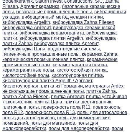
Bodenkeramik,
Saturn Invest Constructions,
SIC,
Zahna
Fliesen,
Аргелит керамика,
безопасные керамические
полы,
безопасные промышленные полы,
вибрационная
укладка,
вибрационный метод укладки плитки,
виброукладка Argelith,
виброукладка Zahna Fliesen,
виброукладка Аргелит,
виброукладка керамической
плитки,
виброукладка керамогранита,
виброукладка
плитки,
виброукладка плитки Argelith,
виброукладка
плитки Zahna,
виброукладка плитки Аргелит,
виброукладка Цана,
водоотводные системы,
гигиеничные промышленные полы,
керамика Zahna,
керамическая промышленная плитка,
керамические
промышленные полы,
керамогранитная плитка,
керамогранитные полы,
кислотостойкая плитка,
кислотостойкие полы,
кислотоупорная плитка,
Кислотоупорная плитка Argelith / Аргелит,
Кислотоупорная плитка из Германии,
материалы Ardex,
не скользящие промышленные полы,
плитка Zahna,
плитка Zahna Fliesen,
плитка Аргелит,
плитка устойчивая
к скольжению,
плитка Цана,
плитка шестигранник,
плиточные полы,
поверхность пола R11,
поверхность
пола R12,
поверхность пола R13,
полы для автосалонов,
полы для автосервисов,
полы для коммерческих
помещений,
полы для магазинов,
полы для
молокопереработки,
полы для мясопереработки,
полы