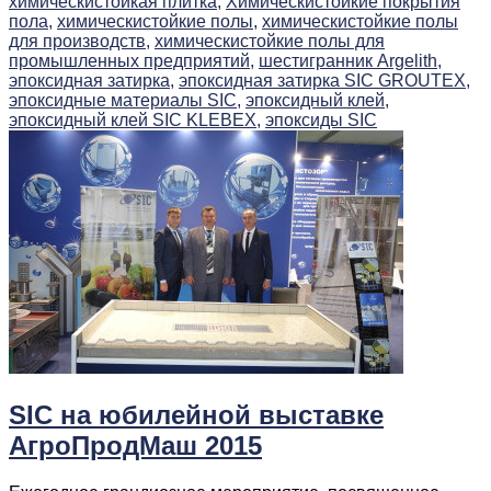
химическистойкая плитка,
Химическистойкие покрытия
пола,
химическистойкие полы,
химическистойкие полы
для производств,
химическистойкие полы для
промышленных предприятий,
шестигранник Argelith,
эпоксидная затирка,
эпоксидная затирка SIC GROUTEX,
эпоксидные материалы SIC,
эпоксидный клей,
эпоксидный клей SIC KLEBEX,
эпоксиды SIC
SIC на юбилейной выставке
АгроПродМаш 2015