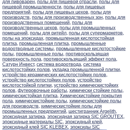
для пивоварен,
полы для пищевой отрасли,
полы для
пищевой промышленности,
полы для пищевых
предприятий,
полы для пищевых цехов,
полы для
производств,
полы для производственных зон,
полы для
производственных помещений,
полы для
производственных цехов,
полы для промышленных
помещений,
полы для ритейл,
полы для супермаркетов,
полы на эпоксидах,
промышленная кислотостойкая
плитка,
промышленная плитка,
промышленные
водоотводные системы,
промышленные кислотостойкие
полы,
промышленные полы,
противоскользящая
поверхность пола,
противоскользящий эффект пола,
Сатурн Инвест,
система водоотвода,
система
кислотостойких полов,
укладка промышленной плитки,
устройство керамических кислотостойких полов,
устройство кислотостойких полов,
устройство
кислотостойкой плитки,
устройство химическистойких
полов,
футеровочные работы,
химически стойкие полы,
химическистойкая плитка,
Химическистойкие покрытия
пола,
химическистойкие полы,
химическистойкие полы
для производств,
химическистойкие полы для
промышленных предприятий,
шестигранник Argelith,
эпоксидная затирка,
эпоксидная затирка SIC GROUTEX,
эпоксидные материалы SIC,
эпоксидный клей,
эпоксидный клей SIC KLEBEX,
эпоксиды SIC