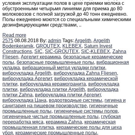
условия эксплуатации полов в цехе приемки молока с
обустроенными четырьмя линиями для приема до 80
молоковозов с полной загрузкой до 40 тонн ежедневно.
Полы ежедневно моются со специальными химическими
дезинфицирующими средствами, ..
Read more
2575
08.08.2018
By:
admin
Tags:
Argelith,
Argelith
Bodenkeramik,
GROUTEX,
KLEBEX,
Saturn Invest
Constructions,
SIC,
SIC-GROUTEX,
SIC-KLEBEX,
Zahna
Fliesen,
Аргелит керамика,
безопасные керамические
полы,
безопасные промышленные полы,
вибрационная
укладка,
вибрационный метод укладки плитки,
виброукладка Argelith,
виброукладка Zahna Fliesen,
виброукладка Аргелит,
виброукладка керамической
плитки,
виброукладка керамогранита,
виброукладка
плитки,
виброукладка плитки Argelith,
виброукладка
плитки Zahna,
виброукладка плитки Аргелит,
виброукладка Цана,
водоотводные системы,
гигиена и
санитария на пищевом производстве,
гигиеничные
промышленные полы,
гигиеничные системы полов,
гигиеничные чистые промышленные полы,
глубокая
переработка мяса,
керамика Zahna,
керамическая
промышленная плитка,
керамические полы для цеха
убоя,
керамические промышленные полы,