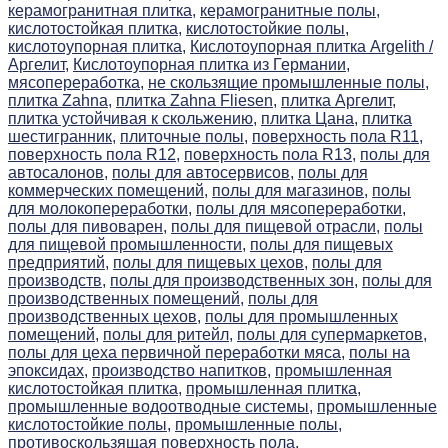
керамогранитная плитка,
керамогранитные полы,
кислотостойкая плитка,
кислотостойкие полы,
кислотоупорная плитка,
Кислотоупорная плитка Argelith /
Аргелит,
Кислотоупорная плитка из Германии,
мясопереработка,
не скользящие промышленные полы,
плитка Zahna,
плитка Zahna Fliesen,
плитка Аргелит,
плитка устойчивая к скольжению,
плитка Цана,
плитка
шестигранник,
плиточные полы,
поверхность пола R11,
поверхность пола R12,
поверхность пола R13,
полы для
автосалонов,
полы для автосервисов,
полы для
коммерческих помещений,
полы для магазинов,
полы
для молокопереработки,
полы для мясопереработки,
полы для пивоварен,
полы для пищевой отрасли,
полы
для пищевой промышленности,
полы для пищевых
предприятий,
полы для пищевых цехов,
полы для
производств,
полы для производственных зон,
полы для
производственных помещений,
полы для
производственных цехов,
полы для промышленных
помещений,
полы для ритейл,
полы для супермаркетов,
полы для цеха первичной переработки мяса,
полы на
эпоксидах,
производство напитков,
промышленная
кислотостойкая плитка,
промышленная плитка,
промышленные водоотводные системы,
промышленные
кислотостойкие полы,
промышленные полы,
противоскользящая поверхность пола,