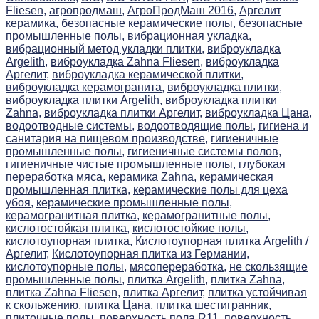
Fliesen,
агропродмаш,
АгроПродМаш 2016,
Аргелит
керамика,
безопасные керамические полы,
безопасные
промышленные полы,
вибрационная укладка,
вибрационный метод укладки плитки,
виброукладка
Argelith,
виброукладка Zahna Fliesen,
виброукладка
Аргелит,
виброукладка керамической плитки,
виброукладка керамогранита,
виброукладка плитки,
виброукладка плитки Argelith,
виброукладка плитки
Zahna,
виброукладка плитки Аргелит,
виброукладка Цана,
водоотводные системы,
водоотводящие полы,
гигиена и
санитария на пищевом производстве,
гигиеничные
промышленные полы,
гигиеничные системы полов,
гигиеничные чистые промышленные полы,
глубокая
переработка мяса,
керамика Zahna,
керамическая
промышленная плитка,
керамические полы для цеха
убоя,
керамические промышленные полы,
керамогранитная плитка,
керамогранитные полы,
кислотостойкая плитка,
кислотостойкие полы,
кислотоупорная плитка,
Кислотоупорная плитка Argelith /
Аргелит,
Кислотоупорная плитка из Германии,
кислотоупорные полы,
мясопереработка,
не скользящие
промышленные полы,
плитка Argelith,
плитка Zahna,
плитка Zahna Fliesen,
плитка Аргелит,
плитка устойчивая
к скольжению,
плитка Цана,
плитка шестигранник,
плиточные полы,
поверхность пола R11,
поверхность