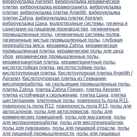
виброукладка Аргелит,
виброукладка керамической
плитки,
виброукладка керамогранита,
виброукладка
плитки,
виброукладка плитки Argelith,
виброукладка
плитки Zahna,
виброукладка плитки Аргелит,
виброукладка Цана,
водоотводные системы,
гигиена и
санитария на пищевом производстве,
гигиеничные
промышленные полы,
гигиеничные системы полов,
гигиеничные чистые промышленные полы,
глубокая
переработка мяса,
керамика Zahna,
керамическая
промышленная плитка,
керамические полы для цеха
убоя,
керамические промышленные полы,
керамогранитная плитка,
керамогранитные полы,
кислотостойкая плитка,
кислотостойкие полы,
кислотоупорная плитка,
Кислотоупорная плитка Argelith /
Аргелит,
Кислотоупорная плитка из Германии,
мясопереработка,
не скользящие промышленные полы,
плитка Zahna,
плитка Zahna Fliesen,
плитка Аргелит,
плитка устойчивая к скольжению,
плитка Цана,
плитка
шестигранник,
плиточные полы,
поверхность пола R11,
поверхность пола R12,
поверхность пола R13,
полы для
автосалонов,
полы для автосервисов,
полы для
коммерческих помещений,
полы для магазинов,
полы
для молокопереработки,
полы для мясопереработки,
полы для пивоварен,
полы для пищевой отрасли,
полы
для пищевой промышленности,
полы для пищевых