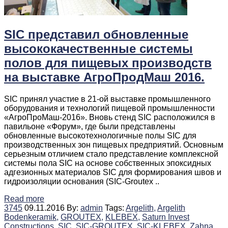
SIC представил обновленные
высококачественные системы
полов для пищевых производств
на выставке АгроПродМаш 2016.
SIC принял участие в 21-ой выставке промышленного
оборудования и технологий пищевой промышленности
«АгроПроМаш-2016». Вновь стенд SIC расположился в
павильоне «Форум», где были представлены
обновленные высокотехнологичные полы SIC для
производственных зон пищевых предприятий. Основным
серьезным отличием стало представление комплексной
системы пола SIC на основе собственных эпоксидных
адгезионных материалов SIC для формирования швов и
гидроизоляции основания (SIC-Groutex ..
Read more
3745
09.11.2016
By:
admin
Tags:
Argelith,
Argelith
Bodenkeramik,
GROUTEX,
KLEBEX,
Saturn Invest
Constructions,
SIC,
SIC-GROUTEX,
SIC-KLEBEX,
Zahna