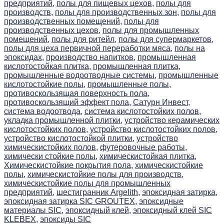
предприятий,
полы для пищевых цехов,
полы для
производств,
полы для производственных зон,
полы для
производственных помещений,
полы для
производственных цехов,
полы для промышленных
помещений,
полы для ритейл,
полы для супермаркетов,
полы для цеха первичной переработки мяса,
полы на
эпоксидах,
производство напитков,
промышленная
кислотостойкая плитка,
промышленная плитка,
промышленные водоотводные системы,
промышленные
кислотостойкие полы,
промышленные полы,
противоскользящая поверхность пола,
противоскользящий эффект пола,
Сатурн Инвест,
система водоотвода,
система кислотостойких полов,
укладка промышленной плитки,
устройство керамических
кислотостойких полов,
устройство кислотостойких полов,
устройство кислотостойкой плитки,
устройство
химическистойких полов,
футеровочные работы,
химически стойкие полы,
химическистойкая плитка,
Химическистойкие покрытия пола,
химическистойкие
полы,
химическистойкие полы для производств,
химическистойкие полы для промышленных
предприятий,
шестигранник Argelith,
эпоксидная затирка,
эпоксидная затирка SIC GROUTEX,
эпоксидные
материалы SIC,
эпоксидный клей,
эпоксидный клей SIC
KLEBEX,
эпоксиды SIC