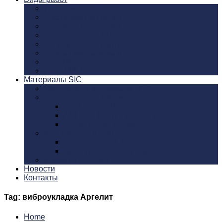
Традиционный метод
Реконструкция полов
Бетонное основание
Водоотводные системы
Виброукладка плитки
Схема пирога пола SIC
Бассейны
PanDOMO
Материалы SIC
Эпоксидные материалы SIC
Водоотводные системы
ACO Drain – Водоотвод
ATT Inox Drain – Водоотвод
Blücher – Водоотвод
Керамическая плитка
Плитка Argelith / Аргелит
Stelcon – стальная плитка
Клеевые составы
Новости
Контакты
Tag: виброукладка Аргелит
Home