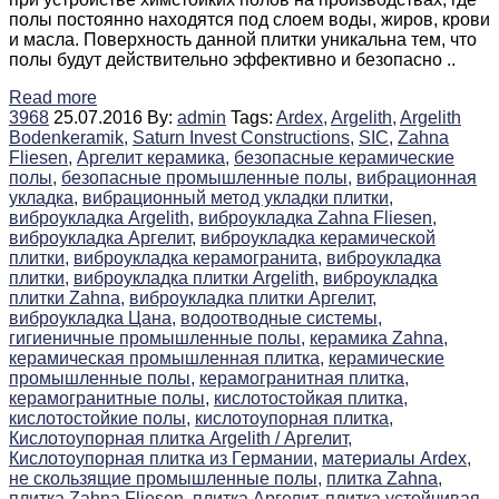
полы постоянно находятся под слоем воды, жиров, крови
и масла. Поверхность данной плитки уникальна тем, что
полы будут действительно эффективно и безопасно ..
Read more
3968
25.07.2016
By:
admin
Tags:
Ardex,
Argelith,
Argelith
Bodenkeramik,
Saturn Invest Constructions,
SIC,
Zahna
Fliesen,
Аргелит керамика,
безопасные керамические
полы,
безопасные промышленные полы,
вибрационная
укладка,
вибрационный метод укладки плитки,
виброукладка Argelith,
виброукладка Zahna Fliesen,
виброукладка Аргелит,
виброукладка керамической
плитки,
виброукладка керамогранита,
виброукладка
плитки,
виброукладка плитки Argelith,
виброукладка
плитки Zahna,
виброукладка плитки Аргелит,
виброукладка Цана,
водоотводные системы,
гигиеничные промышленные полы,
керамика Zahna,
керамическая промышленная плитка,
керамические
промышленные полы,
керамогранитная плитка,
керамогранитные полы,
кислотостойкая плитка,
кислотостойкие полы,
кислотоупорная плитка,
Кислотоупорная плитка Argelith / Аргелит,
Кислотоупорная плитка из Германии,
материалы Ardex,
не скользящие промышленные полы,
плитка Zahna,
плитка Zahna Fliesen,
плитка Аргелит,
плитка устойчивая