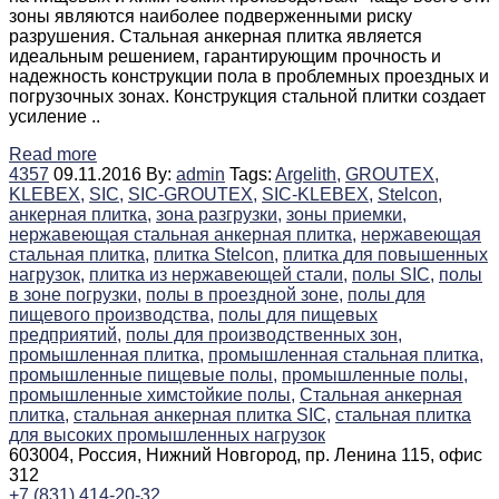
зоны являются наиболее подверженными риску
разрушения. Стальная анкерная плитка является
идеальным решением, гарантирующим прочность и
надежность конструкции пола в проблемных проездных и
погрузочных зонах. Конструкция стальной плитки создает
усиление ..
Read more
4357
09.11.2016
By:
admin
Tags:
Argelith,
GROUTEX,
KLEBEX,
SIC,
SIC-GROUTEX,
SIC-KLEBEX,
Stelcon,
анкерная плитка,
зона разгрузки,
зоны приемки,
нержавеющая стальная анкерная плитка,
нержавеющая
стальная плитка,
плитка Stelcon,
плитка для повышенных
нагрузок,
плитка из нержавеющей стали,
полы SIC,
полы
в зоне погрузки,
полы в проездной зоне,
полы для
пищевого производства,
полы для пищевых
предприятий,
полы для производственных зон,
промышленная плитка,
промышленная стальная плитка,
промышленные пищевые полы,
промышленные полы,
промышленные химстойкие полы,
Стальная анкерная
плитка,
стальная анкерная плитка SIC,
стальная плитка
для высоких промышленных нагрузок
603004, Россия, Нижний Новгород, пр. Ленина 115, офис
312
+7 (831) 414-20-32