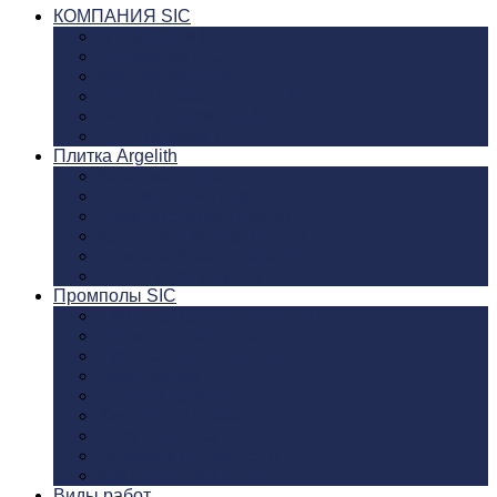
КОМПАНИЯ SIC
О компании SIC
20-тилетие SIC
Миссия, видение
Промышленные полы SIC
Видео материалы SIC
Фото галерея SIC
Плитка Argelith
Керамика Argelith
Шестигранник Argelith
Прямоугольник Argelith
Красный клинкер Argelith
Разметка Kerasig Argelith
Аксеcсуары Argelith
Промполы SIC
Пищевая промышленность
Производство сыра
Пивоваренные заводы
Винодельни
Рыбное производство
Хим промышленность
Фармацевтика
Автопромышленность
Коммерческие полы
Виды работ