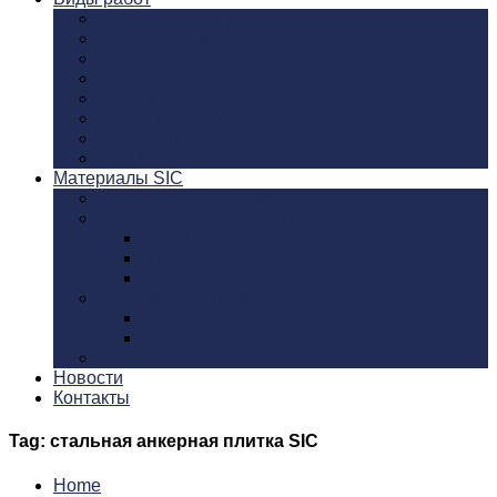
Традиционный метод
Реконструкция полов
Бетонное основание
Водоотводные системы
Виброукладка плитки
Схема пирога пола SIC
Бассейны
PanDOMO
Материалы SIC
Эпоксидные материалы SIC
Водоотводные системы
ACO Drain – Водоотвод
ATT Inox Drain – Водоотвод
Blücher – Водоотвод
Керамическая плитка
Плитка Argelith / Аргелит
Stelcon – стальная плитка
Клеевые составы
Новости
Контакты
Tag: стальная анкерная плитка SIC
Home