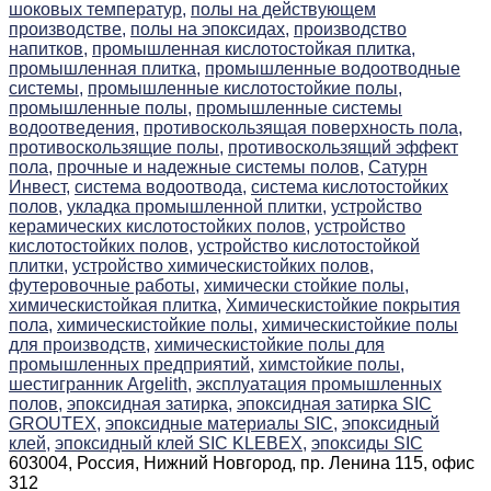
шоковых температур,
полы на действующем
производстве,
полы на эпоксидах,
производство
напитков,
промышленная кислотостойкая плитка,
промышленная плитка,
промышленные водоотводные
системы,
промышленные кислотостойкие полы,
промышленные полы,
промышленные системы
водоотведения,
противоскользящая поверхность пола,
противоскользящие полы,
противоскользящий эффект
пола,
прочные и надежные системы полов,
Сатурн
Инвест,
система водоотвода,
система кислотостойких
полов,
укладка промышленной плитки,
устройство
керамических кислотостойких полов,
устройство
кислотостойких полов,
устройство кислотостойкой
плитки,
устройство химическистойких полов,
футеровочные работы,
химически стойкие полы,
химическистойкая плитка,
Химическистойкие покрытия
пола,
химическистойкие полы,
химическистойкие полы
для производств,
химическистойкие полы для
промышленных предприятий,
химстойкие полы,
шестигранник Argelith,
эксплуатация промышленных
полов,
эпоксидная затирка,
эпоксидная затирка SIC
GROUTEX,
эпоксидные материалы SIC,
эпоксидный
клей,
эпоксидный клей SIC KLEBEX,
эпоксиды SIC
603004, Россия, Нижний Новгород, пр. Ленина 115, офис
312