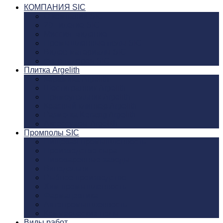
КОМПАНИЯ SIC
О компании SIC
20-тилетие SIC
Миссия, видение
Промышленные полы SIC
Видео материалы SIC
Фото галерея SIC
Плитка Argelith
Керамика Argelith
Шестигранник Argelith
Прямоугольник Argelith
Красный клинкер Argelith
Разметка Kerasig Argelith
Аксеcсуары Argelith
Промполы SIC
Пищевая промышленность
Производство сыра
Пивоваренные заводы
Винодельни
Рыбное производство
Хим промышленность
Фармацевтика
Автопромышленность
Коммерческие полы
Виды работ