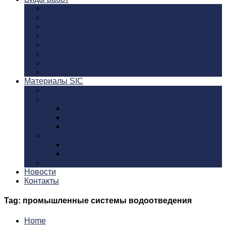
Традиционный метод
Реконструкция полов
Бетонное основание
Водоотводные системы
Виброукладка плитки
Схема пирога пола SIC
Бассейны
PanDOMO
Материалы SIC
Эпоксидные материалы SIC
Водоотводные системы
ACO Drain – Водоотвод
ATT Inox Drain – Водоотвод
Blücher – Водоотвод
Керамическая плитка
Плитка Argelith / Аргелит
Stelcon – стальная плитка
Клеевые составы
Новости
Контакты
Tag: промышленные системы водоотведения
Home