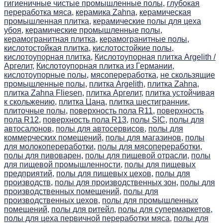
гигиеничные чистые промышленные полы,
глубокая
переработка мяса,
керамика Zahna,
керамическая
промышленная плитка,
керамические полы для цеха
убоя,
керамические промышленные полы,
керамогранитная плитка,
керамогранитные полы,
кислотостойкая плитка,
кислотостойкие полы,
кислотоупорная плитка,
Кислотоупорная плитка Argelith /
Аргелит,
Кислотоупорная плитка из Германии,
кислотоупорные полы,
мясопереработка,
не скользящие
промышленные полы,
плитка Argelith,
плитка Zahna,
плитка Zahna Fliesen,
плитка Аргелит,
плитка устойчивая
к скольжению,
плитка Цана,
плитка шестигранник,
плиточные полы,
поверхность пола R11,
поверхность
пола R12,
поверхность пола R13,
полы SIC,
полы для
автосалонов,
полы для автосервисов,
полы для
коммерческих помещений,
полы для магазинов,
полы
для молокопереработки,
полы для мясопереработки,
полы для пивоварен,
полы для пищевой отрасли,
полы
для пищевой промышленности,
полы для пищевых
предприятий,
полы для пищевых цехов,
полы для
производств,
полы для производственных зон,
полы для
производственных помещений,
полы для
производственных цехов,
полы для промышленных
помещений,
полы для ритейл,
полы для супермаркетов,
полы для цеха первичной переработки мяса,
полы для