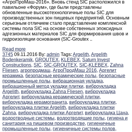
«АгроПроМаш-2016». Вновь стенд SIC расположился в
павильоне «Форум», где были представлены
обновленные высокотехнологичные полы SIC для
производственных зон пищевых предприятий. Основным
серьезным отличием стало представление комплексной
системы пола SIC на основе собственных эпоксидных
адгезионных материалов SIC для формирования швов и
гидроизоляции основания (SIC-Groutex ..
Read more
3745
09.11.2016
By:
admin
Tags:
Argelith,
Argelith
Bodenkeramik,
GROUTEX,
KLEBEX,
Saturn Invest
Constructions,
SIC,
SIC-GROUTEX,
SIC-KLEBEX,
Zahna
Fliesen,
агропродмаш,
АгроПродМаш 2016,
Аргелит
керамика,
безопасные керамические полы,
безопасные
промышленные полы,
вибрационная укладка,
вибрационный метод укладки плитки,
виброукладка
Argelith,
виброукладка Zahna Fliesen,
виброукладка
Аргелит,
виброукладка керамической плитки,
виброукладка керамогранита,
виброукладка плитки,
виброукладка плитки Argelith,
виброукладка плитки
Zahna,
виброукладка плитки Аргелит,
виброукладка Цана,
водоотводные системы,
водоотводящие полы,
гигиена и
санитария на пищевом производстве,
гигиеничные
промышленные полы,
гигиеничные системы полов,