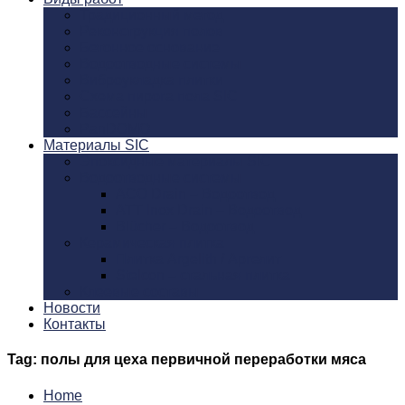
Традиционный метод
Реконструкция полов
Бетонное основание
Водоотводные системы
Виброукладка плитки
Схема пирога пола SIC
Бассейны
PanDOMO
Материалы SIC
Эпоксидные материалы SIC
Водоотводные системы
ACO Drain – Водоотвод
ATT Inox Drain – Водоотвод
Blücher – Водоотвод
Керамическая плитка
Плитка Argelith / Аргелит
Stelcon – стальная плитка
Клеевые составы
Новости
Контакты
Tag: полы для цеха первичной переработки мяса
Home