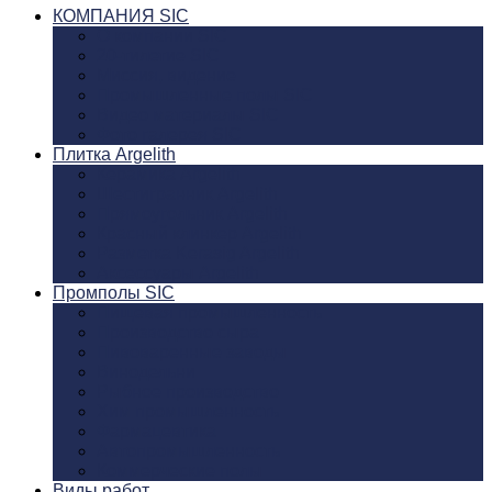
КОМПАНИЯ SIC
О компании SIC
20-тилетие SIC
Миссия, видение
Промышленные полы SIC
Видео материалы SIC
Фото галерея SIC
Плитка Argelith
Керамика Argelith
Шестигранник Argelith
Прямоугольник Argelith
Красный клинкер Argelith
Разметка Kerasig Argelith
Аксеcсуары Argelith
Промполы SIC
Пищевая промышленность
Производство сыра
Пивоваренные заводы
Винодельни
Рыбное производство
Хим промышленность
Фармацевтика
Автопромышленность
Коммерческие полы
Виды работ