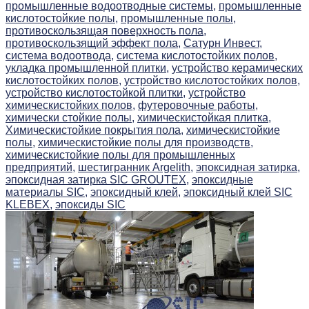
промышленные водоотводные системы,
промышленные
кислотостойкие полы,
промышленные полы,
противоскользящая поверхность пола,
противоскользящий эффект пола,
Сатурн Инвест,
система водоотвода,
система кислотостойких полов,
укладка промышленной плитки,
устройство керамических
кислотостойких полов,
устройство кислотостойких полов,
устройство кислотостойкой плитки,
устройство
химическистойких полов,
футеровочные работы,
химически стойкие полы,
химическистойкая плитка,
Химическистойкие покрытия пола,
химическистойкие
полы,
химическистойкие полы для производств,
химическистойкие полы для промышленных
предприятий,
шестигранник Argelith,
эпоксидная затирка,
эпоксидная затирка SIC GROUTEX,
эпоксидные
материалы SIC,
эпоксидный клей,
эпоксидный клей SIC
KLEBEX,
эпоксиды SIC