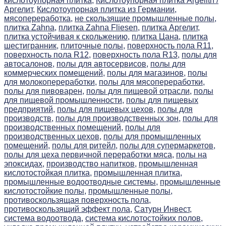
кислотоупорная плитка,
Кислотоупорная плитка Argelith /
Аргелит,
Кислотоупорная плитка из Германии,
мясопереработка,
не скользящие промышленные полы,
плитка Zahna,
плитка Zahna Fliesen,
плитка Аргелит,
плитка устойчивая к скольжению,
плитка Цана,
плитка
шестигранник,
плиточные полы,
поверхность пола R11,
поверхность пола R12,
поверхность пола R13,
полы для
автосалонов,
полы для автосервисов,
полы для
коммерческих помещений,
полы для магазинов,
полы
для молокопереработки,
полы для мясопереработки,
полы для пивоварен,
полы для пищевой отрасли,
полы
для пищевой промышленности,
полы для пищевых
предприятий,
полы для пищевых цехов,
полы для
производств,
полы для производственных зон,
полы для
производственных помещений,
полы для
производственных цехов,
полы для промышленных
помещений,
полы для ритейл,
полы для супермаркетов,
полы для цеха первичной переработки мяса,
полы на
эпоксидах,
производство напитков,
промышленная
кислотостойкая плитка,
промышленная плитка,
промышленные водоотводные системы,
промышленные
кислотостойкие полы,
промышленные полы,
противоскользящая поверхность пола,
противоскользящий эффект пола,
Сатурн Инвест,
система водоотвода,
система кислотостойких полов,