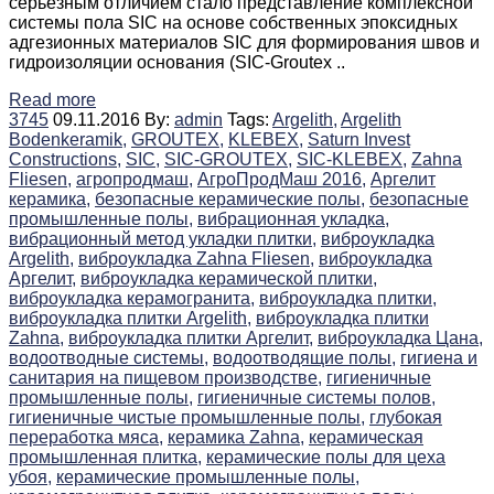
серьезным отличием стало представление комплексной
системы пола SIC на основе собственных эпоксидных
адгезионных материалов SIC для формирования швов и
гидроизоляции основания (SIC-Groutex ..
Read more
3745
09.11.2016
By:
admin
Tags:
Argelith,
Argelith
Bodenkeramik,
GROUTEX,
KLEBEX,
Saturn Invest
Constructions,
SIC,
SIC-GROUTEX,
SIC-KLEBEX,
Zahna
Fliesen,
агропродмаш,
АгроПродМаш 2016,
Аргелит
керамика,
безопасные керамические полы,
безопасные
промышленные полы,
вибрационная укладка,
вибрационный метод укладки плитки,
виброукладка
Argelith,
виброукладка Zahna Fliesen,
виброукладка
Аргелит,
виброукладка керамической плитки,
виброукладка керамогранита,
виброукладка плитки,
виброукладка плитки Argelith,
виброукладка плитки
Zahna,
виброукладка плитки Аргелит,
виброукладка Цана,
водоотводные системы,
водоотводящие полы,
гигиена и
санитария на пищевом производстве,
гигиеничные
промышленные полы,
гигиеничные системы полов,
гигиеничные чистые промышленные полы,
глубокая
переработка мяса,
керамика Zahna,
керамическая
промышленная плитка,
керамические полы для цеха
убоя,
керамические промышленные полы,