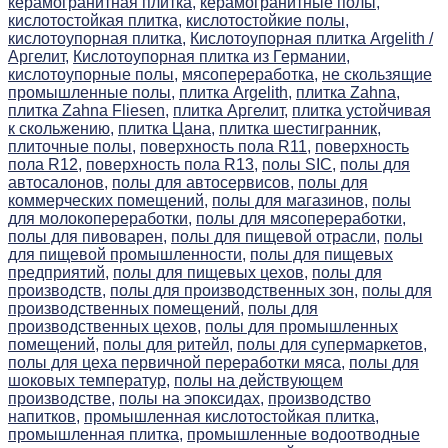
керамогранитная плитка,
керамогранитные полы,
кислотостойкая плитка,
кислотостойкие полы,
кислотоупорная плитка,
Кислотоупорная плитка Argelith /
Аргелит,
Кислотоупорная плитка из Германии,
кислотоупорные полы,
мясопереработка,
не скользящие
промышленные полы,
плитка Argelith,
плитка Zahna,
плитка Zahna Fliesen,
плитка Аргелит,
плитка устойчивая
к скольжению,
плитка Цана,
плитка шестигранник,
плиточные полы,
поверхность пола R11,
поверхность
пола R12,
поверхность пола R13,
полы SIC,
полы для
автосалонов,
полы для автосервисов,
полы для
коммерческих помещений,
полы для магазинов,
полы
для молокопереработки,
полы для мясопереработки,
полы для пивоварен,
полы для пищевой отрасли,
полы
для пищевой промышленности,
полы для пищевых
предприятий,
полы для пищевых цехов,
полы для
производств,
полы для производственных зон,
полы для
производственных помещений,
полы для
производственных цехов,
полы для промышленных
помещений,
полы для ритейл,
полы для супермаркетов,
полы для цеха первичной переработки мяса,
полы для
шоковых температур,
полы на действующем
производстве,
полы на эпоксидах,
производство
напитков,
промышленная кислотостойкая плитка,
промышленная плитка,
промышленные водоотводные