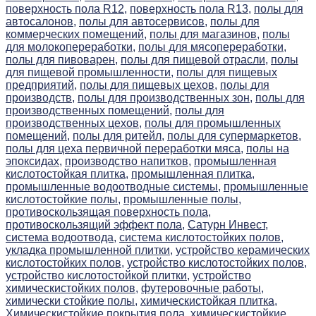
поверхность пола R12,
поверхность пола R13,
полы для
автосалонов,
полы для автосервисов,
полы для
коммерческих помещений,
полы для магазинов,
полы
для молокопереработки,
полы для мясопереработки,
полы для пивоварен,
полы для пищевой отрасли,
полы
для пищевой промышленности,
полы для пищевых
предприятий,
полы для пищевых цехов,
полы для
производств,
полы для производственных зон,
полы для
производственных помещений,
полы для
производственных цехов,
полы для промышленных
помещений,
полы для ритейл,
полы для супермаркетов,
полы для цеха первичной переработки мяса,
полы на
эпоксидах,
производство напитков,
промышленная
кислотостойкая плитка,
промышленная плитка,
промышленные водоотводные системы,
промышленные
кислотостойкие полы,
промышленные полы,
противоскользящая поверхность пола,
противоскользящий эффект пола,
Сатурн Инвест,
система водоотвода,
система кислотостойких полов,
укладка промышленной плитки,
устройство керамических
кислотостойких полов,
устройство кислотостойких полов,
устройство кислотостойкой плитки,
устройство
химическистойких полов,
футеровочные работы,
химически стойкие полы,
химическистойкая плитка,
Химическистойкие покрытия пола,
химическистойкие