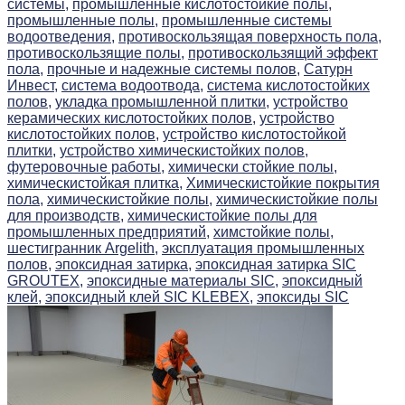
системы,
промышленные кислотостойкие полы,
промышленные полы,
промышленные системы
водоотведения,
противоскользящая поверхность пола,
противоскользящие полы,
противоскользящий эффект
пола,
прочные и надежные системы полов,
Сатурн
Инвест,
система водоотвода,
система кислотостойких
полов,
укладка промышленной плитки,
устройство
керамических кислотостойких полов,
устройство
кислотостойких полов,
устройство кислотостойкой
плитки,
устройство химическистойких полов,
футеровочные работы,
химически стойкие полы,
химическистойкая плитка,
Химическистойкие покрытия
пола,
химическистойкие полы,
химическистойкие полы
для производств,
химическистойкие полы для
промышленных предприятий,
химстойкие полы,
шестигранник Argelith,
эксплуатация промышленных
полов,
эпоксидная затирка,
эпоксидная затирка SIC
GROUTEX,
эпоксидные материалы SIC,
эпоксидный
клей,
эпоксидный клей SIC KLEBEX,
эпоксиды SIC