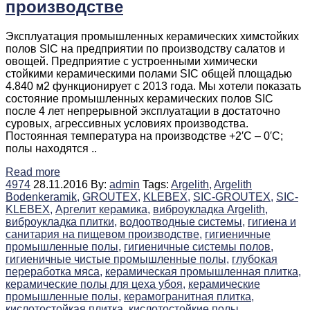
производстве
Эксплуатация промышленных керамических химстойких
полов SIC на предприятии по производству салатов и
овощей. Предприятие с устроенными химически
стойкими керамическими полами SIC общей площадью
4.840 м2 функционирует с 2013 года. Мы хотели показать
состояние промышленных керамических полов SIC
после 4 лет непрерывной эксплуатации в достаточно
суровых, агрессивных условиях производства.
Постоянная температура на производстве +2′C – 0′C;
полы находятся ..
Read more
4974
28.11.2016
By:
admin
Tags:
Argelith,
Argelith
Bodenkeramik,
GROUTEX,
KLEBEX,
SIC-GROUTEX,
SIC-
KLEBEX,
Аргелит керамика,
виброукладка Argelith,
виброукладка плитки,
водоотводные системы,
гигиена и
санитария на пищевом производстве,
гигиеничные
промышленные полы,
гигиеничные системы полов,
гигиеничные чистые промышленные полы,
глубокая
переработка мяса,
керамическая промышленная плитка,
керамические полы для цеха убоя,
керамические
промышленные полы,
керамогранитная плитка,
кислотостойкая плитка,
кислотостойкие полы,