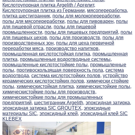
Кислотоупорная плитка Argelith / Аргелит,
Кислотоупорная плитка из Германии,
мясопереработка,
плитка шестигранник,
полы для молокопереработки,
полы для мясопереработки,
полы для пивоварен,
полы
для пищевой отрасли,
полы для пищевой
промышленности,
полы для пищевых предприятий,
полы
для пищевых цехов,
полы для производств,
полы для
производственных зон,
полы для цеха первичной
переработки мяса,
производство напитков,
промышленная кислотостойкая плитка,
промышленная
плитка,
промышленные водоотводные системы,
промышленные кислотостойкие полы,
промышленные
полы,
противоскользящая поверхность пола,
система
водоотвода,
система кислотостойких полов,
устройство
керамических кислотостойких полов,
химически стойкие
полы,
химическистойкая плитка,
химическистойкие полы,
химическистойкие полы для производств,
химическистойкие полы для промышленных
предприятий,
шестигранник Argelith,
эпоксидная затирка,
эпоксидная затирка SIC GROUTEX,
эпоксидные
материалы SIC,
эпоксидный клей,
эпоксидный клей SIC
KLEBEX