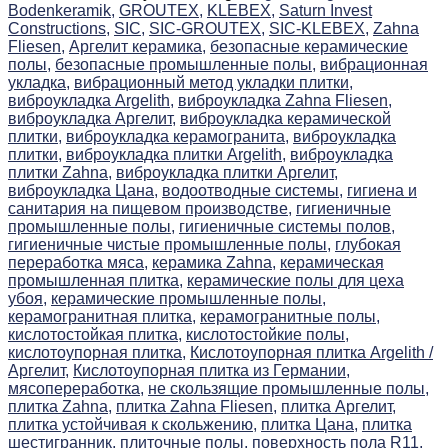
Bodenkeramik,
GROUTEX,
KLEBEX,
Saturn Invest
Constructions,
SIC,
SIC-GROUTEX,
SIC-KLEBEX,
Zahna
Fliesen,
Аргелит керамика,
безопасные керамические
полы,
безопасные промышленные полы,
вибрационная
укладка,
вибрационный метод укладки плитки,
виброукладка Argelith,
виброукладка Zahna Fliesen,
виброукладка Аргелит,
виброукладка керамической
плитки,
виброукладка керамогранита,
виброукладка
плитки,
виброукладка плитки Argelith,
виброукладка
плитки Zahna,
виброукладка плитки Аргелит,
виброукладка Цана,
водоотводные системы,
гигиена и
санитария на пищевом производстве,
гигиеничные
промышленные полы,
гигиеничные системы полов,
гигиеничные чистые промышленные полы,
глубокая
переработка мяса,
керамика Zahna,
керамическая
промышленная плитка,
керамические полы для цеха
убоя,
керамические промышленные полы,
керамогранитная плитка,
керамогранитные полы,
кислотостойкая плитка,
кислотостойкие полы,
кислотоупорная плитка,
Кислотоупорная плитка Argelith /
Аргелит,
Кислотоупорная плитка из Германии,
мясопереработка,
не скользящие промышленные полы,
плитка Zahna,
плитка Zahna Fliesen,
плитка Аргелит,
плитка устойчивая к скольжению,
плитка Цана,
плитка
шестигранник,
плиточные полы,
поверхность пола R11,