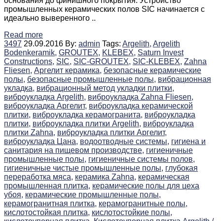
основания до финишного покрытия. Устройство
промышленных керамических полов SIC начинается с
идеально выверенного ..
Read more
3497
29.09.2016
By:
admin
Tags:
Argelith,
Argelith
Bodenkeramik,
GROUTEX,
KLEBEX,
Saturn Invest
Constructions,
SIC,
SIC-GROUTEX,
SIC-KLEBEX,
Zahna
Fliesen,
Аргелит керамика,
безопасные керамические
полы,
безопасные промышленные полы,
вибрационная
укладка,
вибрационный метод укладки плитки,
виброукладка Argelith,
виброукладка Zahna Fliesen,
виброукладка Аргелит,
виброукладка керамической
плитки,
виброукладка керамогранита,
виброукладка
плитки,
виброукладка плитки Argelith,
виброукладка
плитки Zahna,
виброукладка плитки Аргелит,
виброукладка Цана,
водоотводные системы,
гигиена и
санитария на пищевом производстве,
гигиеничные
промышленные полы,
гигиеничные системы полов,
гигиеничные чистые промышленные полы,
глубокая
переработка мяса,
керамика Zahna,
керамическая
промышленная плитка,
керамические полы для цеха
убоя,
керамические промышленные полы,
керамогранитная плитка,
керамогранитные полы,
кислотостойкая плитка,
кислотостойкие полы,