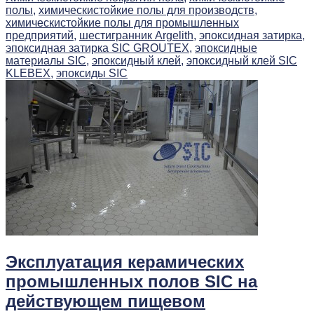
полы,
химическистойкие полы для производств,
химическистойкие полы для промышленных
предприятий,
шестигранник Argelith,
эпоксидная затирка,
эпоксидная затирка SIC GROUTEX,
эпоксидные
материалы SIC,
эпоксидный клей,
эпоксидный клей SIC
KLEBEX,
эпоксиды SIC
Эксплуатация керамических
промышленных полов SIC на
действующем пищевом