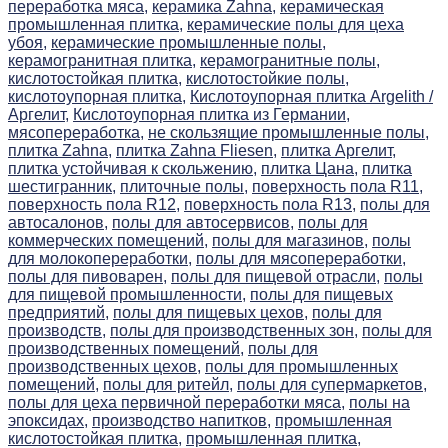
переработка мяса,
керамика Zahna,
керамическая
промышленная плитка,
керамические полы для цеха
убоя,
керамические промышленные полы,
керамогранитная плитка,
керамогранитные полы,
кислотостойкая плитка,
кислотостойкие полы,
кислотоупорная плитка,
Кислотоупорная плитка Argelith /
Аргелит,
Кислотоупорная плитка из Германии,
мясопереработка,
не скользящие промышленные полы,
плитка Zahna,
плитка Zahna Fliesen,
плитка Аргелит,
плитка устойчивая к скольжению,
плитка Цана,
плитка
шестигранник,
плиточные полы,
поверхность пола R11,
поверхность пола R12,
поверхность пола R13,
полы для
автосалонов,
полы для автосервисов,
полы для
коммерческих помещений,
полы для магазинов,
полы
для молокопереработки,
полы для мясопереработки,
полы для пивоварен,
полы для пищевой отрасли,
полы
для пищевой промышленности,
полы для пищевых
предприятий,
полы для пищевых цехов,
полы для
производств,
полы для производственных зон,
полы для
производственных помещений,
полы для
производственных цехов,
полы для промышленных
помещений,
полы для ритейл,
полы для супермаркетов,
полы для цеха первичной переработки мяса,
полы на
эпоксидах,
производство напитков,
промышленная
кислотостойкая плитка,
промышленная плитка,