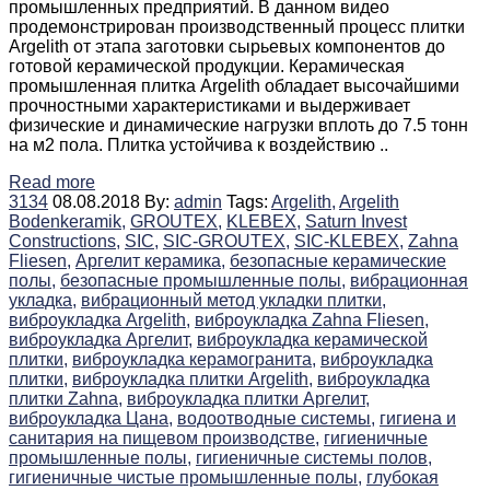
промышленных предприятий. В данном видео
продемонстрирован производственный процесс плитки
Argelith от этапа заготовки сырьевых компонентов до
готовой керамической продукции. Керамическая
промышленная плитка Argelith обладает высочайшими
прочностными характеристиками и выдерживает
физические и динамические нагрузки вплоть до 7.5 тонн
на м2 пола. Плитка устойчива к воздействию ..
Read more
3134
08.08.2018
By:
admin
Tags:
Argelith,
Argelith
Bodenkeramik,
GROUTEX,
KLEBEX,
Saturn Invest
Constructions,
SIC,
SIC-GROUTEX,
SIC-KLEBEX,
Zahna
Fliesen,
Аргелит керамика,
безопасные керамические
полы,
безопасные промышленные полы,
вибрационная
укладка,
вибрационный метод укладки плитки,
виброукладка Argelith,
виброукладка Zahna Fliesen,
виброукладка Аргелит,
виброукладка керамической
плитки,
виброукладка керамогранита,
виброукладка
плитки,
виброукладка плитки Argelith,
виброукладка
плитки Zahna,
виброукладка плитки Аргелит,
виброукладка Цана,
водоотводные системы,
гигиена и
санитария на пищевом производстве,
гигиеничные
промышленные полы,
гигиеничные системы полов,
гигиеничные чистые промышленные полы,
глубокая