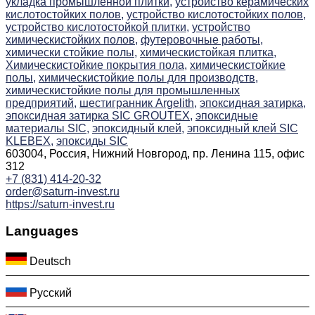
укладка промышленной плитки,
устройство керамических
кислотостойких полов,
устройство кислотостойких полов,
устройство кислотостойкой плитки,
устройство
химическистойких полов,
футеровочные работы,
химически стойкие полы,
химическистойкая плитка,
Химическистойкие покрытия пола,
химическистойкие
полы,
химическистойкие полы для производств,
химическистойкие полы для промышленных
предприятий,
шестигранник Argelith,
эпоксидная затирка,
эпоксидная затирка SIC GROUTEX,
эпоксидные
материалы SIC,
эпоксидный клей,
эпоксидный клей SIC
KLEBEX,
эпоксиды SIC
603004, Россия, Нижний Новгород, пр. Ленина 115, офис
312
+7 (831) 414-20-32
order@saturn-invest.ru
https://saturn-invest.ru
Languages
Deutsch
Русский