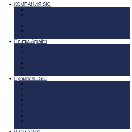
КОМПАНИЯ SIC
О компании SIC
20-тилетие SIC
Миссия, видение
Промышленные полы SIC
Видео материалы SIC
Фото галерея SIC
Плитка Argelith
Керамика Argelith
Шестигранник Argelith
Прямоугольник Argelith
Красный клинкер Argelith
Разметка Kerasig Argelith
Аксеcсуары Argelith
Промполы SIC
Пищевая промышленность
Производство сыра
Пивоваренные заводы
Винодельни
Рыбное производство
Хим промышленность
Фармацевтика
Автопромышленность
Коммерческие полы
Виды работ