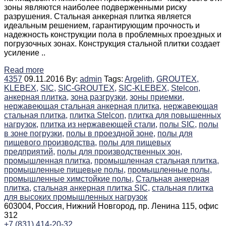
зоны являются наиболее подверженными риску
разрушения. Стальная анкерная плитка является
идеальным решением, гарантирующим прочность и
надежность конструкции пола в проблемных проездных и
погрузочных зонах. Конструкция стальной плитки создает
усиление ..
Read more
4357
09.11.2016
By:
admin
Tags:
Argelith,
GROUTEX,
KLEBEX,
SIC,
SIC-GROUTEX,
SIC-KLEBEX,
Stelcon,
анкерная плитка,
зона разгрузки,
зоны приемки,
нержавеющая стальная анкерная плитка,
нержавеющая
стальная плитка,
плитка Stelcon,
плитка для повышенных
нагрузок,
плитка из нержавеющей стали,
полы SIC,
полы
в зоне погрузки,
полы в проездной зоне,
полы для
пищевого производства,
полы для пищевых
предприятий,
полы для производственных зон,
промышленная плитка,
промышленная стальная плитка,
промышленные пищевые полы,
промышленные полы,
промышленные химстойкие полы,
Стальная анкерная
плитка,
стальная анкерная плитка SIC,
стальная плитка
для высоких промышленных нагрузок
603004, Россия, Нижний Новгород, пр. Ленина 115, офис
312
+7 (831) 414-20-32