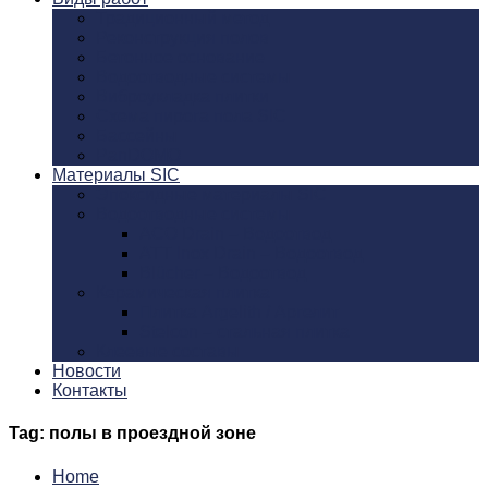
Традиционный метод
Реконструкция полов
Бетонное основание
Водоотводные системы
Виброукладка плитки
Схема пирога пола SIC
Бассейны
PanDOMO
Материалы SIC
Эпоксидные материалы SIC
Водоотводные системы
ACO Drain – Водоотвод
ATT Inox Drain – Водоотвод
Blücher – Водоотвод
Керамическая плитка
Плитка Argelith / Аргелит
Stelcon – стальная плитка
Клеевые составы
Новости
Контакты
Tag: полы в проездной зоне
Home