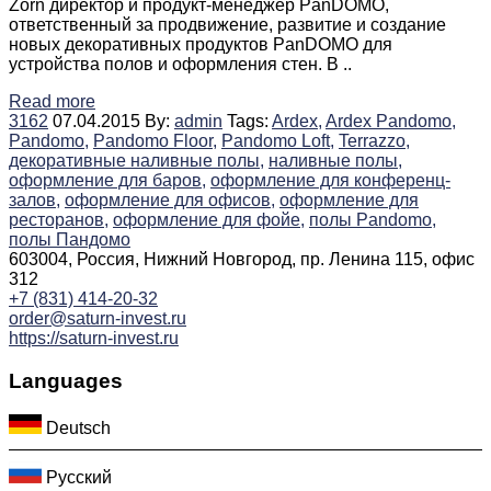
Zorn директор и продукт-менеджер PanDOMO,
ответственный за продвижение, развитие и создание
новых декоративных продуктов PanDOMO для
устройства полов и оформления стен. В ..
Read more
3162
07.04.2015
By:
admin
Tags:
Ardex,
Ardex Pandomo,
Pandomo,
Pandomo Floor,
Pandomo Loft,
Terrazzo,
декоративные наливные полы,
наливные полы,
оформление для баров,
оформление для конференц-
залов,
оформление для офисов,
оформление для
ресторанов,
оформление для фойе,
полы Pandomo,
полы Пандомо
603004, Россия, Нижний Новгород, пр. Ленина 115, офис
312
+7 (831) 414-20-32
order@saturn-invest.ru
https://saturn-invest.ru
Languages
Deutsch
Русский