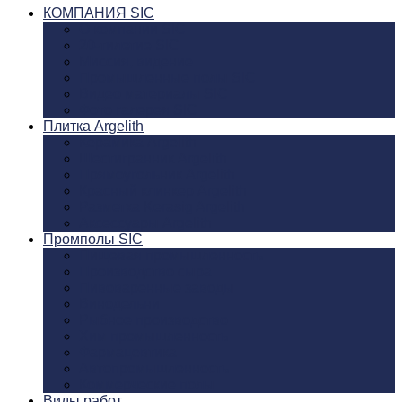
КОМПАНИЯ SIC
О компании SIC
20-тилетие SIC
Миссия, видение
Промышленные полы SIC
Видео материалы SIC
Фото галерея SIC
Плитка Argelith
Керамика Argelith
Шестигранник Argelith
Прямоугольник Argelith
Красный клинкер Argelith
Разметка Kerasig Argelith
Аксеcсуары Argelith
Промполы SIC
Пищевая промышленность
Производство сыра
Пивоваренные заводы
Винодельни
Рыбное производство
Хим промышленность
Фармацевтика
Автопромышленность
Коммерческие полы
Виды работ