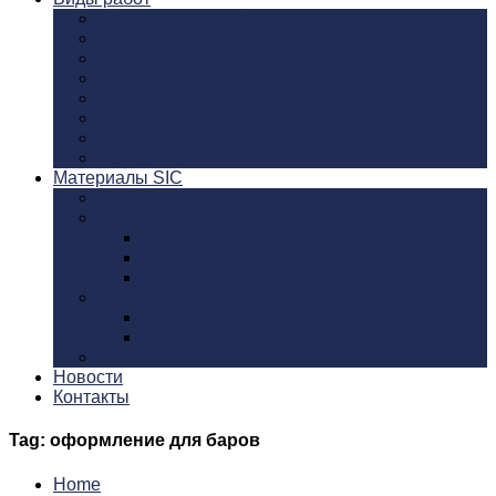
Традиционный метод
Реконструкция полов
Бетонное основание
Водоотводные системы
Виброукладка плитки
Схема пирога пола SIC
Бассейны
PanDOMO
Материалы SIC
Эпоксидные материалы SIC
Водоотводные системы
ACO Drain – Водоотвод
ATT Inox Drain – Водоотвод
Blücher – Водоотвод
Керамическая плитка
Плитка Argelith / Аргелит
Stelcon – стальная плитка
Клеевые составы
Новости
Контакты
Tag: оформление для баров
Home